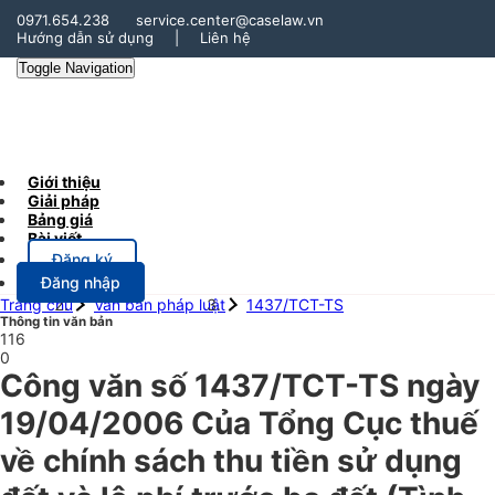
0971.654.238
service.center@caselaw.vn
Hướng dẫn sử dụng
|
Liên hệ
Toggle Navigation
Giới thiệu
Giải pháp
Bảng giá
Bài viết
Đăng ký
Đăng nhập
Trang chủ
Văn bản pháp luật
1437/TCT-TS
Thông tin văn bản
116
0
Công văn số 1437/TCT-TS ngày
19/04/2006 Của Tổng Cục thuế
về chính sách thu tiền sử dụng