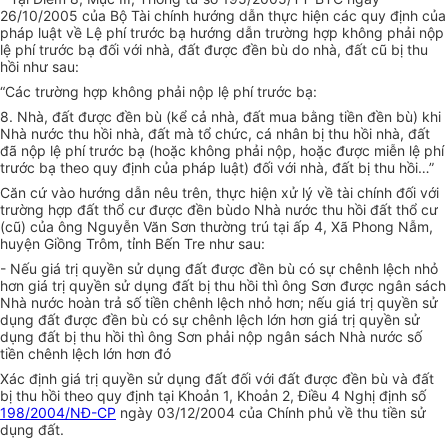
26/10/2005 của Bộ Tài chính hướng dẫn thực hiện các quy định của
pháp luật về Lệ phí trước bạ hướng dẫn trường hợp không phải nộp
lệ phí trước bạ đối với nhà, đất được đền bù do nhà, đất cũ bị thu
hồi như sau:
“Các trường hợp không phải nộp lệ phí trước bạ:
8. Nhà, đất được đền bù (kể cả nhà, đất mua bằng tiền đền bù) khi
Nhà nước thu hồi nhà, đất mà tổ chức, cá nhân bị thu hồi nhà, đất
đã nộp lệ phí trước bạ (hoặc không phải nộp, hoặc được miễn lệ phí
trước bạ theo quy định của pháp luật) đối với nhà, đất bị thu hồi…”
Căn cứ vào hướng dẫn nêu trên, thực hiện xử lý về tài chính đối với
trường hợp đất thổ cư được đền bùdo Nhà nước thu hồi đất thổ cư
(cũ) của ông Nguyễn Văn Sơn thường trú tại ấp 4, Xã Phong Nẫm,
huyện Giồng Trôm, tỉnh Bến Tre như sau:
- Nếu giá trị quyền sử dụng đất được đền bù có sự chênh lệch nhỏ
hơn giá trị quyền sử dụng đất bị thu hồi thì ông Sơn được ngân sách
Nhà nước hoàn trả số tiền chênh lệch nhỏ hơn; nếu giá trị quyền sử
dụng đất được đền bù có sự chênh lệch lớn hơn giá trị quyền sử
dụng đất bị thu hồi thì ông Sơn phải nộp ngân sách Nhà nước số
tiền chênh lệch lớn hơn đó
Xác định giá trị quyền sử dụng đất đối với đất được đền bù và đất
bị thu hồi theo quy định tại Khoản 1, Khoản 2, Điều 4 Nghị định số
198/2004/NĐ-CP
ngày 03/12/2004 của Chính phủ về thu tiền sử
dụng đất.