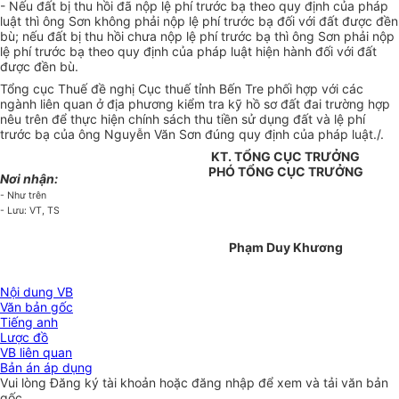
- Nếu đất bị thu hồi đã nộp lệ phí trước bạ theo quy định của pháp
luật thì ông Sơn không phải nộp lệ phí trước bạ đối với đất được đền
bù; nếu đất bị thu hồi chưa nộp lệ phí trước bạ thì ông Sơn phải nộp
lệ phí trước bạ theo quy định của pháp luật hiện hành đối với đất
được đền bù.
Tổng cục Thuế đề nghị Cục thuế tỉnh Bến Tre phối hợp với các
ngành liên quan ở địa phương kiểm tra kỹ hồ sơ đất đai trường hợp
nêu trên để thực hiện chính sách thu tiền sử dụng đất và lệ phí
trước bạ của ông Nguyễn Văn Sơn đúng quy định của pháp luật./.
KT. TỔNG CỤC TRƯỞNG
PHÓ TỔNG CỤC TRƯỞNG
Nơi nhận:
- Như trên
- Lưu: VT, TS
Phạm Duy Khương
Nội dung VB
Văn bản gốc
Tiếng anh
Lược đồ
VB liên quan
Bản án áp dụng
Vui lòng
Đăng ký
tài khoản hoặc
đăng nhập
để xem và tải văn bản
gốc.