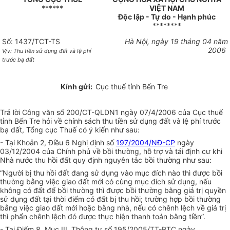
******
VIỆT NAM
Độc lập - Tự do - Hạnh phúc
********
Số: 1437/TCT-TS
Hà Nội, ngày 19 tháng 04 năm
2006
V/v: Thu tiền sử dụng đất và lệ phí
trước bạ đất
Kính gửi:
Cục thuế tỉnh Bến Tre
Trả lời Công văn số 200/CT-QLDN1 ngày 07/4/2006 của Cục thuế
tỉnh Bến Tre hỏi về chính sách thu tiền sử dụng đất và lệ phí trước
bạ đất, Tổng cục Thuế có ý kiến như sau:
- Tại Khoản 2, Điều 6 Nghị định số
197/2004/NĐ-CP
ngày
03/12/2004 của Chính phủ về bồi thường, hỗ trợ và tái định cư khi
Nhà nước thu hồi đất quy định nguyên tắc bồi thường như sau:
“Người bị thu hồi đất đang sử dụng vào mục đích nào thì được bồi
thường bằng việc giao đất mới có cùng mục đích sử dụng, nếu
không có đất để bồi thường thì được bồi thường bằng giá trị quyền
sử dụng đất tại thời điểm có đất bị thu hồi; trường hợp bồi thường
bằng việc giao đất mới hoặc bằng nhà, nếu có chênh lệch về giá trị
thì phẩn chênh lệch đó được thực hiện thanh toán bằng tiền”.
- Tại Điểm 8, Mục III, Thông tư số 195/2005/TT-BTC ngày