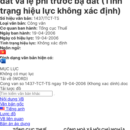
đất và lệ phí trước bạ đất (Tình
trạng hiệu lực không xác định)
Số hiệu văn bản:
1437/TCT-TS
Loại văn bản:
Công văn
Cơ quan ban hành:
Tổng cục Thuế
Ngày ban hành:
19-04-2006
Ngày có hiệu lực:
19-04-2006
Không xác định
Tình trạng hiệu lực:
Ngôn ngữ:
Định dạng văn bản hiện có:
MỤC LỤC
Không có mục lục
Tải về (WORD)
Cong van so 1437-TCT-TS ngay 19-04-2006 (Khong xac dinh).doc
Tải lược đồ
Nội dung VB
Văn bản gốc
Tiếng anh
Lược đồ
VB liên quan
Bản án áp dụng
TỔNG CỤC THUẾ
CỘNG HOÀ XÃ HỘI CHỦ NGHĨA