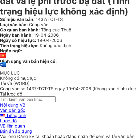
đất và lệ phí trước bạ đất (Tình
trạng hiệu lực không xác định)
Số hiệu văn bản:
1437/TCT-TS
Loại văn bản:
Công văn
Cơ quan ban hành:
Tổng cục Thuế
Ngày ban hành:
19-04-2006
Ngày có hiệu lực:
19-04-2006
Không xác định
Tình trạng hiệu lực:
Ngôn ngữ:
Định dạng văn bản hiện có:
MỤC LỤC
Không có mục lục
Tải về (WORD)
Cong van so 1437-TCT-TS ngay 19-04-2006 (Khong xac dinh).doc
Tải lược đồ
Nội dung VB
Văn bản gốc
Tiếng anh
Lược đồ
VB liên quan
Bản án áp dụng
Vui lòng
Đăng ký
tài khoản hoặc
đăng nhập
để xem và tải văn bản