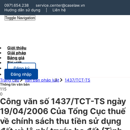
0971.654.238
service.center@caselaw.vn
Hướng dẫn sử dụng
|
Liên hệ
Toggle Navigation
Giới thiệu
Giải pháp
Bảng giá
Bài viết
Đăng ký
Đăng nhập
Trang chủ
Văn bản pháp luật
1437/TCT-TS
Thông tin văn bản
115
0
Công văn số 1437/TCT-TS ngày
19/04/2006 Của Tổng Cục thuế
về chính sách thu tiền sử dụng