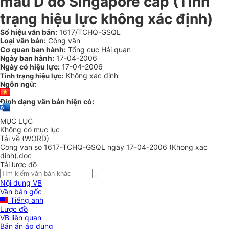
mẫu D do Singapore cấp (Tình
trạng hiệu lực không xác định)
Số hiệu văn bản:
1617/TCHQ-GSQL
Loại văn bản:
Công văn
Cơ quan ban hành:
Tổng cục Hải quan
Ngày ban hành:
17-04-2006
Ngày có hiệu lực:
17-04-2006
Không xác định
Tình trạng hiệu lực:
Ngôn ngữ:
Định dạng văn bản hiện có:
MỤC LỤC
Không có mục lục
Tải về (WORD)
Cong van so 1617-TCHQ-GSQL ngay 17-04-2006 (Khong xac
dinh).doc
Tải lược đồ
Nội dung VB
Văn bản gốc
Tiếng anh
Lược đồ
VB liên quan
Bản án áp dụng