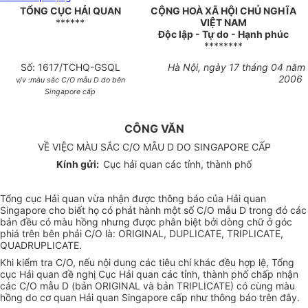
TỔNG CỤC HẢI QUAN
CỘNG HOÀ XÃ HỘI CHỦ NGHĨA
******
VIỆT NAM
Độc lập - Tự do - Hạnh phúc
********
Số: 1617/TCHQ-GSQL
Hà Nội, ngày 17 tháng 04 năm
2006
v/v :màu sắc C/O mẫu D do bên
Singapore cấp
CÔNG VĂN
VỀ VIỆC MÀU SẮC C/O MẪU D DO SINGAPORE CẤP
Kính gửi:
Cục hải quan các tỉnh, thành phố
Tổng cục Hải quan vừa nhận được thông báo của Hải quan
Singapore cho biết họ có phát hành một số C/O mẫu D trong đó các
bản đều có màu hồng nhưng được phân biệt bởi dòng chữ ở góc
phiá trên bên phải C/O là: ORIGINAL, DUPLICATE, TRIPLICATE,
QUADRUPLICATE.
Khi kiểm tra C/O, nếu nội dung các tiêu chí khác đều hợp lệ, Tổng
cục Hải quan đề nghị Cục Hải quan các tỉnh, thành phố chấp nhận
các C/O mẫu D (bản ORIGINAL và bản TRIPLICATE) có cùng màu
hồng do cơ quan Hải quan Singapore cấp như thông báo trên đây.