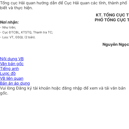
Tổng cục Hải quan hướng dẫn để Cục Hải quan các tỉnh, thành phố
biết và thực hiện.
KT. TỔNG CỤC 
PHÓ TỔNG CỤC
Nơi nhận:
- Như trên;
- Cục ĐTCBL, KTSTQ, Thanh tra TC;
- Lưu: VT, GSQL (2 bản).
Nguyễn Ngọc
Nội dung VB
Văn bản gốc
Tiếng anh
Lược đồ
VB liên quan
Bản án áp dụng
Vui lòng
Đăng ký
tài khoản hoặc
đăng nhập
để xem và tải văn bản
gốc.