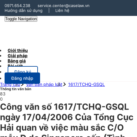
0971.654.238
service.center@caselaw.vn
Hướng dẫn sử dụng
|
Liên hệ
Toggle Navigation
Giới thiệu
Giải pháp
Bảng giá
Bài viết
Đăng ký
Đăng nhập
Trang chủ
Văn bản pháp luật
1617/TCHQ-GSQL
Thông tin văn bản
83
0
Công văn số 1617/TCHQ-GSQL
ngày 17/04/2006 Của Tổng Cục
Hải quan về việc màu sắc C/O