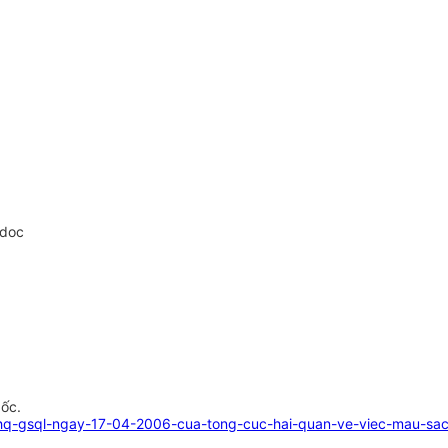
.doc
gốc.
chq-gsql-ngay-17-04-2006-cua-tong-cuc-hai-quan-ve-viec-mau-sac