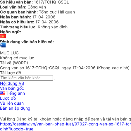
Số hiệu văn bản:
1617/TCHQ-GSQL
Loại văn bản:
Công văn
Cơ quan ban hành:
Tổng cục Hải quan
Ngày ban hành:
17-04-2006
Ngày có hiệu lực:
17-04-2006
Không xác định
Tình trạng hiệu lực:
Ngôn ngữ:
Định dạng văn bản hiện có:
MỤC LỤC
Không có mục lục
Tải về (WORD)
Cong van so 1617-TCHQ-GSQL ngay 17-04-2006 (Khong xac dinh)
Tải lược đồ
Nội dung VB
Văn bản gốc
Tiếng anh
Lược đồ
VB liên quan
Bản án áp dụng
Vui lòng
Đăng ký
tài khoản hoặc
đăng nhập
để xem và tải văn bản 
https://caselaw.vn/van-ban-phap-luat/97027-cong-van-so-1617-t
dinh?luocdo=true