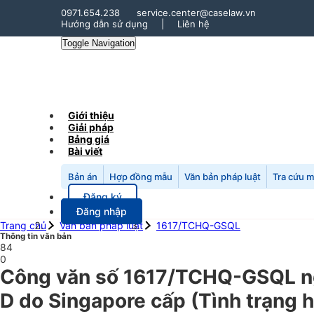
0971.654.238
service.center@caselaw.vn
Hướng dẫn sử dụng
|
Liên hệ
Toggle Navigation
Giới thiệu
Giải pháp
Bảng giá
Bài viết
Bản án
Hợp đồng mẫu
Văn bản pháp luật
Tra cứu 
Đăng ký
Đăng nhập
Trang chủ
Văn bản pháp luật
1617/TCHQ-GSQL
Thông tin văn bản
84
0
Công văn số 1617/TCHQ-GSQL ng
D do Singapore cấp (Tình trạng h