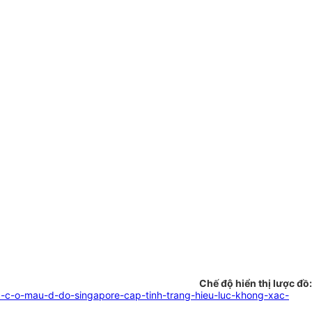
Chế độ hiển thị lược đồ:
-c-o-mau-d-do-singapore-cap-tinh-trang-hieu-luc-khong-xac-