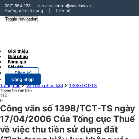
0971.654.238
service.center@caselaw.vn
Hướng dẫn sử dụng
|
Liên hệ
Toggle Navigation
Giới thiệu
Giải pháp
Bảng giá
Bài viết
Đăng ký
Đăng nhập
Trang chủ
Văn bản pháp luật
1398/TCT-TS
Thông tin văn bản
112
0
Công văn số 1398/TCT-TS ngày
17/04/2006 Của Tổng cục Thuế
về việc thu tiền sử dụng đất