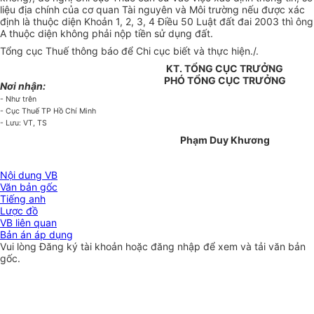
liệu địa chính của cơ quan Tài nguyên và Môi trường nếu được xác
định là thuộc diện Khoản 1, 2, 3, 4 Điều 50 Luật đất đai 2003 thì ông
A thuộc diện không phải nộp tiền sử dụng đất.
Tổng cục Thuế thông báo để Chi cục biết và thực hiện./.
KT. TỔNG CỤC TRƯỞNG
PHÓ TỔNG CỤC TRƯỞNG
Nơi nhận:
- Như trên
- Cục Thuế TP Hồ Chí Minh
- Lưu: VT, TS
Phạm Duy Khương
Nội dung VB
Văn bản gốc
Tiếng anh
Lược đồ
VB liên quan
Bản án áp dụng
Vui lòng
Đăng ký
tài khoản hoặc
đăng nhập
để xem và tải văn bản
gốc.