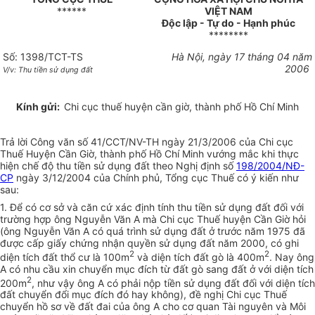
******
VIỆT NAM
Độc lập - Tự do - Hạnh phúc
********
Số: 1398/TCT-TS
Hà Nội, ngày 17 tháng 04 năm
2006
V/v: Thu tiền sử dụng đất
Kính gửi:
Chi cục thuế huyện cần giờ, thành phố Hồ Chí Minh
Trả lời Công văn số 41/CCT/NV-TH ngày 21/3/2006 của Chi cục
Thuế Huyện Cần Giờ, thành phố Hồ Chí Minh vướng mắc khi thực
hiện chế độ thu tiền sử dụng đất theo Nghị định số
198/2004/NĐ-
CP
ngày 3/12/2004 của Chính phủ, Tổng cục Thuế có ý kiến như
sau:
1. Để có cơ sở và căn cứ xác định tính thu tiền sử dụng đất đối với
trường hợp ông Nguyễn Văn A mà Chi cục Thuế huyện Cần Giờ hỏi
(ông Nguyễn Văn A có quá trình sử dụng đất ở trước năm 1975 đã
được cấp giấy chứng nhận quyền sử dụng đất năm 2000, có ghi
2
2
diện tích đất thổ cư là 100m
và diện tích đất gò là 400m
. Nay ông
A có nhu cầu xin chuyển mục đích từ đất gò sang đất ở với diện tích
2
200m
, như vậy ông A có phải nộp tiền sử dụng đất đối với diện tích
đất chuyển đổi mục đích đó hay không), đề nghị Chi cục Thuế
chuyển hồ sơ về đất đai của ông A cho cơ quan Tài nguyên và Môi