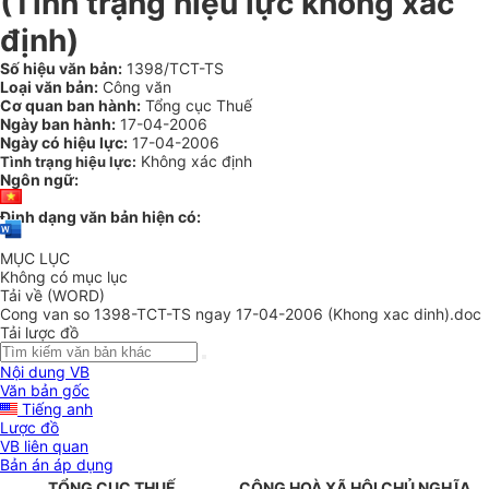
(Tình trạng hiệu lực không xác
định)
Số hiệu văn bản:
1398/TCT-TS
Loại văn bản:
Công văn
Cơ quan ban hành:
Tổng cục Thuế
Ngày ban hành:
17-04-2006
Ngày có hiệu lực:
17-04-2006
Không xác định
Tình trạng hiệu lực:
Ngôn ngữ:
Định dạng văn bản hiện có:
MỤC LỤC
Không có mục lục
Tải về (WORD)
Cong van so 1398-TCT-TS ngay 17-04-2006 (Khong xac dinh).doc
Tải lược đồ
Nội dung VB
Văn bản gốc
Tiếng anh
Lược đồ
VB liên quan
Bản án áp dụng
TỔNG CỤC THUẾ
CỘNG HOÀ XÃ HỘI CHỦ NGHĨA