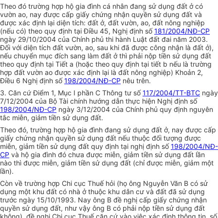
Theo đó trường hợp hộ gia đình cá nhân đang sử dụng đất ở có
vườn ao, nay được cấp giấy chứng nhận quyền sử dụng đất và
được xác định lại diện tích: đất ở, đất vườn, ao, đất nông nghiệp
(nếu có) theo quy định tại Điều 45, Nghị định số
181/2004/NĐ-CP
ngày 29/10/2004 của Chính phủ thi hành Luật đất đai năm 2003.
Đối với diện tích đất vườn, ao, sau khi đã được công nhận là đất ở),
nếu chuyển mục đích sang làm đất ở thì phải nộp tiền sử dụng đất
theo quy định tại Tiết a (hoặc theo quy định tại tiết b nếu là trường
hợp đất vườn ao được xác định lại là đất nông nghiệp) Khoản 2,
Điều 6 Nghị định số
198/2004/NĐ-CP
nêu trên.
3. Căn cứ Điểm 1, Mục I phần C Thông tư số
117/2004/TT-BTC
ngày
7/12/2004 của Bộ Tài chính hướng dẫn thực hiện Nghị định số
198/2004/NĐ-CP
ngày 3/12/2004 của Chính phủ quy định nguyên
tắc miễn, giảm tiền sử dụng đất.
Theo đó, trường hợp hộ gia đình đang sử dụng đất ở, nay được cấp
giấy chứng nhận quyền sử dụng đất nếu thuộc đối tượng được
miễn, giảm tiền sử dụng đất quy định tại nghị định số
198/2004/NĐ-
CP
và hộ gia đình đó chưa được miễn, giảm tiền sử dụng đất lần
nào thì được miễn, giảm tiền sử dụng đất (chỉ được miễn, giảm một
lần).
Còn về trường hợp Chi cục Thuế hỏi (họ ông Nguyễn Văn B có sử
dụng một khu đất có nhà ở thuộc khu dân cư và đất đã sử dụng
trước ngày 15/10/1993. Nay ông B đề nghị cấp giấy chứng nhận
quyền sử dụng đất, như vậy ông B có phải nộp tiền sử dụng đất
không), đề nghị Chi cục Thuế căn cứ vào việc xác định thông tin, số