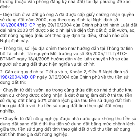
trường (hoặc Văn phòng đăng ký nhà đất) tại địa phương để xác
định:
- Diện tích ở và đất gò ông A đã được cấp giấy chứng nhận quyền
sử dụng đất năm 2000, nay theo quy định tại Nghị định số
181/2004/NĐ-CP
ngày 29/10/2004 của Chính phủ thi hành Luật đất
đai năm 2003 thì được xác định lại về diện tích đất ở, đất vườn, ao,
đất nông nghiệp (nếu có) theo quy định tại điều, khoản nào của
Nghị định này.
- Thông tin, số liệu địa chính theo như hướng dẫn tại Thông tư liên
bộ Tài chính, Tài nguyên Môi trường và số 30/2005/TTLT/BTC-
BTNMT ngày 18/4/2005 hướng dẫn việc luân chuyển hồ sơ của
người sử dụng đất thực hiện nghĩa vụ tài chính.
2. Căn cứ quy định tại Tiết a và b, Khoản 2, Điều 6 Nghị định số
198/2004/NĐ-CP
ngày 3/12/2004 của Chính phủ về thu tiền sử
dụng đất thì:
- Chuyển từ đất vườn, ao trong cùng thửa đất có nhà ở thuộc khu
dân cư không được công nhận là đất ở sang làm đất ở thì thu tiền
sử dụng đất bằng 50% chênh lệch giữa thu tiền sử dụng đất tính
theo giá đất ở với thu tiền sử dụng đất tính theo giá đất nông
nghiệp.
- Chuyển từ đất nông nghiệp được nhà nước giao không thu tiền sử
dụng đất sang đất ở thì thu tiền sử dụng đất bằng mức chênh lệch
giữa thu tiền sử dụng đất tính theo giá đất ở với thu tiền sử dụng
đất tính theo giá đất nông nghiệp.