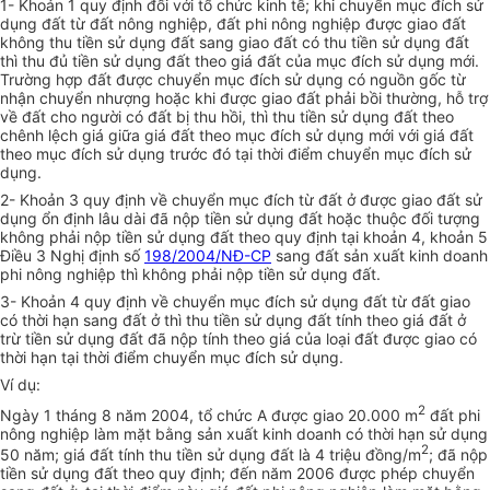
1- Khoản 1 quy định đối với tổ chức kinh tế; khi chuyển mục đích sử
dụng đất từ đất nông nghiệp, đất phi nông nghiệp được giao đất
không thu tiền sử dụng đất sang giao đất có thu tiền sử dụng đất
thì thu đủ tiền sử dụng đất theo giá đất của mục đích sử dụng mới.
Trường hợp đất được chuyển mục đích sử dụng có nguồn gốc từ
nhận chuyển nhượng hoặc khi được giao đất phải bồi thường, hỗ trợ
về đất cho người có đất bị thu hồi, thì thu tiền sử dụng đất theo
chênh lệch giá giữa giá đất theo mục đích sử dụng mới với giá đất
theo mục đích sử dụng trước đó tại thời điểm chuyển mục đích sử
dụng.
2- Khoản 3 quy định về chuyển mục đích từ đất ở được giao đất sử
dụng ổn định lâu dài đã nộp tiền sử dụng đất hoặc thuộc đối tượng
không phải nộp tiền sử dụng đất theo quy định tại khoản 4, khoản 5
Điều 3 Nghị định số
198/2004/NĐ-CP
sang đất sản xuất kinh doanh
phi nông nghiệp thì không phải nộp tiền sử dụng đất.
3- Khoản 4 quy định về chuyển mục đích sử dụng đất từ đất giao
có thời hạn sang đất ở thì thu tiền sử dụng đất tính theo giá đất ở
trừ tiền sử dụng đất đã nộp tính theo giá của loại đất được giao có
thời hạn tại thời điểm chuyển mục đích sử dụng.
Ví dụ:
2
Ngày 1 tháng 8 năm 2004, tổ chức A được giao 20.000 m
đất phi
nông nghiệp làm mặt bằng sản xuất kinh doanh có thời hạn sử dụng
2
50 năm; giá đất tính thu tiền sử dụng đất là 4 triệu đồng/m
; đã nộp
tiền sử dụng đất theo quy định; đến năm 2006 được phép chuyển