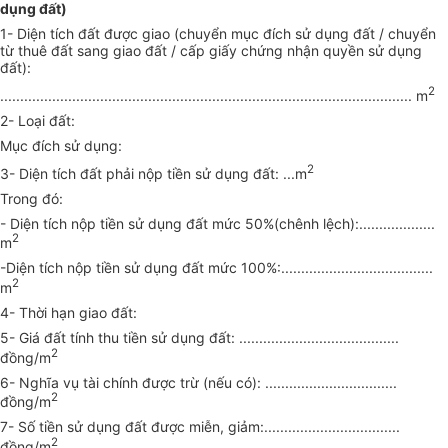
dụng đất)
1- Diện tích đất được giao (chuyển mục đích sử dụng đất / chuyển
từ thuê đất sang giao đất / cấp giấy chứng nhận quyền sử dụng
đất):
2
....................................................................................................... m
2- Loại đất:
Mục đích sử dụng:
2
3- Diện tích đất phải nộp tiền sử dụng đất: ...m
Trong đó:
- Diện tích nộp tiền sử dụng đất mức 50%(chênh lệch):...................
2
m
-Diện tích nộp tiền sử dụng đất mức 100%:......................................
2
m
4- Thời hạn giao đất:
5- Giá đất tính thu tiền sử dụng đất: ........................................
2
đồng/m
6- Nghĩa vụ tài chính được trừ (nếu có): .................................
2
đồng/m
7- Số tiền sử dụng đất được miễn, giảm:..................................
2
đồng/m