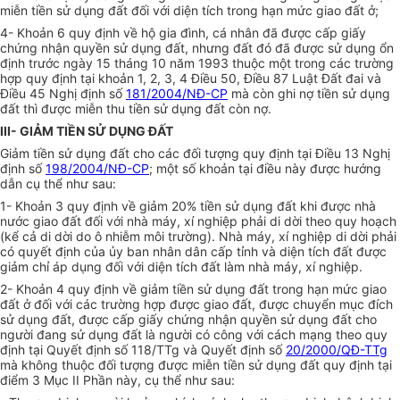
miễn tiền sử dụng đất đối với diện tích trong hạn mức giao đất ở;
4- Khoản 6 quy định về hộ gia đình, cá nhân đã được cấp giấy
chứng nhận quyền sử dụng đất, nhưng đất đó đã được sử dụng ổn
định trước ngày 15 tháng 10 năm 1993 thuộc một trong các trường
hợp quy định tại khoản 1, 2, 3, 4 Điều 50, Điều 87 Luật Đất đai và
Điều 45 Nghị định số
181/2004/NĐ-CP
mà còn ghi nợ tiền sử dụng
đất thì được miễn thu tiền sử dụng đất còn nợ.
III- GIẢM TIỀN SỬ DỤNG ĐẤT
Giảm tiền sử dụng đất cho các đối tượng quy định tại Điều 13 Nghị
định số
198/2004/NĐ-CP
; một số khoản tại điều này được hướng
dẫn cụ thể như sau:
1- Khoản 3 quy định về giảm 20% tiền sử dụng đất khi được nhà
nước giao đất đối với nhà máy, xí nghiệp phải di dời theo quy hoạch
(kể cả di dời do ô nhiễm môi trường). Nhà máy, xí nghiệp di dời phải
có quyết định của ủy ban nhân dân cấp tỉnh và diện tích đất được
giảm chỉ áp dụng đối với diện tích đất làm nhà máy, xí nghiệp.
2- Khoản 4 quy định về giảm tiền sử dụng đất trong hạn mức giao
đất ở đối với các trường hợp được giao đất, được chuyển mục đích
sử dụng đất, được cấp giấy chứng nhận quyền sử dụng đất cho
người đang sử dụng đất là người có công với cách mạng theo quy
định tại Quyết định số 118/TTg và Quyết định số
20/2000/QĐ-TTg
mà không thuộc đối tượng được miễn tiền sử dụng đất quy định tại
điểm 3 Mục II Phần này, cụ thể như sau: