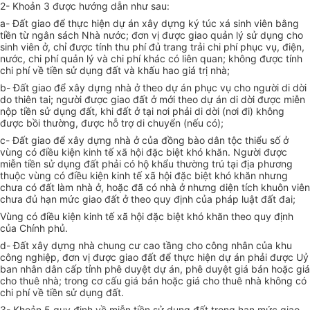
2- Khoản 3 được hướng dẫn như sau:
a- Đất giao để thực hiện dự án xây dựng ký túc xá sinh viên bằng
tiền từ ngân sách Nhà nước; đơn vị được giao quản lý sử dụng cho
sinh viên ở, chỉ được tính thu phí đủ trang trải chi phí phục vụ, điện,
nước, chi phí quản lý và chi phí khác có liên quan; không được tính
chi phí về tiền sử dụng đất và khấu hao giá trị nhà;
b- Đất giao để xây dựng nhà ở theo dự án phục vụ cho người di dời
do thiên tai; người được giao đất ở mới theo dự án di dời được miễn
nộp tiền sử dụng đất, khi đất ở tại nơi phải di dời (nơi đi) không
được bồi thường, được hỗ trợ di chuyển (nếu có);
c- Đất giao để xây dựng nhà ở của đồng bào dân tộc thiểu số ở
vùng có điều kiện kinh tế xã hội đặc biệt khó khăn. Người được
miễn tiền sử dụng đất phải có hộ khẩu thường trú tại địa phương
thuộc vùng có điều kiện kinh tế xã hội đặc biệt khó khăn nhưng
chưa có đất làm nhà ở, hoặc đã có nhà ở nhưng diện tích khuôn viên
chưa đủ hạn mức giao đất ở theo quy định của pháp luật đất đai;
Vùng có điều kiện kinh tế xã hội đặc biệt khó khăn theo quy định
của Chính phủ.
d- Đất xây dựng nhà chung cư cao tầng cho công nhân của khu
công nghiệp, đơn vị được giao đất để thực hiện dự án phải được Uỷ
ban nhân dân cấp tỉnh phê duyệt dự án, phê duyệt giá bán hoặc giá
cho thuê nhà; trong cơ cấu giá bán hoặc giá cho thuê nhà không có
chi phí về tiền sử dụng đất.
3- Khoản 5 quy định về miễn tiền sử dụng đất trong hạn mức giao