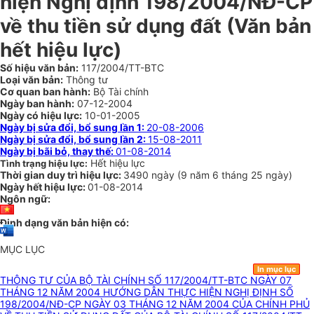
hiện Nghị định 198/2004/NĐ-CP
về thu tiền sử dụng đất (Văn bản
hết hiệu lực)
Số hiệu văn bản:
117/2004/TT-BTC
Loại văn bản:
Thông tư
Cơ quan ban hành:
Bộ Tài chính
Ngày ban hành:
07-12-2004
Ngày có hiệu lực:
10-01-2005
Ngày bị sửa đổi, bổ sung lần 1:
20-08-2006
Ngày bị sửa đổi, bổ sung lần 2:
15-08-2011
Ngày bị bãi bỏ, thay thế:
01-08-2014
Hết hiệu lực
Tình trạng hiệu lực:
Thời gian duy trì hiệu lực:
3490 ngày
(
9 năm
6 tháng
25 ngày
)
Ngày hết hiệu lực:
01-08-2014
Ngôn ngữ:
Định dạng văn bản hiện có:
MỤC LỤC
In mục lục
THÔNG TƯ CỦA BỘ TÀI CHÍNH SỐ 117/2004/TT-BTC NGÀY 07
THÁNG 12 NĂM 2004 HƯỚNG DẪN THỰC HIỆN NGHỊ ĐỊNH SỐ
198/2004/NĐ-CP NGÀY 03 THÁNG 12 NĂM 2004 CỦA CHÍNH PHỦ