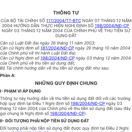
THÔNG TƯ
CỦA BỘ TÀI CHÍNH SỐ
117/2004/TT-BTC
NGÀY 07 THÁNG 12 NĂM
2004 HƯỚNG DẪN THỰC HIỆN NGHỊ ĐỊNH SỐ
198/2004/NĐ-CP
NGÀY 03 THÁNG 12 NĂM 2004 CỦA CHÍNH PHỦ VỀ THU TIỀN SỬ
DỤNG ĐẤT
Căn cứ Luật Đất đai ngày 26 tháng 11 năm 2003;
Căn cứ Nghị định số
181/2004/NĐ-CP
ngày 29 tháng 10 năm 2004
của Chính phủ về thi hành Luật Đất đai;
Căn cứ Nghị định số
198/2004/NĐ-CP
ngày 03 tháng 12 năm 2004
của Chính phủ về thu tiền sử dụng đất;
Bộ Tài chính hướng dẫn về thu tiền sử dụng đất như sau:
Phần A:
NHỮNG QUY ĐỊNH CHUNG
I- PHẠM VI ÁP DỤNG
Thông tư này hướng dẫn về thu tiền sử dụng đất đối với các trường
hợp quy định tại Điều 1 Nghị định số
198/2004/NĐ-CP
ngày 03
tháng 12 năm 2004 của Chính phủ về thu tiền sử dụng đất (sau đây
gọi chung là Nghị định số
198/2004/NĐ-CP
).
II- ĐỐI TƯỢNG PHẢI NỘP TIỀN SỬ DỤNG ĐẤT
Đối tượng phải nộp tiền sử dụng đất được quy định tại Điều 2 Nghị