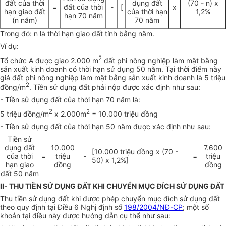
đất của thời
dụng đất
(70 - n) x
=
đất của thời
-
[
x
hạn giao đất
của thời hạn
1,2%
hạn 70 năm
(n năm)
70 năm
Trong đó: n là thời hạn giao đất tính bằng năm.
Ví dụ:
2
Tổ chức A được giao 2.000 m
đất phi nông nghiệp làm mặt bằng
sản xuất kinh doanh có thời hạn sử dụng 50 năm. Tại thời điểm này
giá đất phi nông nghiệp làm mặt bằng sản xuất kinh doanh là 5 triệu
2
đồng/m
. Tiền sử dụng đất phải nộp được xác định như sau:
- Tiền sử dụng đất của thời hạn 70 năm là:
2
2
5 triệu đồng/m
x 2.000m
= 10.000 triệu đồng
- Tiền sử dụng đất của thời hạn 50 năm được xác định như sau:
Tiền sử
dụng đất
10.000
7.600
[10.000 triệu đồng x (70 -
của thời
=
triệu
-
=
triệu
50) x 1,2%]
hạn giao
đồng
đồng
đất 50 năm
II- THU TIỀN SỬ DỤNG ĐẤT KHI CHUYỂN MỤC ĐÍCH SỬ DỤNG ĐẤT
Thu tiền sử dụng đất khi được phép chuyển mục đích sử dụng đất
theo quy định tại Điều 6 Nghị định số
198/2004/NĐ-CP
; một số
khoản tại điều này được hướng dẫn cụ thể như sau: