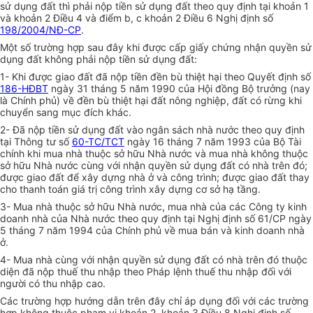
sử dụng đất thì phải nộp tiền sử dụng đất theo quy định tại khoản 1
và khoản 2 Điều 4 và điểm b, c khoản 2 Điều 6 Nghị định số
198/2004/NĐ-CP
.
Một số trường hợp sau đây khi được cấp giấy chứng nhận quyền sử
dụng đất không phải nộp tiền sử dụng đất:
1- Khi được giao đất đã nộp tiền đền bù thiệt hại theo Quyết định số
186-HĐBT
ngày 31 tháng 5 năm 1990 của Hội đồng Bộ trưởng (nay
là Chính phủ) về đền bù thiệt hại đất nông nghiệp, đất có rừng khi
chuyển sang mục đích khác.
2- Đã nộp tiền sử dụng đất vào ngân sách nhà nước theo quy định
tại Thông tư số
60-TC/TCT
ngày 16 tháng 7 năm 1993 của Bộ Tài
chính khi mua nhà thuộc sở hữu Nhà nước và mua nhà không thuộc
sở hữu Nhà nước cùng với nhận quyền sử dụng đất có nhà trên đó;
được giao đất để xây dựng nhà ở và công trình; được giao đất thay
cho thanh toán giá trị công trình xây dựng cơ sở hạ tầng.
3- Mua nhà thuộc sở hữu Nhà nước, mua nhà của các Công ty kinh
doanh nhà của Nhà nước theo quy định tại Nghị định số 61/CP ngày
5 tháng 7 năm 1994 của Chính phủ về mua bán và kinh doanh nhà
ở.
4- Mua nhà cùng với nhận quyền sử dụng đất có nhà trên đó thuộc
diện đã nộp thuế thu nhập theo Pháp lệnh thuế thu nhập đối với
người có thu nhập cao.
Các trường hợp hướng dẫn trên đây chỉ áp dụng đối với các trường
hợp không thuộc phạm vi khoản 2, khoản 3 Điều 8 Nghị định số