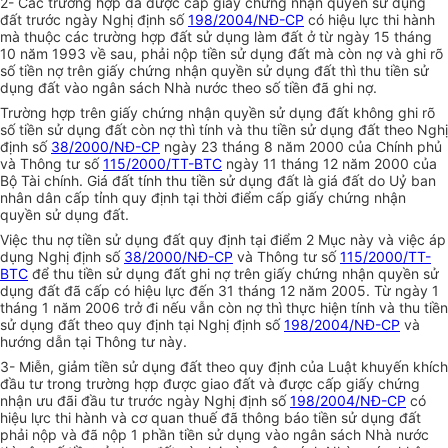
2- Các trường hợp đã được cấp giấy chứng nhận quyền sử dụng
đất trước ngày Nghị định số
198/2004/NĐ-CP
có hiệu lực thi hành
mà thuộc các trường hợp đất sử dụng làm đất ở từ ngày 15 tháng
10 năm 1993 về sau, phải nộp tiền sử dụng đất mà còn nợ và ghi rõ
số tiền nợ trên giấy chứng nhận quyền sử dụng đất thì thu tiền sử
dụng đất vào ngân sách Nhà nước theo số tiền đã ghi nợ.
Trường hợp trên giấy chứng nhận quyền sử dụng đất không ghi rõ
số tiền sử dụng đất còn nợ thì tính và thu tiền sử dụng đất theo Nghị
định số
38/2000/NĐ-CP
ngày 23 tháng 8 năm 2000 của Chính phủ
và Thông tư số
115/2000/TT-BTC
ngày 11 tháng 12 năm 2000 của
Bộ Tài chính. Giá đất tính thu tiền sử dụng đất là giá đất do Uỷ ban
nhân dân cấp tỉnh quy định tại thời điểm cấp giấy chứng nhận
quyền sử dụng đất.
Việc thu nợ tiền sử dụng đất quy định tại điểm 2 Mục này và việc áp
dụng Nghị định số
38/2000/NĐ-CP
và Thông tư số
115/2000/TT-
BTC
để thu tiền sử dụng đất ghi nợ trên giấy chứng nhận quyền sử
dụng đất đã cấp có hiệu lực đến 31 tháng 12 năm 2005. Từ ngày 1
tháng 1 năm 2006 trở đi nếu vẫn còn nợ thì thực hiện tính và thu tiền
sử dụng đất theo quy định tại Nghị định số
198/2004/NĐ-CP
và
hướng dẫn tại Thông tư này.
3- Miễn, giảm tiền sử dụng đất theo quy định của Luật khuyến khích
đầu tư trong trường hợp được giao đất và được cấp giấy chứng
nhận ưu đãi đầu tư trước ngày Nghị định số
198/2004/NĐ-CP
có
hiệu lực thi hành và cơ quan thuế đã thông báo tiền sử dụng đất
phải nộp và đã nộp 1 phần tiền sử dụng vào ngân sách Nhà nước