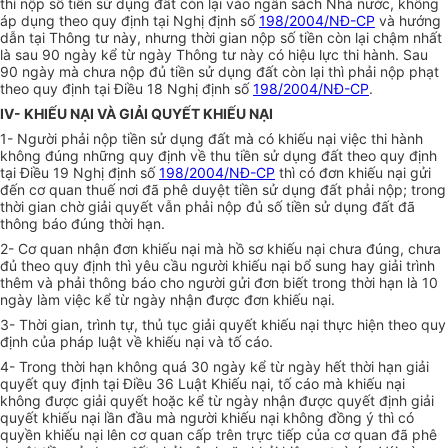
thì nộp số tiền sử dụng đất còn lại vào ngân sách Nhà nước, không
áp dụng theo quy định tại Nghị định số
198/2004/NĐ-CP
và hướng
dẫn tại Thông tư này, nhưng thời gian nộp số tiền còn lại chậm nhất
là sau 90 ngày kể từ ngày Thông tư này có hiệu lực thi hành. Sau
90 ngày mà chưa nộp đủ tiền sử dụng đất còn lại thì phải nộp phạt
theo quy định tại Điều 18 Nghị định số
198/2004/NĐ-CP
.
IV- KHIẾU NẠI VÀ GIẢI QUYẾT KHIẾU NẠI
1- Người phải nộp tiền sử dụng đất mà có khiếu nại việc thi hành
không đúng những quy định về thu tiền sử dụng đất theo quy định
tại Điều 19 Nghị định số
198/2004/NĐ-CP
thì có đơn khiếu nại gửi
đến cơ quan thuế nơi đã phê duyệt tiền sử dụng đất phải nộp; trong
thời gian chờ giải quyết vẫn phải nộp đủ số tiền sử dụng đất đã
thông báo đúng thời hạn.
2- Cơ quan nhận đơn khiếu nại mà hồ sơ khiếu nại chưa đúng, chưa
đủ theo quy định thì yêu cầu người khiếu nại bổ sung hay giải trình
thêm và phải thông báo cho người gửi đơn biết trong thời hạn là 10
ngày làm việc kể từ ngày nhận được đơn khiếu nại.
3- Thời gian, trình tự, thủ tục giải quyết khiếu nại thực hiện theo quy
định của pháp luật về khiếu nại và tố cáo.
4- Trong thời hạn không quá 30 ngày kể từ ngày hết thời hạn giải
quyết quy định tại Điều 36 Luật Khiếu nại, tố cáo mà khiếu nại
không được giải quyết hoặc kể từ ngày nhận được quyết định giải
quyết khiếu nại lần đầu mà người khiếu nại không đồng ý thì có
quyền khiếu nại lên cơ quan cấp trên trực tiếp của cơ quan đã phê