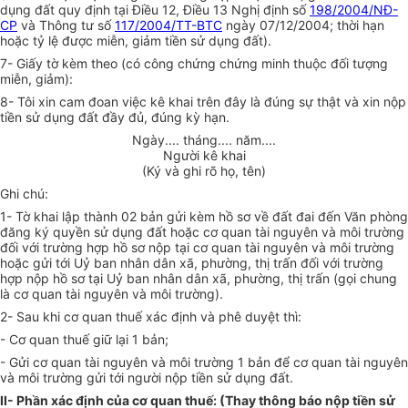
dụng đất quy định tại Điều 12, Điều 13 Nghị định số
198/2004/NĐ-
CP
và Thông tư số
117/2004/TT-BTC
ngày 07/12/2004; thời hạn
hoặc tỷ lệ được miễn, giảm tiền sử dụng đất).
7- Giấy tờ kèm theo (có công chứng chứng minh thuộc đối tượng
miễn, giảm):
8- Tôi xin cam đoan việc kê khai trên đây là đúng sự thật và xin nộp
tiền sử dụng đất đầy đủ, đúng kỳ hạn.
Ngày.... tháng.... năm....
Người kê khai
(Ký và ghi rõ họ, tên)
Ghi chú:
1- Tờ khai lập thành 02 bản gửi kèm hồ sơ về đất đai đến Văn phòng
đăng ký quyền sử dụng đất hoặc cơ quan tài nguyên và môi trường
đối với trường hợp hồ sơ nộp tại cơ quan tài nguyên và môi trường
hoặc gửi tới Uỷ ban nhân dân xã, phường, thị trấn đối với trường
hợp nộp hồ sơ tại Uỷ ban nhân dân xã, phường, thị trấn (gọi chung
là cơ quan tài nguyên và môi trường).
2- Sau khi cơ quan thuế xác định và phê duyệt thì:
- Cơ quan thuế giữ lại 1 bản;
- Gửi cơ quan tài nguyên và môi trường 1 bản để cơ quan tài nguyên
và môi trường gửi tới người nộp tiền sử dụng đất.
II- Phần xác định của cơ quan thuế: (Thay thông báo nộp tiền sử