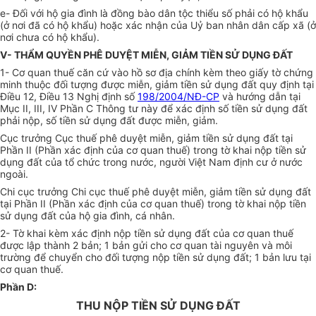
e- Đối với hộ gia đình là đồng bào dân tộc thiểu số phải có hộ khẩu
(ở nơi đã có hộ khẩu) hoặc xác nhận của Uỷ ban nhân dân cấp xã (ở
nơi chưa có hộ khẩu).
V- THẨM QUYỀN PHÊ DUYỆT MIỄN, GIẢM TIỀN SỬ DỤNG ĐẤT
1- Cơ quan thuế căn cứ vào hồ sơ địa chính kèm theo giấy tờ chứng
minh thuộc đối tượng được miễn, giảm tiền sử dụng đất quy định tại
Điều 12, Điều 13 Nghị định số
198/2004/NĐ-CP
và hướng dẫn tại
Mục II, III, IV Phần C Thông tư này để xác định số tiền sử dụng đất
phải nộp, số tiền sử dụng đất được miễn, giảm.
Cục trưởng Cục thuế phê duyệt miễn, giảm tiền sử dụng đất tại
Phần II (Phần xác định của cơ quan thuế) trong tờ khai nộp tiền sử
dụng đất của tổ chức trong nước, người Việt Nam định cư ở nước
ngoài.
Chi cục trưởng Chi cục thuế phê duyệt miễn, giảm tiền sử dụng đất
tại Phần II (Phần xác định của cơ quan thuế) trong tờ khai nộp tiền
sử dụng đất của hộ gia đình, cá nhân.
2- Tờ khai kèm xác định nộp tiền sử dụng đất của cơ quan thuế
được lập thành 2 bản; 1 bản gửi cho cơ quan tài nguyên và môi
trường để chuyển cho đối tượng nộp tiền sử dụng đất; 1 bản lưu tại
cơ quan thuế.
Phần D:
THU NỘP TIỀN SỬ DỤNG ĐẤT