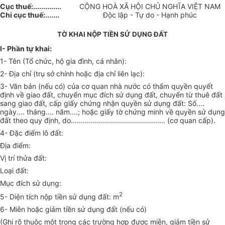
Cục thuế:..............
CỘNG HOÀ XÃ HỘI CHỦ NGHĨA VIỆT NAM
Chi cục thuế:.......
Độc lập - Tự do - Hạnh phúc
TỜ KHAI NỘP TIỀN SỬ DỤNG ĐẤT
I- Phần tự khai:
1- Tên (Tổ chức, hộ gia đình, cá nhân):
2- Địa chỉ (trụ sở chính hoặc địa chỉ liên lạc):
3- Văn bản (nếu có) của cơ quan nhà nước có thẩm quyền quyết
định về giao đất, chuyển mục đích sử dụng đất, chuyển từ thuê đất
sang giao đất, cấp giấy chứng nhận quyền sử dụng đất: Số....
ngày.... tháng.... năm....; hoặc giấy tờ chứng minh về quyền sử dụng
đất theo quy định, do............................................... (cơ quan cấp).
4- Đặc điểm lô đất:
Địa điểm:
Vị trí thửa đất:
Loại đất:
Mục đích sử dụng:
2
5- Diện tích nộp tiền sử dụng đất: m
6- Miễn hoặc giảm tiền sử dụng đất (nếu có)
(Ghi rõ thuộc một trong các trường hợp được miễn, giảm tiền sử