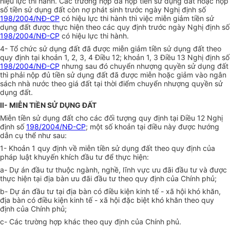
hiệu lực thi hành. Các trường hợp đã nộp tiền sử dụng đất hoặc nộp
số tiền sử dụng đất còn nợ phát sinh trước ngày Nghị định số
198/2004/NĐ-CP
có hiệu lực thi hành thì việc miễn giảm tiền sử
dụng đất được thực hiện theo các quy định trước ngày Nghị định số
198/2004/NĐ-CP
có hiệu lực thi hành.
4- Tổ chức sử dụng đất đã được miễn giảm tiền sử dụng đất theo
quy định tại khoản 1, 2, 3, 4 Điều 12; khoản 1, 3 Điều 13 Nghị định số
198/2004/NĐ-CP
nhưng sau đó chuyển nhượng quyền sử dụng đất
thì phải nộp đủ tiền sử dụng đất đã được miễn hoặc giảm vào ngân
sách nhà nước theo giá đất tại thời điểm chuyển nhượng quyền sử
dụng đất.
II- MIỄN TIỀN SỬ DỤNG ĐẤT
Miễn tiền sử dụng đất cho các đối tượng quy định tại Điều 12 Nghị
định số
198/2004/NĐ-CP
; một số khoản tại điều này được hướng
dẫn cụ thể như sau:
1- Khoản 1 quy định về miễn tiền sử dụng đất theo quy định của
pháp luật khuyến khích đầu tư để thực hiện:
a- Dự án đầu tư thuộc ngành, nghề, lĩnh vực ưu đãi đầu tư và được
thực hiện tại địa bàn ưu đãi đầu tư theo quy định của Chính phủ;
b- Dự án đầu tư tại địa bàn có điều kiện kinh tế - xã hội khó khăn,
địa bàn có điều kiện kinh tế - xã hội đặc biệt khó khăn theo quy
định của Chính phủ;
c- Các trường hợp khác theo quy định của Chính phủ.