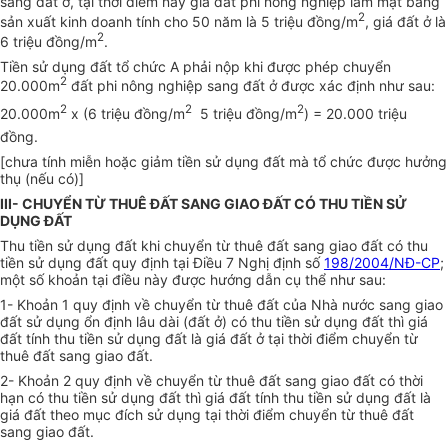
sang đất ở, tại thời điểm này giá đất phi nông nghiệp làm mặt bằng
2
sản xuất kinh doanh tính cho 50 năm là 5 triệu đồng/m
, giá đất ở là
2
6 triệu đồng/m
.
Tiền sử dụng đất tổ chức A phải nộp khi được phép chuyển
2
20.000m
đất phi nông nghiệp sang đất ở được xác định như sau:
2
2
2
20.000m
x (6 triệu đồng/m
 5 triệu đồng/m
) = 20.000 triệu
đồng.
[chưa tính miễn hoặc giảm tiền sử dụng đất mà tổ chức được hưởng
thụ (nếu có)]
III- CHUYỂN TỪ THUÊ ĐẤT SANG GIAO ĐẤT CÓ THU TIỀN SỬ
DỤNG ĐẤT
Thu tiền sử dụng đất khi chuyển từ thuê đất sang giao đất có thu
tiền sử dụng đất quy định tại Điều 7 Nghị định số
198/2004/NĐ-CP
;
một số khoản tại điều này được hướng dẫn cụ thể như sau:
1- Khoản 1 quy định về chuyển từ thuê đất của Nhà nước sang giao
đất sử dụng ổn định lâu dài (đất ở) có thu tiền sử dụng đất thì giá
đất tính thu tiền sử dụng đất là giá đất ở tại thời điểm chuyển từ
thuê đất sang giao đất.
2- Khoản 2 quy định về chuyển từ thuê đất sang giao đất có thời
hạn có thu tiền sử dụng đất thì giá đất tính thu tiền sử dụng đất là
giá đất theo mục đích sử dụng tại thời điểm chuyển từ thuê đất
sang giao đất.