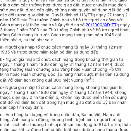
đất ở gồm các trường hợp: được giao đất, được chuyển mục đích
sử dụng đất, được cấp giấy chứng nhận quyền sử dụng đất đối với
các đối tượng quy định tại Quyết định số 118/TTg ngày 27 tháng 2
năm 1996 của Thủ tướng Chính phủ về hỗ trợ người có công với
Cách mạng cải thiện nhà ở và Quyết định số
20/2000/QĐ-TTg
ngày
3 tháng 2 năm 2000 của Thủ tướng Chính phủ về hỗ trợ người hoạt
động Cách mạng từ trước Cách mạng tháng tám năm 1945 cải
thiện nhà ở, cụ thể như sau:
a- Người gia nhập tổ chức cách mạng từ ngày 31 tháng 12 năm
1935 về trước được miễn toàn bộ tiền sử dụng đất;
b- Người gia nhập tổ chức cách mạng trong khoảng thời gian từ
ngày 1 tháng 1 năm 1936 đến ngày 31 tháng 12 năm 1944, được
tặng thưởng Huân chương Sao Vàng hoặc Huân chương Hồ Chí
Minh hoặc Huân chương Độc lập hạng nhất được miễn tiền sử dụng
2
đất với diện tích không quá 300 mét vuông (m
);
c- Người gia nhập tổ chức cách mạng trong khoảng thời gian từ
ngày 1 tháng 1 năm 1936 đến ngày 31 tháng 12 năm 1944, không
thuộc diện quy định tại điểm b, khoản này được miễn tiền sử dụng
đất đối với diện tích đất trong hạn mức giao đất ở do Uỷ ban nhân
dân cấp tỉnh quy định;
d- Anh hùng lực lượng vũ trang nhân dân, Bà mẹ Việt Nam anh
hùng, Anh hùng lao động; thương binh, bệnh binh, người hưởng
chính sách như thương binh bị mất sức lao động từ 81% trở lên; thân
nhân của liệt sỹ đang hưởng tiền tuất nuôi dưỡng hàng tháng được