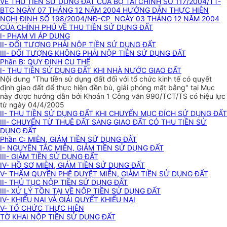
VỀ THU TIỀN SỬ DỤNG ĐẤT CỦA BỘ TÀI CHÍNH SỐ 117/2004/TT-
BTC NGÀY 07 THÁNG 12 NĂM 2004 HƯỚNG DẪN THỰC HIỆN
NGHỊ ĐỊNH SỐ 198/2004/NĐ-CP NGÀY 03 THÁNG 12 NĂM 2004
CỦA CHÍNH PHỦ VỀ THU TIỀN SỬ DỤNG ĐẤT
I- PHẠM VI ÁP DỤNG
II- ĐỐI TƯỢNG PHẢI NỘP TIỀN SỬ DỤNG ĐẤT
III- ĐỐI TƯỢNG KHÔNG PHẢI NỘP TIỀN SỬ DỤNG ĐẤT
Phần B: QUY ĐỊNH CỤ THỂ
I- THU TIỀN SỬ DỤNG ĐẤT KHI NHÀ NƯỚC GIAO ĐẤT
Nội dung "Thu tiền sử dụng đất đối với tổ chức kinh tế có quyết
định giao đất để thực hiện đền bù, giải phóng mặt bằng" tại Mục
này được hướng dẫn bởi Khoản 1 Công văn 990/TCT/TS có hiệu lực
từ ngày 04/4/2005
II- THU TIỀN SỬ DỤNG ĐẤT KHI CHUYỂN MỤC ĐÍCH SỬ DỤNG ĐẤT
III- CHUYỂN TỪ THUÊ ĐẤT SANG GIAO ĐẤT CÓ THU TIỀN SỬ
DỤNG ĐẤT
Phần C: MIỄN, GIẢM TIỀN SỬ DỤNG ĐẤT
I- NGUYÊN TẮC MIỄN, GIẢM TIỀN SỬ DỤNG ĐẤT
III- GIẢM TIỀN SỬ DỤNG ĐẤT
IV- HỒ SƠ MIỄN, GIẢM TIỀN SỬ DỤNG ĐẤT
V- THẨM QUYỀN PHÊ DUYỆT MIỄN, GIẢM TIỀN SỬ DỤNG ĐẤT
II- THỦ TỤC NỘP TIỀN SỬ DỤNG ĐẤT
III- XỬ LÝ TỒN TẠI VỀ NỘP TIỀN SỬ DỤNG ĐẤT
IV- KHIẾU NẠI VÀ GIẢI QUYẾT KHIẾU NẠI
V- TỔ CHỨC THỰC HIỆN
TỜ KHAI NỘP TIỀN SỬ DỤNG ĐẤT