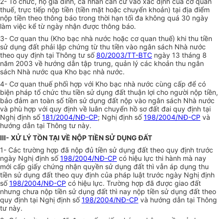
2- Tổ chức, hộ gia đình, cá nhân căn cứ vào xác định của cơ quan
thuế, trực tiếp nộp tiền (tiền mặt hoặc chuyển khoản) tại địa điểm
nộp tiền theo thông báo trong thời hạn tối đa không quá 30 ngày
làm việc kể từ ngày nhận được thông báo.
3- Cơ quan thu (Kho bạc nhà nước hoặc cơ quan thuế) khi thu tiền
sử dụng đất phải lập chứng từ thu tiền vào ngân sách Nhà nước
theo quy định tại Thông tư số
80/2003/TT-BTC
ngày 13 tháng 8
năm 2003 về hướng dẫn tập trung, quản lý các khoản thu ngân
sách Nhà nước qua Kho bạc nhà nước.
4- Cơ quan thuế phối hợp với Kho bạc nhà nước cùng cấp để có
biện pháp tổ chức thu tiền sử dụng đất thuận lợi cho người nộp tiền,
bảo đảm an toàn số tiền sử dụng đất nộp vào ngân sách Nhà nước
và phù hợp với quy định về luân chuyển hồ sơ đất đai quy định tại
Nghị định số
181/2004/NĐ-CP
; Nghị định số
198/2004/NĐ-CP
và
hướng dẫn tại Thông tư này.
III- XỬ LÝ TỒN TẠI VỀ NỘP TIỀN SỬ DỤNG ĐẤT
1- Các trường hợp đã nộp đủ tiền sử dụng đất theo quy định trước
ngày Nghị định số
198/2004/NĐ-CP
có hiệu lực thi hành mà nay
mới cấp giấy chứng nhận quyền sử dụng đất thì vẫn áp dụng thu
tiền sử dụng đất theo quy định của pháp luật trước ngày Nghị định
số
198/2004/NĐ-CP
có hiệu lực. Trường hợp đã được giao đất
nhưng chưa nộp tiền sử dụng đất thì nay nộp tiền sử dụng đất theo
quy định tại Nghị định số
198/2004/NĐ-CP
và hướng dẫn tại Thông
tư này.