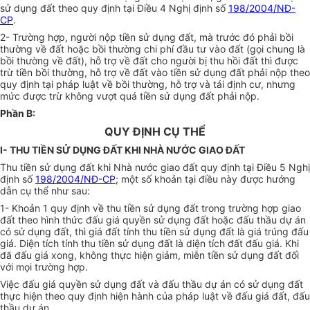
sử dụng đất theo quy định tại Điều 4 Nghị định số
198/2004/NĐ-
CP
.
2- Trường hợp, người nộp tiền sử dụng đất, mà trước đó phải bồi
thường về đất hoặc bồi thường chi phí đầu tư vào đất (gọi chung là
bồi thường về đất), hỗ trợ về đất cho người bị thu hồi đất thì được
trừ tiền bồi thường, hỗ trợ về đất vào tiền sử dụng đất phải nộp theo
quy định tại pháp luật về bồi thường, hỗ trợ và tái định cư, nhưng
mức được trừ không vượt quá tiền sử dụng đất phải nộp.
Phần B:
QUY ĐỊNH CỤ THỂ
I- THU TIỀN SỬ DỤNG ĐẤT KHI NHÀ NƯỚC GIAO ĐẤT
Thu tiền sử dụng đất khi Nhà nước giao đất quy định tại Điều 5 Nghị
định số
198/2004/NĐ-CP
; một số khoản tại điều này được hướng
dẫn cụ thể như sau:
1- Khoản 1 quy định về thu tiền sử dụng đất trong trường hợp giao
đất theo hình thức đấu giá quyền sử dụng đất hoặc đấu thầu dự án
có sử dụng đất, thì giá đất tính thu tiền sử dụng đất là giá trúng đấu
giá. Diện tích tính thu tiền sử dụng đất là diện tích đất đấu giá. Khi
đã đấu giá xong, không thực hiện giảm, miễn tiền sử dụng đất đối
với mọi trường hợp.
Việc đấu giá quyền sử dụng đất và đấu thầu dự án có sử dụng đất
thực hiện theo quy định hiện hành của pháp luật về đấu giá đất, đấu
thầu dự án.