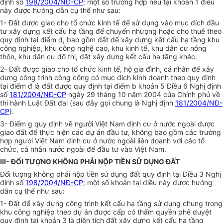
định số
198/2004/NĐ-CP
; một số trường hợp nêu tại khoản 1 điều
này được hướng dẫn cụ thể như sau:
1- Đất được giao cho tổ chức kinh tế để sử dụng vào mục đích đầu
tư xây dựng kết cấu hạ tầng để chuyển nhượng hoặc cho thuê theo
quy định tại điểm d, bao gồm đất để xây dựng kết cấu hạ tầng khu
công nghiệp, khu công nghệ cao, khu kinh tế, khu dân cư nông
thôn, khu dân cư đô thị, đất xây dựng kết cấu hạ tầng khác.
2- Đất được giao cho tổ chức kinh tế, hộ gia đình, cá nhân để xây
dựng công trình công cộng có mục đích kinh doanh theo quy định
tại điểm đ là đất được quy định tại điểm b khoản 5 Điều 6 Nghị định
số
181/2004/NĐ-CP
ngày 29 tháng 10 năm 2004 của Chính phủ về
thi hành Luật Đất đai (sau đây gọi chung là Nghị định
181/2004/NĐ-
CP
).
3- Điểm g quy định về người Việt Nam định cư ở nước ngoài được
giao đất để thực hiện các dự án đầu tư, không bao gồm các trường
hợp người Việt Nam định cư ở nước ngoài liên doanh với các tổ
chức, cá nhân nước ngoài để đầu tư vào Việt Nam.
III- ĐỐI TƯỢNG KHÔNG PHẢI NỘP TIỀN SỬ DỤNG ĐẤT
Đối tượng không phải nộp tiền sử dụng đất quy định tại Điều 3 Nghị
định số
198/2004/NĐ-CP
; một số khoản tại điều này được hướng
dẫn cụ thể như sau:
1- Đất để xây dựng công trình kết cấu hạ tầng sử dụng chung trong
khu công nghiệp theo dự án được cấp có thẩm quyền phê duyệt
quy định tại khoản 3 là diện tích đất xây dựng kết cấu hạ tầng