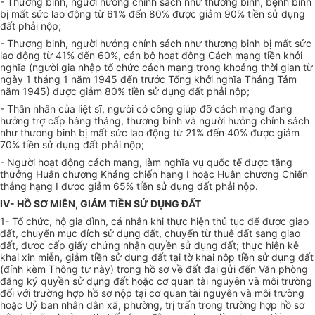
- Thương binh, người hưởng chính sách như thương binh, bệnh binh
bị mất sức lao động từ 61% đến 80% được giảm 90% tiền sử dụng
đất phải nộp;
- Thương binh, người hưởng chính sách như thương binh bị mất sức
lao động từ 41% đến 60%, cán bộ hoạt động Cách mạng tiền khởi
nghĩa (người gia nhập tổ chức cách mạng trong khoảng thời gian từ
ngày 1 tháng 1 năm 1945 đến trước Tổng khởi nghĩa Tháng Tám
năm 1945) được giảm 80% tiền sử dụng đất phải nộp;
- Thân nhân của liệt sĩ, người có công giúp đỡ cách mạng đang
hưởng trợ cấp hàng tháng, thương binh và người hưởng chính sách
như thương binh bị mất sức lao động từ 21% đến 40% được giảm
70% tiền sử dụng đất phải nộp;
- Người hoạt động cách mạng, làm nghĩa vụ quốc tế được tặng
thưởng Huân chương Kháng chiến hạng I hoặc Huân chương Chiến
thắng hạng I được giảm 65% tiền sử dụng đất phải nộp.
IV- HỒ SƠ MIỄN, GIẢM TIỀN SỬ DỤNG ĐẤT
1- Tổ chức, hộ gia đình, cá nhân khi thực hiện thủ tục để được giao
đất, chuyển mục đích sử dụng đất, chuyển từ thuê đất sang giao
đất, được cấp giấy chứng nhận quyền sử dụng đất; thực hiện kê
khai xin miễn, giảm tiền sử dụng đất tại tờ khai nộp tiền sử dụng đất
(đính kèm Thông tư này) trong hồ sơ về đất đai gửi đến Văn phòng
đăng ký quyền sử dụng đất hoặc cơ quan tài nguyên và môi trường
đối với trường hợp hồ sơ nộp tại cơ quan tài nguyên và môi trường
hoặc Uỷ ban nhân dân xã, phường, trị trấn trong trường hợp hồ sơ