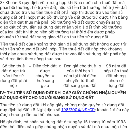
3- Khoản 3 quy định về trường hợp khi Nhà nước cho thuê đất mà
phải bồi thường, hỗ trợ về đất; nếu số tiền bồi thường, hỗ trợ về đất
chưa được trừ vào tiền thuê đất phải nộp thì được trừ vào tiền sử
dụng đất phải nộp; mức bồi thường về đất được trừ được tính bằng
diện tích đất thuê mà phải bồi thường về đất được chuyển sang
giao đất có thu tiền sử dụng đất nhân với giá đất tính bồi thường
của loại đất khi thực hiện bồi thường tại thời điểm được phép
chuyển từ thuê đất sang giao đất có thu tiền sử dụng đất.
Tiền thuê đất của khoảng thời gian đã sử dụng đất không được trừ
vào tiền sử dụng đất phải nộp. Tiền thuê đất đã nộp cho khoảng
thời gian chưa sử dụng đất được trừ vào tiền sử dụng đất phải nộp
và được tính theo công thức sau:
Số tiền thuê
=
Diện tích đất
x
Đơn giá cho thuê
x
Số năm đã
đất được trừ
được
của thời hạn 1
nộp tiền thuê
vào tiền sử
chuyển từ
năm tại thời điểm
đất nhưng
dụng đất phải
thuê sang
chuyển từ thuê
chưa sử
nộp
giao
đất sang giao đất
dụng đất
IV- THU TIỀN SỬ DỤNG ĐẤT KHI CẤP GIẤY CHỨNG NHẬN QUYỀN
SỬ DỤNG ĐẤT CHO NGƯỜI ĐANG SỬ DỤNG ĐẤT
Thu tiền sử dụng đất khi cấp giấy chứng nhận quyền sử dụng đất
quy định tại Điều 8 Nghị định số
198/2004/NĐ-CP
; khoản 1 điều này
được hướng dẫn cụ thể như sau:
Hộ gia đình, cá nhân sử dụng đất ở từ ngày 15 tháng 10 năm 1993
đến thời điểm cấp giấy chứng nhận quyền sử đất mà chưa nộp tiền