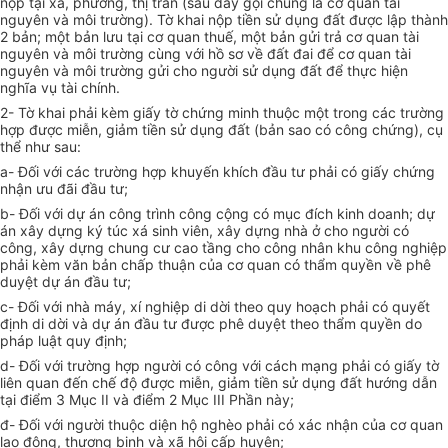
nộp tại xã, phường, thị trấn (sau đây gọi chung là cơ quan tài
nguyên và môi trường). Tờ khai nộp tiền sử dụng đất được lập thành
2 bản; một bản lưu tại cơ quan thuế, một bản gửi trả cơ quan tài
nguyên và môi trường cùng với hồ sơ về đất đai để cơ quan tài
nguyên và môi trường gửi cho người sử dụng đất để thực hiện
nghĩa vụ tài chính.
2- Tờ khai phải kèm giấy tờ chứng minh thuộc một trong các trường
hợp được miễn, giảm tiền sử dụng đất (bản sao có công chứng), cụ
thể như sau:
a- Đối với các trường hợp khuyến khích đầu tư phải có giấy chứng
nhận ưu đãi đầu tư;
b- Đối với dự án công trình công cộng có mục đích kinh doanh; dự
án xây dựng ký túc xá sinh viên, xây dựng nhà ở cho người có
công, xây dựng chung cư cao tầng cho công nhân khu công nghiệp
phải kèm văn bản chấp thuận của cơ quan có thẩm quyền về phê
duyệt dự án đầu tư;
c- Đối với nhà máy, xí nghiệp di dời theo quy hoạch phải có quyết
định di dời và dự án đầu tư được phê duyệt theo thẩm quyền do
pháp luật quy định;
d- Đối với trường hợp người có công với cách mạng phải có giấy tờ
liên quan đến chế độ được miễn, giảm tiền sử dụng đất hướng dẫn
tại điểm 3 Mục II và điểm 2 Mục III Phần này;
đ- Đối với người thuộc diện hộ nghèo phải có xác nhận của cơ quan
lao động, thương binh và xã hội cấp huyện;