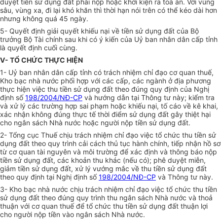
duyệt tiền sử dụng đất phải nộp hoặc khởi kiện ra toà án. Với vùng
sâu, vùng xa, đi lại khó khăn thì thời hạn nói trên có thể kéo dài hơn
nhưng không quá 45 ngày.
5- Quyết định giải quyết khiếu nại về tiền sử dụng đất của Bộ
trưởng Bộ Tài chính sau khi có ý kiến của Uỷ ban nhân dân cấp tỉnh
là quyết định cuối cùng.
V- TỔ CHỨC THỰC HIỆN
1- Uỷ ban nhân dân cấp tỉnh có trách nhiệm chỉ đạo cơ quan thuế,
Kho bạc nhà nước phối hợp với các cấp, các ngành ở địa phương
thực hiện việc thu tiền sử dụng đất theo đúng quy định của Nghị
định số
198/2004/NĐ-CP
và hướng dẫn tại Thông tư này; kiểm tra
và xử lý các trường hợp sai phạm hoặc khiếu nại, tố cáo về kê khai,
xác nhận không đúng thực tế thời điểm sử dụng đất gây thiệt hại
cho ngân sách Nhà nước hoặc người nộp tiền sử dụng đất.
2- Tổng cục Thuế chịu trách nhiệm chỉ đạo việc tổ chức thu tiền sử
dụng đất theo quy trình cải cách thủ tục hành chính, tiếp nhận hồ sơ
từ cơ quan tài nguyên và môi trường để xác định và thông báo nộp
tiền sử dụng đất, các khoản thu khác (nếu có); phê duyệt miễn,
giảm tiền sử dụng đất, xử lý vướng mắc về thu tiền sử dụng đất
theo quy định tại Nghị định số
198/2004/NĐ-CP
và Thông tư này.
3- Kho bạc nhà nước chịu trách nhiệm chỉ đạo việc tổ chức thu tiền
sử dụng đất theo đúng quy trình thu ngân sách Nhà nước và thoả
thuận với cơ quan thuế để tổ chức thu tiền sử dụng đất thuận lợi
cho người nộp tiền vào ngân sách Nhà nước.