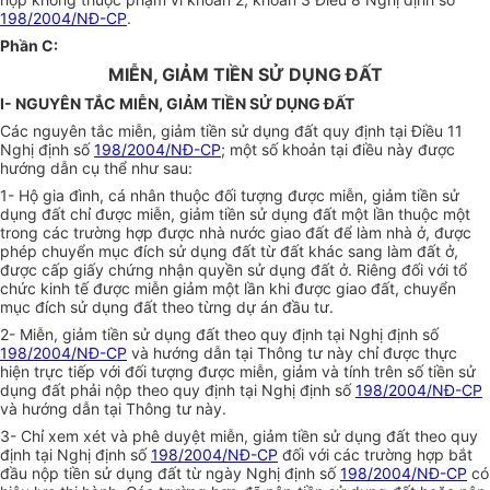
198/2004/NĐ-CP
.
Phần C:
MIỄN, GIẢM TIỀN SỬ DỤNG ĐẤT
I- NGUYÊN TẮC MIỄN, GIẢM TIỀN SỬ DỤNG ĐẤT
Các nguyên tắc miễn, giảm tiền sử dụng đất quy định tại Điều 11
Nghị định số
198/2004/NĐ-CP
; một số khoản tại điều này được
hướng dẫn cụ thể như sau:
1- Hộ gia đình, cá nhân thuộc đối tượng được miễn, giảm tiền sử
dụng đất chỉ được miễn, giảm tiền sử dụng đất một lần thuộc một
trong các trường hợp được nhà nước giao đất để làm nhà ở, được
phép chuyển mục đích sử dụng đất từ đất khác sang làm đất ở,
được cấp giấy chứng nhận quyền sử dụng đất ở. Riêng đối với tổ
chức kinh tế được miễn giảm một lần khi được giao đất, chuyển
mục đích sử dụng đất theo từng dự án đầu tư.
2- Miễn, giảm tiền sử dụng đất theo quy định tại Nghị định số
198/2004/NĐ-CP
và hướng dẫn tại Thông tư này chỉ được thực
hiện trực tiếp với đối tượng được miễn, giảm và tính trên số tiền sử
dụng đất phải nộp theo quy định tại Nghị định số
198/2004/NĐ-CP
và hướng dẫn tại Thông tư này.
3- Chỉ xem xét và phê duyệt miễn, giảm tiền sử dụng đất theo quy
định tại Nghị định số
198/2004/NĐ-CP
đối với các trường hợp bắt
đầu nộp tiền sử dụng đất từ ngày Nghị định số
198/2004/NĐ-CP
có