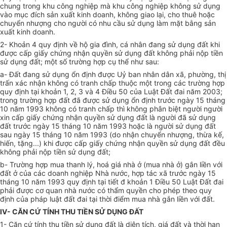
chung trong khu công nghiệp mà khu công nghiệp không sử dụng
vào mục đích sản xuất kinh doanh, không giao lại, cho thuê hoặc
chuyển nhượng cho người có nhu cầu sử dụng làm mặt bằng sản
xuất kinh doanh.
2- Khoản 4 quy định về hộ gia đình, cá nhân đang sử dụng đất khi
được cấp giấy chứng nhận quyền sử dụng đất không phải nộp tiền
sử dụng đất; một số trường hợp cụ thể như sau:
a- Đất đang sử dụng ổn định được Uỷ ban nhân dân xã, phường, thị
trấn xác nhận không có tranh chấp thuộc một trong các trường hợp
quy định tại khoản 1, 2, 3 và 4 Điều 50 của Luật Đất đai năm 2003;
trong trường hợp đất đã được sử dụng ổn định trước ngày 15 tháng
10 năm 1993 không có tranh chấp thì không phân biệt người người
xin cấp giấy chứng nhận quyền sử dụng đất là người đã sử dụng
đất trước ngày 15 tháng 10 năm 1993 hoặc là người sử dụng đất
sau ngày 15 tháng 10 năm 1993 (do nhận chuyển nhượng, thừa kế,
hiến, tặng...) khi được cấp giấy chứng nhận quyền sử dụng đất đều
không phải nộp tiền sử dụng đất;
b- Trường hợp mua thanh lý, hoá giá nhà ở (mua nhà ở) gắn liền với
đất ở của các doanh nghiệp Nhà nước, hợp tác xã trước ngày 15
tháng 10 năm 1993 quy định tại tiết đ khoản 1 Điều 50 Luật Đất đai
phải được cơ quan nhà nước có thẩm quyền cho phép theo quy
định của pháp luật đất đai tại thời điểm mua nhà gắn liền với đất.
IV- CĂN CỨ TÍNH THU TIỀN SỬ DỤNG ĐẤT
1- Căn cứ tính thu tiền sử dụng đất là diện tích, giá đất và thời hạn