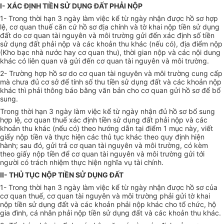
I- XÁC ĐỊNH TIỀN SỬ DỤNG ĐẤT PHẢI NỘP
1- Trong thời hạn 3 ngày làm việc kể từ ngày nhận được hồ sơ hợp
lệ, cơ quan thuế căn cứ hồ sơ địa chính và tờ khai nộp tiền sử dụng
đất do cơ quan tài nguyên và môi trường gửi đến xác định số tiền
sử dụng đất phải nộp và các khoản thu khác (nếu có), địa điểm nộp
(Kho bạc nhà nước hay cơ quan thu), thời gian nộp và các nội dung
khác có liên quan và gửi đến cơ quan tài nguyên và môi trường.
2- Trường hợp hồ sơ do cơ quan tài nguyên và môi trường cung cấp
mà chưa đủ cơ sở để tính số thu tiền sử dụng đất và các khoản nộp
khác thì phải thông báo bằng văn bản cho cơ quan gửi hồ sơ để bổ
sung.
Trong thời hạn 3 ngày làm việc kể từ ngày nhận đủ hồ sơ bổ sung
hợp lệ, cơ quan thuế xác định tiền sử dụng đất phải nộp và các
khoản thu khác (nếu có) theo hướng dẫn tại điểm 1 mục này, viết
giấy nộp tiền và thực hiện các thủ tục khác theo quy định hiện
hành; sau đó, gửi trả cơ quan tài nguyên và môi trường, có kèm
theo giấy nộp tiền để cơ quan tài nguyên và môi trường gửi tới
người có trách nhiệm thực hiện nghĩa vụ tài chính.
II- THỦ TỤC NỘP TIỀN SỬ DỤNG ĐẤT
1- Trong thời hạn 3 ngày làm việc kể từ ngày nhận được hồ sơ của
cơ quan thuế, cơ quan tài nguyên và môi trường phải gửi tờ khai
nộp tiền sử dụng đất và các khoản phải nộp khác cho tổ chức, hộ
gia đình, cá nhân phải nộp tiền sử dụng đất và các khoản thu khác.