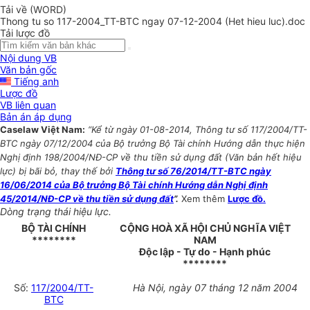
Tải về (WORD)
Thong tu so 117-2004_TT-BTC ngay 07-12-2004 (Het hieu luc).doc
Tải lược đồ
Nội dung VB
Văn bản gốc
Tiếng anh
Lược đồ
VB liên quan
Bản án áp dụng
Caselaw Việt Nam:
“Kể từ ngày 01-08-2014, Thông tư số 117/2004/TT-
BTC ngày 07/12/2004 của Bộ trưởng Bộ Tài chính Hướng dẫn thực hiện
Nghị định 198/2004/NĐ-CP về thu tiền sử dụng đất (Văn bản hết hiệu
lực) bị bãi bỏ, thay thế bởi
Thông tư số 76/2014/TT-BTC ngày
16/06/2014 của Bộ trưởng Bộ Tài chính Hướng dẫn Nghị định
45/2014/NĐ-CP về thu tiền sử dụng đất
”.
Xem thêm
Lược đồ.
Dòng trạng thái hiệu lực.
BỘ TÀI CHÍNH
CỘNG HOÀ XÃ HỘI CHỦ NGHĨA VIỆT
********
NAM
Độc lập - Tự do - Hạnh phúc
********
Số:
117/2004/TT-
Hà Nội, ngày 07 tháng 12 năm 2004
BTC