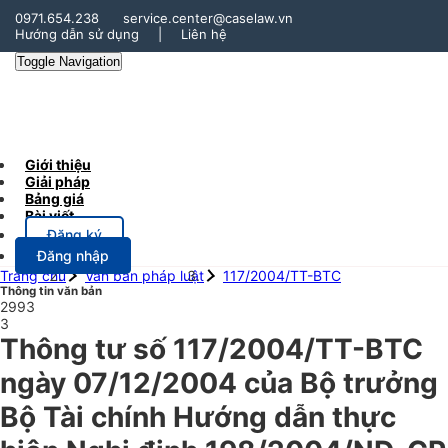
0971.654.238
service.center@caselaw.vn
Hướng dẫn sử dụng
|
Liên hệ
Toggle Navigation
Giới thiệu
Giải pháp
Bảng giá
Bài viết
Đăng ký
Đăng nhập
Trang chủ
Văn bản pháp luật
117/2004/TT-BTC
Thông tin văn bản
2993
3
Thông tư số 117/2004/TT-BTC
ngày 07/12/2004 của Bộ trưởng
Bộ Tài chính Hướng dẫn thực