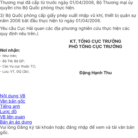
Thương mại đã cấp từ trước ngày 01/04/2006, Bộ Thương mại ủy
quyền cho Bộ Quốc phòng thực hiện.
3/ Bộ Quốc phòng cấp giấy phép xuất nhập vũ khí, thiết bị quân sự
năm 2006 bắt đầu thực hiện từ ngày 01/04/2006.
Yêu cầu Cục Hải quan các địa phương nghiên cứu thực hiện các
quy định nêu trên./.
KT. TỔNG CỤC TRƯỞNG
PHÓ TỔNG CỤC TRƯỞNG
Nơi nhận:
- Như trên;
- Bộ TM, Bộ QP;
- Các Vụ cục thuộc TC;
- Lưu: VT, GQ (2b).
Đặng Hạnh Thu
Nội dung VB
Văn bản gốc
Tiếng anh
Lược đồ
VB liên quan
Bản án áp dụng
Vui lòng
Đăng ký
tài khoản hoặc
đăng nhập
để xem và tải văn bản
gốc.