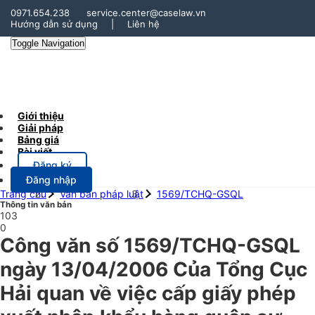
0971.654.238
service.center@caselaw.vn
Hướng dẫn sử dụng
|
Liên hệ
Toggle Navigation
Giới thiệu
Giải pháp
Bảng giá
Bài viết
Đăng ký
Đăng nhập
Trang chủ
Văn bản pháp luật
1569/TCHQ-GSQL
Thông tin văn bản
103
0
Công văn số 1569/TCHQ-GSQL
ngày 13/04/2006 Của Tổng Cục
Hải quan về việc cấp giấy phép