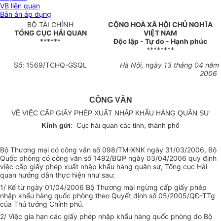
VB liên quan
Bản án áp dụng
BỘ TÀI CHÍNH
CỘNG HOÀ XÃ HỘI CHỦ NGHĨA
TỔNG CỤC HẢI QUAN
VIỆT NAM
******
Độc lập - Tự do - Hạnh phúc
********
Số: 1569/TCHQ-GSQL
Hà Nội, ngày 13 tháng 04 năm
2006
CÔNG VĂN
VỀ VIỆC CẤP GIẤY PHÉP XUẤT NHẬP KHẨU HÀNG QUÂN SỰ
Kính gửi
: Cục hải quan các tỉnh, thành phố
Bộ Thương mại có công văn số 098/TM-XNK ngày 31/03/2006, Bộ
Quốc phòng có công văn số 1492/BQP ngày 03/04/2006 quy định
việc cấp giấy phép xuất nhập khẩu hàng quân sự, Tổng cục Hải
quan hướng dẫn thực hiện như sau:
1/ Kể từ ngày 01/04/2006 Bộ Thương mại ngừng cấp giấy phép
nhập khẩu hàng quốc phòng theo Quyết định số 05/2005/QĐ-TTg
của Thủ tướng Chính phủ.
2/ Việc gia hạn các giấy phép nhập khẩu hàng quốc phòng do Bộ