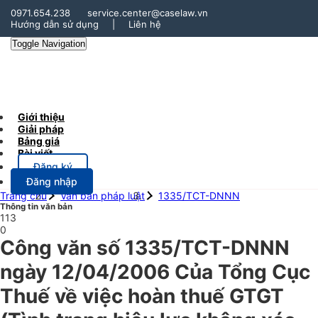
0971.654.238
service.center@caselaw.vn
Hướng dẫn sử dụng
|
Liên hệ
Toggle Navigation
Giới thiệu
Giải pháp
Bảng giá
Bài viết
Đăng ký
Đăng nhập
Trang chủ
Văn bản pháp luật
1335/TCT-DNNN
Thông tin văn bản
113
0
Công văn số 1335/TCT-DNNN
ngày 12/04/2006 Của Tổng Cục
Thuế về việc hoàn thuế GTGT