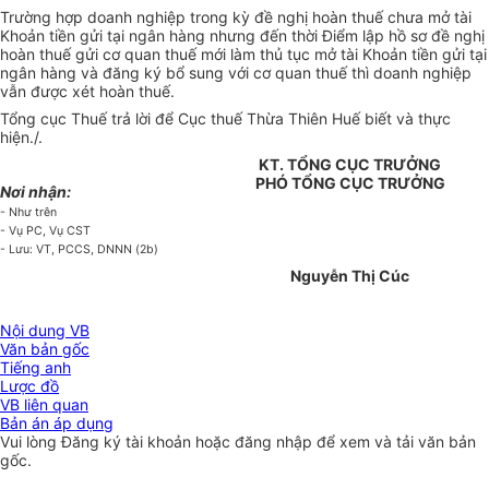
Trường hợp doanh nghiệp trong kỳ đề nghị hoàn thuế chưa mở tài
Khoản tiền gửi tại ngân hàng nhưng đến thời Điểm lập hồ sơ đề nghị
hoàn thuế gửi cơ quan thuế mới làm thủ tục mở tài Khoản tiền gửi tại
ngân hàng và đăng ký bổ sung với cơ quan thuế thì doanh nghiệp
vẫn được xét hoàn thuế.
Tổng cục Thuế trả lời để Cục thuế Thừa Thiên Huế biết và thực
hiện./.
KT. TỔNG CỤC TRƯỞNG
PHÓ TỔNG CỤC TRƯỞNG
Nơi nhận:
- Như trên
- Vụ PC, Vụ CST
- Lưu: VT, PCCS, DNNN (2b)
Nguyễn Thị Cúc
Nội dung VB
Văn bản gốc
Tiếng anh
Lược đồ
VB liên quan
Bản án áp dụng
Vui lòng
Đăng ký
tài khoản hoặc
đăng nhập
để xem và tải văn bản
gốc.