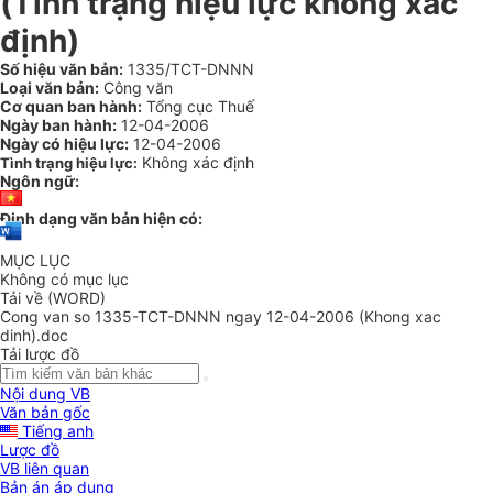
(Tình trạng hiệu lực không xác
định)
Số hiệu văn bản:
1335/TCT-DNNN
Loại văn bản:
Công văn
Cơ quan ban hành:
Tổng cục Thuế
Ngày ban hành:
12-04-2006
Ngày có hiệu lực:
12-04-2006
Không xác định
Tình trạng hiệu lực:
Ngôn ngữ:
Định dạng văn bản hiện có:
MỤC LỤC
Không có mục lục
Tải về (WORD)
Cong van so 1335-TCT-DNNN ngay 12-04-2006 (Khong xac
dinh).doc
Tải lược đồ
Nội dung VB
Văn bản gốc
Tiếng anh
Lược đồ
VB liên quan
Bản án áp dụng