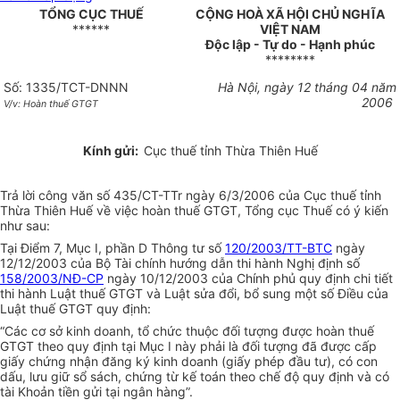
TỔNG CỤC THUẾ
CỘNG HOÀ XÃ HỘI CHỦ NGHĨA
******
VIỆT NAM
Độc lập - Tự do - Hạnh phúc
********
Số: 1335/TCT-DNNN
Hà Nội, ngày 12 tháng 04 năm
2006
V/v: Hoàn thuế GTGT
Kính gửi:
Cục thuế tỉnh Thừa Thiên Huế
Trả lời công văn số 435/CT-TTr ngày 6/3/2006 của Cục thuế tỉnh
Thừa Thiên Huế về việc hoàn thuế GTGT, Tổng cục Thuế có ý kiến
như sau:
Tại Điểm 7, Mục I, phần D Thông tư số
120/2003/TT-BTC
ngày
12/12/2003 của Bộ Tài chính hướng dẫn thi hành Nghị định số
158/2003/NĐ-CP
ngày 10/12/2003 của Chính phủ quy định chi tiết
thi hành Luật thuế GTGT và Luật sửa đổi, bổ sung một số Điều của
Luật thuế GTGT quy định:
“Các cơ sở kinh doanh, tổ chức thuộc đối tượng được hoàn thuế
GTGT theo quy định tại Mục I này phải là đối tượng đã được cấp
giấy chứng nhận đăng ký kinh doanh (giấy phép đầu tư), có con
dấu, lưu giữ sổ sách, chứng từ kế toán theo chế độ quy định và có
tài Khoản tiền gửi tại ngân hàng”.