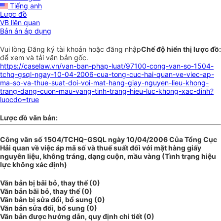
Tiếng anh
Lược đồ
VB liên quan
Bản án áp dụng
Vui lòng
Đăng ký
tài khoản hoặc
đăng nhập
Chế độ hiển thị lược đồ:
để xem và tải văn bản gốc.
https://caselaw.vn/van-ban-phap-luat/97100-cong-van-so-1504-
tchq-gsql-ngay-10-04-2006-cua-tong-cuc-hai-quan-ve-viec-ap-
ma-so-va-thue-suat-doi-voi-mat-hang-giay-nguyen-lieu-khong-
trang-dang-cuon-mau-vang-tinh-trang-hieu-luc-khong-xac-dinh?
luocdo=true
Lược đồ văn bản:
Công văn số 1504/TCHQ-GSQL ngày 10/04/2006 Của Tổng Cục
Hải quan về việc áp mã số và thuế suất đối với mặt hàng giấy
nguyên liệu, không tráng, dạng cuộn, mầu vàng (Tình trạng hiệu
lực không xác định)
Văn bản bị bãi bỏ, thay thế (0)
Văn bản bãi bỏ, thay thế (0)
Văn bản bị sửa đổi, bổ sung (0)
Văn bản sửa đổi, bổ sung (0)
Văn bản được hướng dẫn, quy định chi tiết (0)