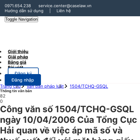
0971.654.238
service.center@caselaw.vn
Hướng dẫn sử dụng
|
Liên hệ
Toggle Navigation
Giới thiệu
Giải pháp
Bảng giá
Bài viết
Đăng ký
Đăng nhập
Trang chủ
Văn bản pháp luật
1504/TCHQ-GSQL
Thông tin văn bản
82
0
Công văn số 1504/TCHQ-GSQL
ngày 10/04/2006 Của Tổng Cục
Hải quan về việc áp mã số và