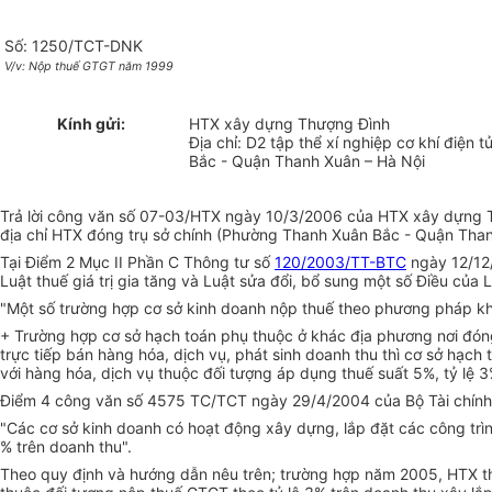
Số: 1250/TCT-DNK
V/v: Nộp thuế GTGT năm 1999
Kính gửi:
HTX xây dựng Thượng Đình
Địa chỉ: D2 tập thể xí nghiệp cơ khí điện
Bắc - Quận Thanh Xuân – Hà Nội
Trả lời công văn số 07-03/HTX ngày 10/3/2006 của HTX xây dựng T
địa chỉ HTX đóng trụ sở chính (Phường Thanh Xuân Bắc - Quận Than
Tại Điểm 2 Mục II Phần C Thông tư số
120/2003/TT-BTC
ngày 12/12/
Luật thuế giá trị gia tăng và Luật sửa đổi, bổ sung một số Điều của L
"Một số trường hợp cơ sở kinh doanh nộp thuế theo phương pháp khấ
+ Trường hợp cơ sở hạch toán phụ thuộc ở khác địa phương nơi đóng
trực tiếp bán hàng hóa, dịch vụ, phát sinh doanh thu thì cơ sở hạch
với hàng hóa, dịch vụ thuộc đối tượng áp dụng thuế suất 5%, tỷ lệ 3
Điểm 4 công văn số 4575 TC/TCT ngày 29/4/2004 của Bộ Tài chín
"Các cơ sở kinh doanh có hoạt động xây dựng, lắp đặt các công trì
% trên doanh thu".
Theo quy định và hướng dẫn nêu trên; trường hợp năm 2005, HTX th