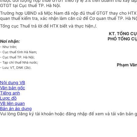
thuộc đối tượng nộp thuế GTGT theo tỷ lệ 3% trên doanh thu xây lắ
GTGT tại Cục thuế TP. Hà Nội.
Trường hợp UBND xã Mộc Nam đã nộp đủ thuế GTGT thay cho HTX thì
quan thuế kiểm tra, xác nhận làm căn cứ để Cơ quan thuế TP. Hà Nội
Tổng cục Thuế trả lời để HTX biết và thực hiện./.
KT. TỔNG C
PHÓ TỔNG C
Nơi nhận:
- Như trên;
- Cục thuế tỉnh Hà Nam;
- Cục thuế TP. Hà Nội;
- Tạp chí thuế Nhà nước;
Phạm Văn
- Lưu: VT, DNK (2b).
Nội dung VB
Văn bản gốc
Tiếng anh
Lược đồ
VB liên quan
Bản án áp dụng
Vui lòng
Đăng ký
tài khoản hoặc
đăng nhập
để xem và tải văn bản 