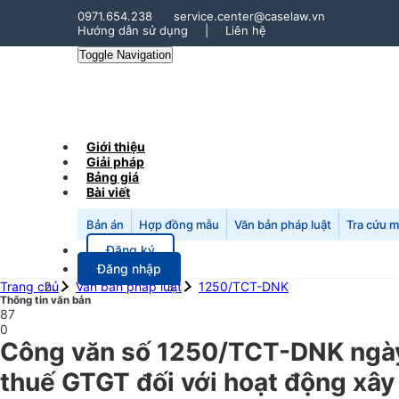
0971.654.238
service.center@caselaw.vn
Hướng dẫn sử dụng
|
Liên hệ
Toggle Navigation
Giới thiệu
Giải pháp
Bảng giá
Bài viết
Bản án
Hợp đồng mẫu
Văn bản pháp luật
Tra cứu 
Đăng ký
Đăng nhập
Trang chủ
Văn bản pháp luật
1250/TCT-DNK
Thông tin văn bản
87
0
Công văn số 1250/TCT-DNK ngày
thuế GTGT đối với hoạt động xây