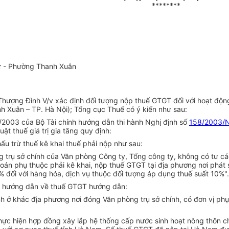
********
 tử - Phường Thanh Xuân
hượng Đình V/v xác định đối tượng nộp thuế GTGT đối với hoạt độn
h Xuân – TP. Hà Nội); Tổng cục Thuế có ý kiến như sau:
2003 của Bộ Tài chính hướng dẫn thi hành Nghị định số
158/2003/
uật thuế giá trị gia tăng quy định:
u trừ thuế kê khai thuế phải nộp như sau:
 trụ sở chính của Văn phòng Công ty, Tổng công ty, không có tư cá
 toán phụ thuộc phải kê khai, nộp thuế GTGT tại địa phương nơi phát
% đối với hàng hóa, dịch vụ thuộc đối tượng áp dụng thuế suất 10%".
h hướng dẫn về thuế GTGT hướng dẫn:
nh ở khác địa phương nơi đóng Văn phòng trụ sở chính, có đơn vị ph
ực hiện hợp đồng xây lắp hệ thống cấp nước sinh hoạt nông thôn c