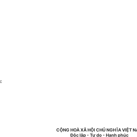
c
CỘNG HOÀ XÃ HỘI CHỦ NGHĨA VIỆT 
Độc lập - Tự do - Hạnh phúc