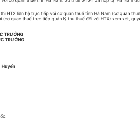
p với cơ quan thuế tỉnh Hà Nam. Số thuế GTGT đã nộp tại Hà Nam đượ
 HTX liên hệ trực tiếp với cơ quan thuế tỉnh Hà Nam (cơ quan thu
 (cơ quan thuế trực tiếp quản lý thu thuế đối với HTX) xem xét, qu
ỤC TRƯỞNG
ỤC TRƯỞNG
 Huyến
gốc.