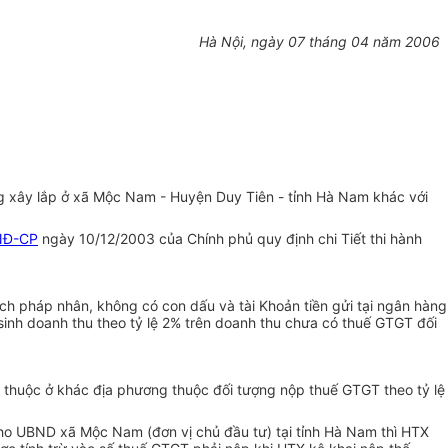
Hà Nội, ngày 07 tháng 04 năm 2006
g xây lắp ở xã Mộc Nam - Huyện Duy Tiên - tỉnh Hà Nam khác với
NĐ-CP
ngày 10/12/2003 của Chính phủ quy định chi Tiết thi hành
ch pháp nhân, không có con dấu và tài Khoản tiền gửi tại ngân hàng
 sinh doanh thu theo tỷ lệ 2% trên doanh thu chưa có thuế GTGT đối
ụ thuộc ở khác địa phương thuộc đối tượng nộp thuế GTGT theo tỷ lệ
ho UBND xã Mộc Nam (đơn vị chủ đầu tư) tại tỉnh Hà Nam thì HTX