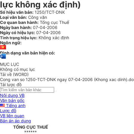
lực không xác định)
Số hiệu văn bản:
1250/TCT-DNK
Loại văn bản:
Công văn
Cơ quan ban hành:
Tổng cục Thuế
Ngày ban hành:
07-04-2006
Ngày có hiệu lực:
07-04-2006
Không xác định
Tình trạng hiệu lực:
Ngôn ngữ:
Định dạng văn bản hiện có:
MỤC LỤC
Không có mục lục
Tải về (WORD)
Cong van so 1250-TCT-DNK ngay 07-04-2006 (Khong xac dinh).do
Tải lược đồ
Nội dung VB
Văn bản gốc
Tiếng anh
Lược đồ
VB liên quan
Bản án áp dụng
TỔNG CỤC THUẾ
******