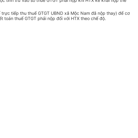
c tính trừ vào số thuế GTGT phải nộp khi HTX kê khai nộp thế
ế trực tiếp thu thuế GTGT UBND xã Mộc Nam đã nộp thay) để cơ
yết toán thuế GTGT phải nộp đối với HTX theo chế độ.