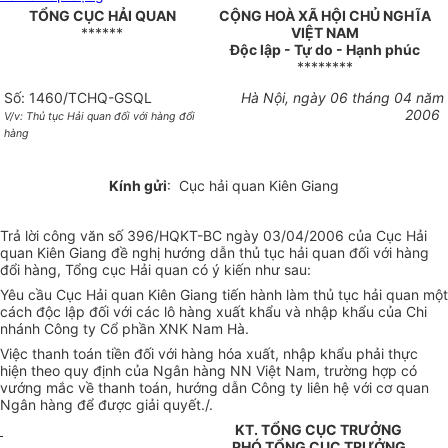
TỔNG CỤC HẢI QUAN
CỘNG HOÀ XÃ HỘI CHỦ NGHĨA
******
VIỆT NAM
Độc lập - Tự do - Hạnh phúc
********
Số: 1460/TCHQ-GSQL
Hà Nội, ngày 06 tháng 04 năm
2006
V/v: Thủ tục Hải quan đối với hàng đổi
hàng
Kính gửi
: Cục hải quan Kiên Giang
Trả lời công văn số 396/HQKT-BC ngày 03/04/2006 của Cục Hải
quan Kiên Giang đề nghị hướng dẫn thủ tục hải quan đối với hàng
đổi hàng, Tổng cục Hải quan có ý kiến như sau:
Yêu cầu Cục Hải quan Kiên Giang tiến hành làm thủ tục hải quan một
cách độc lập đối với các lô hàng xuất khẩu và nhập khẩu của Chi
nhánh Công ty Cổ phần XNK Nam Hà.
Việc thanh toán tiền đối với hàng hóa xuất, nhập khẩu phải thực
hiện theo quy định của Ngân hàng NN Việt Nam, trường hợp có
vướng mắc về thanh toán, hướng dẫn Công ty liên hệ với cơ quan
Ngân hàng để được giải quyết./.
KT. TỔNG CỤC TRƯỞNG
PHÓ TỔNG CỤC TRƯỞNG