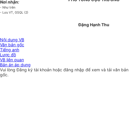
Nơi nhận:
- Như trên
- Lưu VT, GSQL (2)
Đặng Hạnh Thu
Nội dung VB
Văn bản gốc
Tiếng anh
Lược đồ
VB liên quan
Bản án áp dụng
Vui lòng
Đăng ký
tài khoản hoặc
đăng nhập
để xem và tải văn bản
gốc.