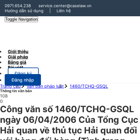
0971.654.238
service.center@caselaw.vn
Hướng dẫn sử dụng
|
Liên hệ
Toggle Navigation
Giới thiệu
Giải pháp
Bảng giá
Bài viết
Đăng ký
Đăng nhập
Trang chủ
Văn bản pháp luật
1460/TCHQ-GSQL
Thông tin văn bản
108
0
Công văn số 1460/TCHQ-GSQL
ngày 06/04/2006 Của Tổng Cục
Hải quan về thủ tục Hải quan đối