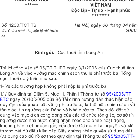
******
VIỆT NAM
Độc lập - Tự do - Hạnh phúc
********
Số: 1230/TCT-TS
Hà Nội, ngày 06 tháng 04 năm
2006
V/v: Chính sách thu, nộp lệ phí trước
bạ
Kính gửi:
: Cục thuế tỉnh Long An
Trả lời công văn số 05/CT-THDT ngày 3/1/2006 của Cục thuế tỉnh
Long An về việc vướng mắc chính sách thu lệ phí trước bạ, Tổng
cục Thuế có ý kiến như sau:
1- Về các trường hợp không phải nộp lệ phí trước bạ:
1.1/ Quy định tại Điểm 5, Mục III, Phần I Thông tư số
95/2005/TT-
BTC
ngày 26/10/2005 của Bộ Tài chính hướng dẫn thực hiện các
quy định của pháp luật về lệ phí trước bạ là thể hiện chính sách về
tôn giáo, tín ngưỡng của Đảng và Nhà nước ta. Theo đó, đất sử
dụng vào mục đích cộng đồng của các tổ chức tôn giáo, cơ sở tín
ngưỡng được nhà nước công nhận hoặc cho phép hoạt động,
không phân biệt nguồn gốc, nếu được Cơ quan Tài nguyên và Môi
trường xét đủ điều kiện cấp Giấy chứng nhận quyền sử dụng đất
(và cung cấp đủ hồ sơ theo quy định tại Thông tư số
95/2005/TT-