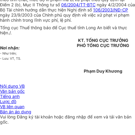
Điểm 2 (b), Mục II Thông tư số
06/2004/TT-BTC
ngày 4/2/2004 của
Bộ Tài chính hướng dẫn thực hiện Nghị định số
106/2003/NĐ-CP
ngày 23/9/2003 của Chính phủ quy định về việc xử phạt vi phạm
hành chính trong lĩnh vực phí, lệ phí.
Tổng cục Thuế thông báo để Cục thuế tỉnh Long An biết và thực
hiện./.
KT. TỔNG CỤC TRƯỞNG
PHÓ TỔNG CỤC TRƯỞNG
Nơi nhận:
- Như trên;
- Lưu: VT, TS.
Phạm Duy Khương
Nội dung VB
Văn bản gốc
Tiếng anh
Lược đồ
VB liên quan
Bản án áp dụng
Vui lòng
Đăng ký
tài khoản hoặc
đăng nhập
để xem và tải văn bản
gốc.