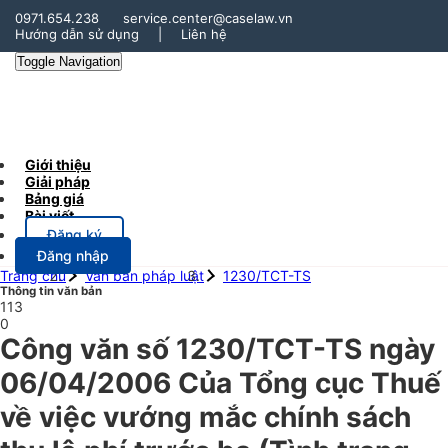
0971.654.238
service.center@caselaw.vn
Hướng dẫn sử dụng
|
Liên hệ
Toggle Navigation
Giới thiệu
Giải pháp
Bảng giá
Bài viết
Đăng ký
Đăng nhập
Trang chủ
Văn bản pháp luật
1230/TCT-TS
Thông tin văn bản
113
0
Công văn số 1230/TCT-TS ngày
06/04/2006 Của Tổng cục Thuế
về việc vướng mắc chính sách