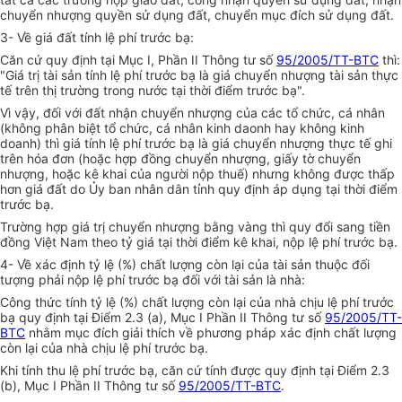
chuyển nhượng quyền sử dụng đất, chuyển mục đích sử dụng đất.
3- Về giá đất tính lệ phí trước bạ:
Căn cứ quy định tại Mục I, Phần II Thông tư số
95/2005/TT-BTC
thì:
"Giá trị tài sản tính lệ phí trước bạ là giá chuyển nhượng tài sản thực
tế trên thị trường trong nước tại thời điểm trước bạ".
Vì vậy, đối với đất nhận chuyển nhượng của các tổ chức, cá nhân
(không phân biệt tổ chức, cá nhân kinh daonh hay không kinh
doanh) thì giá tính lệ phí trước bạ là giá chuyển nhượng thực tế ghi
trên hóa đơn (hoặc hợp đồng chuyển nhượng, giấy tờ chuyển
nhượng, hoặc kê khai của người nộp thuế) nhưng không được thấp
hơn giá đất do Ủy ban nhân dân tỉnh quy định áp dụng tại thời điểm
trước bạ.
Trường hợp giá trị chuyển nhượng bằng vàng thì quy đổi sang tiền
đồng Việt Nam theo tỷ giá tại thời điểm kê khai, nộp lệ phí trước bạ.
4- Về xác định tỷ lệ (%) chất lượng còn lại của tài sản thuộc đối
tượng phải nộp lệ phí trước bạ đối với tài sản là nhà:
Công thức tính tỷ lệ (%) chất lượng còn lại của nhà chịu lệ phí trước
bạ quy định tại Điểm 2.3 (a), Mục I Phần II Thông tư số
95/2005/TT-
BTC
nhằm mục đích giải thích về phương pháp xác định chất lượng
còn lại của nhà chịu lệ phí trước bạ.
Khi tính thu lệ phí trước bạ, căn cứ tính được quy định tại Điểm 2.3
(b), Mục I Phần II Thông tư số
95/2005/TT-BTC
.