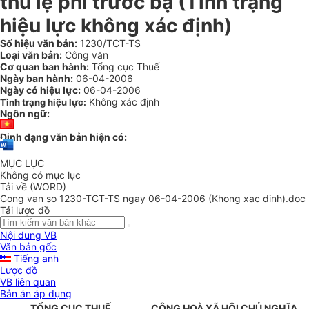
thu lệ phí trước bạ (Tình trạng
hiệu lực không xác định)
Số hiệu văn bản:
1230/TCT-TS
Loại văn bản:
Công văn
Cơ quan ban hành:
Tổng cục Thuế
Ngày ban hành:
06-04-2006
Ngày có hiệu lực:
06-04-2006
Không xác định
Tình trạng hiệu lực:
Ngôn ngữ:
Định dạng văn bản hiện có:
MỤC LỤC
Không có mục lục
Tải về (WORD)
Cong van so 1230-TCT-TS ngay 06-04-2006 (Khong xac dinh).doc
Tải lược đồ
Nội dung VB
Văn bản gốc
Tiếng anh
Lược đồ
VB liên quan
Bản án áp dụng
TỔNG CỤC THUẾ
CỘNG HOÀ XÃ HỘI CHỦ NGHĨA