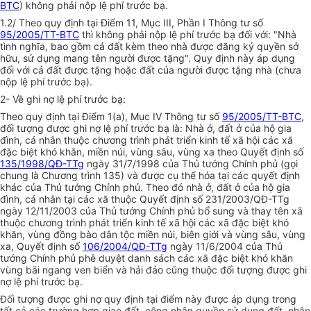
BTC
) không phải nộp lệ phí trước bạ.
1.2/ Theo quy định tại Điểm 11, Mục III, Phần I Thông tư số
95/2005/TT-BTC
thì không phải nộp lệ phí trước bạ đối với: "Nhà
tình nghĩa, bao gồm cả đất kèm theo nhà được đăng ký quyền sở
hữu, sử dụng mang tên người được tặng". Quy định này áp dụng
đối với cả đất được tặng hoặc đất của người được tặng nhà (chưa
nộp lệ phí trước bạ).
2- Về ghi nợ lệ phí trước bạ:
Theo quy định tại Điểm 1(a), Mục IV Thông tư số
95/2005/TT-BTC
,
đối tượng được ghi nợ lệ phí trước bạ là: Nhà ở, đất ở của hộ gia
đình, cá nhân thuộc chương trình phát triển kinh tế xã hội các xã
đặc biệt khó khăn, miền núi, vùng sâu, vùng xa theo Quyết định số
135/1998/QĐ-TTg
ngày 31/7/1998 của Thủ tướng Chính phủ (gọi
chung là Chương trình 135) và được cụ thể hóa tại các quyết định
khác của Thủ tướng Chính phủ. Theo đó nhà ở, đất ở của hộ gia
đình, cá nhân tại các xã thuộc Quyết định số 231/2003/QĐ-TTg
ngày 12/11/2003 của Thủ tướng Chính phủ bổ sung và thay tên xã
thuộc chương trình phát triển kinh tế xã hội các xã đặc biệt khó
khăn, vùng đồng bào dân tộc miền núi, biên giới và vùng sâu, vùng
xa, Quyết định số
106/2004/QĐ-TTg
ngày 11/6/2004 của Thủ
tướng Chính phủ phê duyệt danh sách các xã đặc biệt khó khăn
vùng bãi ngang ven biển và hải đảo cũng thuộc đối tượng được ghi
nợ lệ phí trước bạ.
Đối tượng được ghi nợ quy định tại điểm này được áp dụng trong
tất cả các trường hợp giao đất, công nhận quyền sử dụng đất, nhận