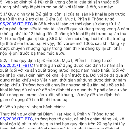
5- Về xác định tỷ lệ (%) chất lượng còn lại của tài sản thuộc đối
tượng phải nộp lệ phí trước bạ đối với tài sản là ôtô, xe máy:
5.1/ Quy định tỷ lệ (%) giá trị còn lại của tài sản kê khai lệ phí trước
bạ từ lần thứ 2 trở đi tại Điểm 3.6, Mục I, Phần II Thông tư số
95/2005/TT-BTC
là 85% cho tài sản có thời gian sử dụng từ 1-3
năm phải được hiểu là các tài sản đã qua sử dụng trong vòng 3 năm
(không phải từ 12 tháng đến 3 năm); kê khai lệ phí trước bạ lần thứ
2 thì xác định giá trị bằng 85% tài sản mới cùng laọi trên thị trường
tại thời điểm trước bạ. Vì vậy, đối với xe mới 100% sau khi đăng ký
được chuyển nhượng ngay trong năm thì khi đăng ký lại chỉ phải
nộp lệ phí trước bạ theo mức 85%.
5.2/ Theo quy định tại Điểm 3.6, Mục I, Phần II Thông tư số
95/2005/TT-BTC
thì thời gian sử dụng được xác định từ năm sản
xuất (đối với xe sản xuất trong nước) hoặc năm nhập khẩu (đối với
xe nhập khẩu) đến năm kê khai lệ phí trước bạ. Đối với xe đã qua sử
dụng nhập khẩu vào Việt Nam, thời gian sử dụng được tính từ năm
nhập khẩu. Trường hợp đã chuyển nhượng nhiều lần, nếu hồ sơ kê
khai không đủ căn cứ để xác định thì cơ quan thuế phải căn cứ vào
kiểu dáng xe, nước sản xuất, số khung, số máy để xác định thời
gian sử dụng để tính lệ phí trước bạ.
6- Về xử phạt vi phạm hành chính:
Thực hiện quy định tại Điểm 1 (a) Mục II, Phần V Thông tư số
95/2005/TT-BTC
, trường hợp tổ chức, cá nhân chậm đăng ký, kê
khai nộp lệ phí trước bạ quá thời hạn quy định trên 20 ngày thì tùy
theo tính chất, mức độ vi phạm mà bị xử phạt theo quy định tại