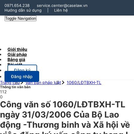
0971.654.238
service.center@caselaw.vn
Hướng dẫn sử dụng
|
Liên hệ
Toggle Navigation
Giới thiệu
Giải pháp
Bảng giá
Bài viết
Đăng ký
Đăng nhập
Trang chủ
Văn bản pháp luật
1060/LĐTBXH-TL
Thông tin văn bản
112
0
Công văn số 1060/LĐTBXH-TL
ngày 31/03/2006 Của Bộ Lao
động -Thương binh và Xã hội về