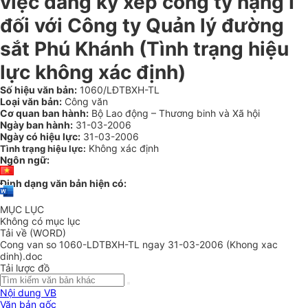
việc đăng ký xếp công ty hạng I
đối với Công ty Quản lý đường
sắt Phú Khánh (Tình trạng hiệu
lực không xác định)
Số hiệu văn bản:
1060/LĐTBXH-TL
Loại văn bản:
Công văn
Cơ quan ban hành:
Bộ Lao động – Thương binh và Xã hội
Ngày ban hành:
31-03-2006
Ngày có hiệu lực:
31-03-2006
Không xác định
Tình trạng hiệu lực:
Ngôn ngữ:
Định dạng văn bản hiện có:
MỤC LỤC
Không có mục lục
Tải về (WORD)
Cong van so 1060-LDTBXH-TL ngay 31-03-2006 (Khong xac
dinh).doc
Tải lược đồ
Nội dung VB
Văn bản gốc