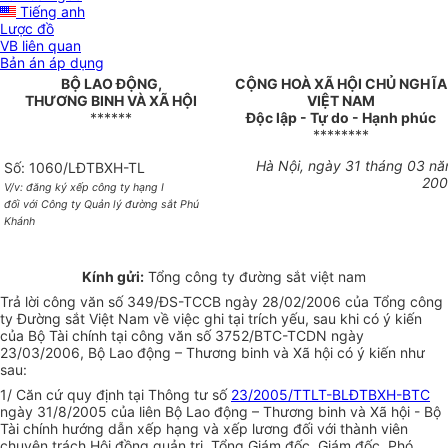
Tiếng anh
Lược đồ
VB liên quan
Bản án áp dụng
BỘ LAO ĐỘNG,
CỘNG HOÀ XÃ HỘI CHỦ NGHĨA
THƯƠNG BINH VÀ XÃ HỘI
VIỆT NAM
******
Độc lập - Tự do - Hạnh phúc
********
Hà Nội, ngày 31 tháng 03 n
Số: 1060/LĐTBXH-TL
20
V/v: đăng ký xếp công ty hạng I
đối với Công ty Quản lý đường sắt Phú
Khánh
Kính gửi:
Tổng công ty đường sắt việt nam
Trả lời công văn số 349/ĐS-TCCB ngày 28/02/2006 của Tổng công
ty Đường sắt Việt Nam về việc ghi tại trích yếu, sau khi có ý kiến
của Bộ Tài chính tại công văn số 3752/BTC-TCDN ngày
23/03/2006, Bộ Lao động – Thương binh và Xã hội có ý kiến như
sau:
1/ Căn cứ quy định tại Thông tư số
23/2005/TTLT-BLĐTBXH-BTC
ngày 31/8/2005 của liên Bộ Lao động – Thương binh và Xã hội - Bộ
Tài chính hướng dẫn xếp hạng và xếp lương đối với thành viên
chuyên trách Hội đồng quản trị, Tổng Giám đốc, Giám đốc, Phó