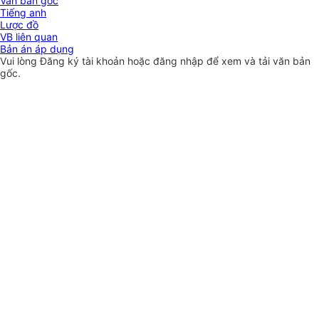
Văn bản gốc
Tiếng anh
Lược đồ
VB liên quan
Bản án áp dụng
Vui lòng
Đăng ký
tài khoản hoặc
đăng nhập
để xem và tải văn bản
gốc.