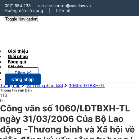
0971.654.238
service.center@caselaw.vn
Hướng dẫn sử dụng
|
Liên hệ
Toggle Navigation
Giới thiệu
Giải pháp
Bảng giá
Bài viết
Đăng ký
Đăng nhập
Trang chủ
Văn bản pháp luật
1060/LĐTBXH-TL
Thông tin văn bản
113
0
Công văn số 1060/LĐTBXH-TL
ngày 31/03/2006 Của Bộ Lao
động -Thương binh và Xã hội về