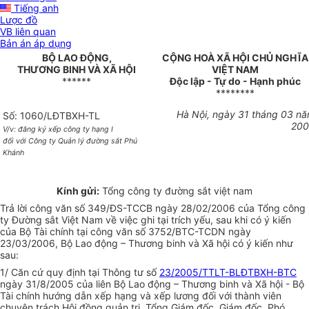
Tiếng anh
Lược đồ
VB liên quan
Bản án áp dụng
BỘ LAO ĐỘNG,
CỘNG HOÀ XÃ HỘI CHỦ NGHĨA
THƯƠNG BINH VÀ XÃ HỘI
VIỆT NAM
******
Độc lập - Tự do - Hạnh phúc
********
Hà Nội, ngày 31 tháng 03 n
Số: 1060/LĐTBXH-TL
20
V/v: đăng ký xếp công ty hạng I
đối với Công ty Quản lý đường sắt Phú
Khánh
Kính gửi:
Tổng công ty đường sắt việt nam
Trả lời công văn số 349/ĐS-TCCB ngày 28/02/2006 của Tổng công
ty Đường sắt Việt Nam về việc ghi tại trích yếu, sau khi có ý kiến
của Bộ Tài chính tại công văn số 3752/BTC-TCDN ngày
23/03/2006, Bộ Lao động – Thương binh và Xã hội có ý kiến như
sau:
1/ Căn cứ quy định tại Thông tư số
23/2005/TTLT-BLĐTBXH-BTC
ngày 31/8/2005 của liên Bộ Lao động – Thương binh và Xã hội - Bộ
Tài chính hướng dẫn xếp hạng và xếp lương đối với thành viên
chuyên trách Hội đồng quản trị, Tổng Giám đốc, Giám đốc, Phó