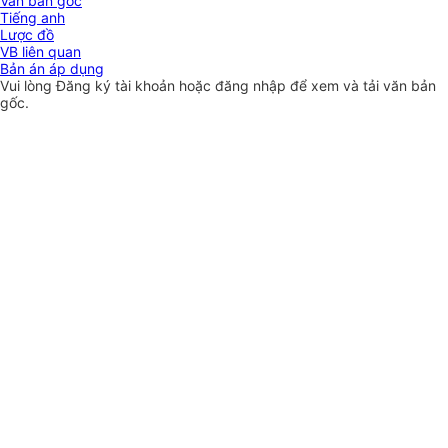
Văn bản gốc
Tiếng anh
Lược đồ
VB liên quan
Bản án áp dụng
Vui lòng
Đăng ký
tài khoản hoặc
đăng nhập
để xem và tải văn bản
gốc.