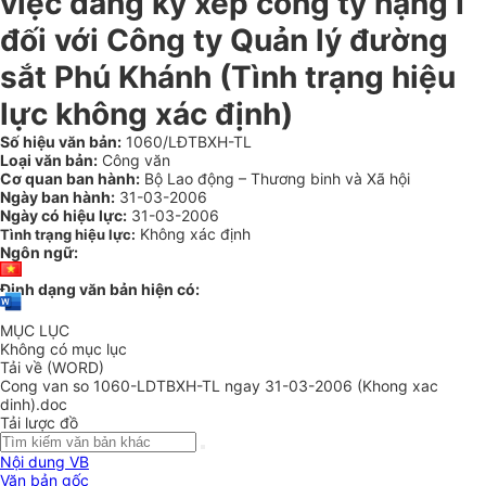
việc đăng ký xếp công ty hạng I
đối với Công ty Quản lý đường
sắt Phú Khánh (Tình trạng hiệu
lực không xác định)
Số hiệu văn bản:
1060/LĐTBXH-TL
Loại văn bản:
Công văn
Cơ quan ban hành:
Bộ Lao động – Thương binh và Xã hội
Ngày ban hành:
31-03-2006
Ngày có hiệu lực:
31-03-2006
Không xác định
Tình trạng hiệu lực:
Ngôn ngữ:
Định dạng văn bản hiện có:
MỤC LỤC
Không có mục lục
Tải về (WORD)
Cong van so 1060-LDTBXH-TL ngay 31-03-2006 (Khong xac
dinh).doc
Tải lược đồ
Nội dung VB
Văn bản gốc