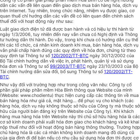
dẫn các vấn đề liên quan đến giao dịch mua bán hàng hóa, dịch vụ
trên Internet. Tuy nhiên, trong chức năng, nhiệm vụ được giao, cơ
quan thuế chỉ hướng dẫn các vấn đề có liên quan đến chính sách
thuế đối với hoạt động này như sau:
Luật giao dịch điện tử đã được ban hành và có hiệu lự thi hành từ
ngày 1/3/2006, tuy nhiên đến nay vẫn chưa có Nghị định và Thông
tư hướng dẫn thi hành. Do vậy, trong khi chưa có hướng dẫn cụ thể
thì các tổ chức, cá nhân kinh doanh khi mua, bán hàng hóa, dịch vụ
vẫn phải chấp hành đúng các quy định về hóa đơn, chứng từ theo
quy định tại Thông tư số
120/2002/TT-BTC
ngày 30/12/2002 của
Bộ Tài chính hướng dẫn về việc in, phát hành, quản lý và sử dụng
hóa đơn và Thông tư số
99/2003/TT-BTC
ngày 23/10/2003 của Bộ
Tài chính hướng dẫn sửa đổi, bổ sung Thông tư số
120/2002/TT-
BTC
.
Như vậy đối với trường hợp như trong công văn nêu: Công ty cổ
phần giải pháp phần mềm Hòa Bình thông qua Website của mình
(Website: www.chodientu) thực hiện cung cấp các thông tin về mua
bán hàng hóa như giá cả, mặt hàng... để phục vụ cho khách (các
hàng hóa, dịch vụ này không thuộc sở hữu của Công ty mà thuộc sở
hữu của người bán đăng ký trên Website của Công ty). Khi khách
hàng mua hàng hóa trên Website này thì chủ sở hữu hàng hóa là các
cơ sở kinh doanh phải xuất hóa đơn giao cho khách hàng và kê khai
nộp thuế như đối với hoạt động bán hàng thông thường. Trường hợp
chủ hàng hóa là các cá nhân không kinh doanh mang đồ dùng cũ
của gia đình đi để bán nếu có nhu cầu sử dụng hóa đơn thì được cơ