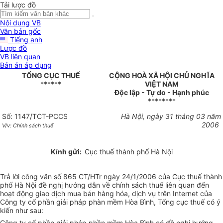
Tải lược đồ
Nội dung VB
Văn bản gốc
Tiếng anh
Lược đồ
VB liên quan
Bản án áp dụng
TỔNG CỤC THUẾ
CỘNG HOÀ XÃ HỘI CHỦ NGHĨA
******
VIỆT NAM
Độc lập - Tự do - Hạnh phúc
********
Số: 1147/TCT-PCCS
Hà Nội, ngày 31 tháng 03 năm
2006
V/v: Chính sách thuế
Kính gửi:
Cục thuế thành phố Hà Nội
Trả lời công văn số 865 CT/HTr ngày 24/1/2006 của Cục thuế thành
phố Hà Nội đề nghị hướng dẫn về chính sách thuế liên quan đến
hoạt động giao dịch mua bán hàng hóa, dịch vụ trên Internet của
Công ty cổ phần giải pháp phàn mềm Hòa Bình, Tổng cục thuế có ý
kiến như sau:
Công ty cổ phần giải pháp phần mềm Hòa Bình có đề nghị hướng