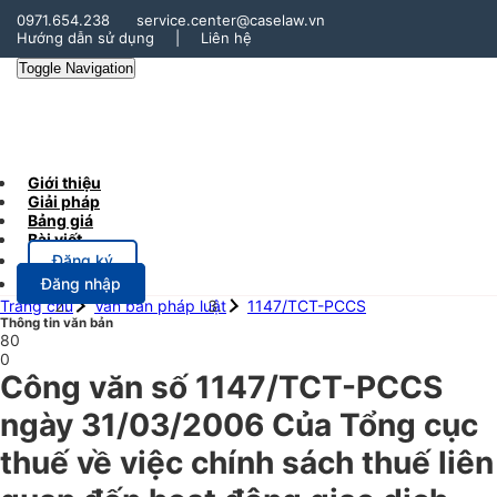
0971.654.238
service.center@caselaw.vn
Hướng dẫn sử dụng
|
Liên hệ
Toggle Navigation
Giới thiệu
Giải pháp
Bảng giá
Bài viết
Đăng ký
Đăng nhập
Trang chủ
Văn bản pháp luật
1147/TCT-PCCS
Thông tin văn bản
80
0
Công văn số 1147/TCT-PCCS
ngày 31/03/2006 Của Tổng cục
thuế về việc chính sách thuế liên