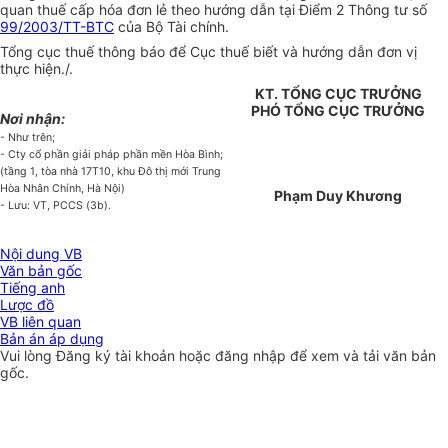
quan thuế cấp hóa đơn lẻ theo hướng dẫn tại Điểm 2 Thông tư số
99/2003/TT-BTC
của Bộ Tài chính.
Tổng cục thuế thông báo để Cục thuế biết và hướng dẫn đơn vị
thực hiện./.
KT. TỔNG CỤC TRƯỞNG
PHÓ TỔNG CỤC TRƯỞNG
Nơi nhận:
- Như trên;
- Cty cổ phần giải pháp phần mền Hòa Bình;
(tầng 1, tòa nhà 17T10, khu Đô thị mới Trung
Hòa Nhân Chính, Hà Nội)
Phạm Duy Khương
- Lưu: VT, PCCS (3b).
Nội dung VB
Văn bản gốc
Tiếng anh
Lược đồ
VB liên quan
Bản án áp dụng
Vui lòng
Đăng ký
tài khoản hoặc
đăng nhập
để xem và tải văn bản
gốc.