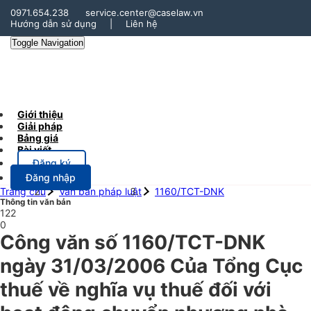
0971.654.238
service.center@caselaw.vn
Hướng dẫn sử dụng
|
Liên hệ
Toggle Navigation
Giới thiệu
Giải pháp
Bảng giá
Bài viết
Đăng ký
Đăng nhập
Trang chủ
Văn bản pháp luật
1160/TCT-DNK
Thông tin văn bản
122
0
Công văn số 1160/TCT-DNK
ngày 31/03/2006 Của Tổng Cục
thuế về nghĩa vụ thuế đối với