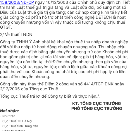
158/2003/NĐ-CP
ngày 10/12/2003 của Chính phủ quy định chi Tiết
thi hành Luật thuế giá trị gia tăng và Luật sửa đổi, bổ sung một số
Điều của Luật thuế giá trị gia tăng; căn cứ hợp đồng kinh tế ký kết
giữa công ty cổ phần hỗ trợ phát triển công nghệ DETECH là hoạt
động chuyển nhượng vốn vì vậy thuộc đối tượng không chịu thuế
GTGT.
2/ Về thuế TNDN:
Công ty TNHH Ý Anh phải kê khai nộp thuế thu nhập doanh nghiệp
đối với thu nhập từ hoạt động chuyển nhượng vốn. Thu nhập chịu
thuế được xác định bằng giá chuyển nhượng trừ các Khoản chi phí
bao gồm: giá trị còn lại của tài sản cố định; giá trị hàng hóa, vật tư,
nguyên liệu còn tồn tại thời Điểm chuyển nhượng theo giá vốn của
hàng hóa, vật tư, nguyên liệu; chênh lệch giữa các Khoản công nợ
phải thu với các Khoản công nợ phải trả; các chi phí hợp lý có liên
quan đến chuyển nhượng.
Công văn này thay thế Điểm 2 công văn số 4414/TCT-DNK ngày
2/12/2005 của Tổng cục Thuế.
Tổng cục Thuế trả lời để Công ty biết và thực hiện./.
KT. TỔNG CỤC TRƯỞNG
PHÓ TỔNG CỤC TRƯỞNG
Nơi nhận:
- Như trên
- Cục Thuế TP Hà Nội
- Cục Thuế tỉnh Hưng Yên