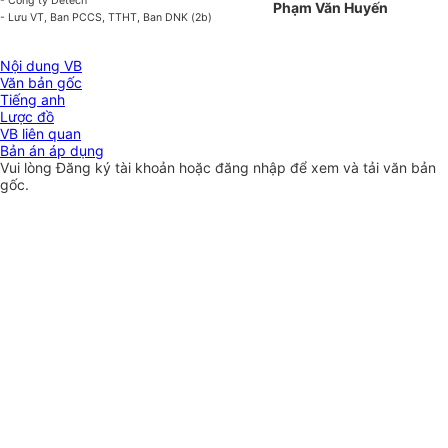
- Công ty Detech
Phạm Văn Huyến
- Lưu VT, Ban PCCS, TTHT, Ban DNK (2b)
Nội dung VB
Văn bản gốc
Tiếng anh
Lược đồ
VB liên quan
Bản án áp dụng
Vui lòng
Đăng ký
tài khoản hoặc
đăng nhập
để xem và tải văn bản
gốc.