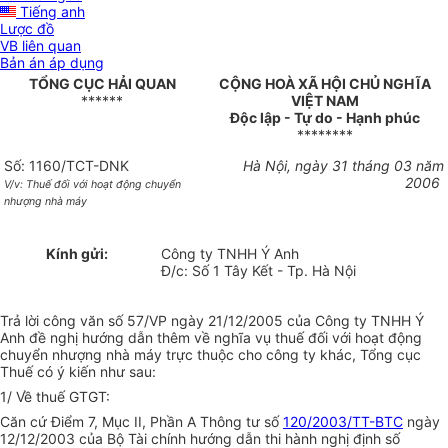
Tiếng anh
Lược đồ
VB liên quan
Bản án áp dụng
TỔNG CỤC HẢI QUAN
CỘNG HOÀ XÃ HỘI CHỦ NGHĨA
******
VIỆT NAM
Độc lập - Tự do - Hạnh phúc
********
Số: 1160/TCT-DNK
Hà Nội, ngày 31 tháng 03 năm
2006
V/v: Thuế đối với hoạt động chuyển
nhượng nhà máy
Kính gửi:
Công ty TNHH Ý Anh
Đ/c: Số 1 Tây Kết - Tp. Hà Nội
Trả lời công văn số 57/VP ngày 21/12/2005 của Công ty TNHH Ý
Anh đề nghị hướng dẫn thêm về nghĩa vụ thuế đối với hoạt động
chuyển nhượng nhà máy trực thuộc cho công ty khác, Tổng cục
Thuế có ý kiến như sau:
1/ Về thuế GTGT:
Căn cứ Điểm 7, Mục II, Phần A Thông tư số
120/2003/TT-BTC
ngày
12/12/2003 của Bộ Tài chính hướng dẫn thi hành nghị định số