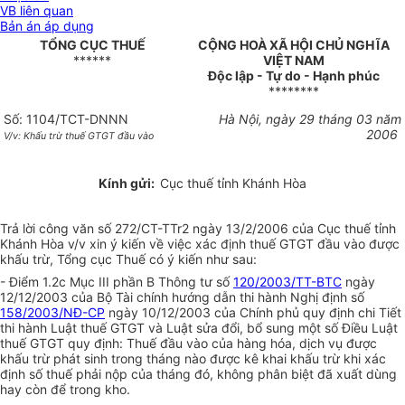
VB liên quan
Bản án áp dụng
TỔNG CỤC THUẾ
CỘNG HOÀ XÃ HỘI CHỦ NGHĨA
******
VIỆT NAM
Độc lập - Tự do - Hạnh phúc
********
Số: 1104/TCT-DNNN
Hà Nội, ngày 29 tháng 03 năm
2006
V/v: Khấu trừ thuế GTGT đầu vào
Kính gửi:
Cục thuế tỉnh Khánh Hòa
Trả lời công văn số 272/CT-TTr2 ngày 13/2/2006 của Cục thuế tỉnh
Khánh Hòa v/v xin ý kiến về việc xác định thuế GTGT đầu vào được
khấu trừ, Tổng cục Thuế có ý kiến như sau:
- Điểm 1.2c Mục III phần B Thông tư số
120/2003/TT-BTC
ngày
12/12/2003 của Bộ Tài chính hướng dẫn thi hành Nghị định số
158/2003/NĐ-CP
ngày 10/12/2003 của Chính phủ quy định chi Tiết
thi hành Luật thuế GTGT và Luật sửa đổi, bổ sung một số Điều Luật
thuế GTGT quy định: Thuế đầu vào của hàng hóa, dịch vụ được
khấu trừ phát sinh trong tháng nào được kê khai khấu trừ khi xác
định số thuế phải nộp của tháng đó, không phân biệt đã xuất dùng
hay còn để trong kho.