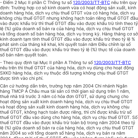
- Điểm 2 Mục II phần C Thông tư số
120/2003/TT-BTC
nêu trên quy
định: Trường hợp cơ sở kinh doanh vừa có hoạt động sản xuất, kinh
doanh hàng hóa, dịch vụ chịu thuế GTGT vừa có hàng hóa, dịch vụ
không chịu thuế GTGT nhưng không hạch toán riêng thuế GTGT đầu
vào được khấu trừ thì thuế GTGT đầu vào được khấu trừ tính theo tỷ
lệ (%) giữa doanh số bán ra của hàng hóa, dịch vụ chịu thuế GTGT
và tổng doanh số bán hàng hóa, dịch vụ trong kỳ. Hàng tháng cơ sở
kinh doanh tạm tính thuế GTGT đầu vào được khấu trừ theo tỷ lệ %
phát sinh của tháng kê khai, khi quyết toán năm Điều chỉnh lại số
thuế GTGT đầu vào được khấu trừ theo tỷ lệ (%) thực tế của doanh
số bán năm quyết toán.
- Theo quy định tại Mục II phần A Thông tư số
120/2003/TT-BTC
nêu trên thì thuế GTGT của hàng hóa, dịch vụ dùng cho hoạt động
SXKD hàng hóa, dịch vụ thuộc đối tượng không chịu thuế GTGT
được tính vào chi phí.
Căn cứ hướng dẫn trên, trường hợp năm 2004 Chi nhánh Ngân
hàng TMCP Á Châu mua tài sản có thời gian sử dụng trên 1 năm,
thuê nhà trả trước 3 năm có hóa đơn GTGT, sử dụng chung cho
hoạt động sản xuất kinh doanh hàng hóa, dịch vụ chịu thuế GTGT
và hoạt động sản xuất kinh doanh hàng hóa, dịch vụ không chịu
thuế GTGT, không hạch toán được riêng, thì chỉ được khấu trừ số
thuế GTGT đầu vào dùng cho hàng hóa, dịch vụ chịu thuế GTGT. Số
thuế GTGT đầu vào được khấu trừ toàn bộ trong năm 2004 theo tỷ
lệ (%) giữa doanh số bán ra của hàng hóa, dịch vụ chịu thuế GTGT
năm 2004 so với tổng doanh số hàng hóa, dịch vụ bán ra năm