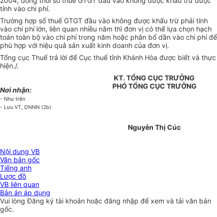
2004, đồng thời số thuế GTGT đầu vào không được khấu trừ được
tính vào chi phí.
Trường hợp số thuế GTGT đầu vào không được khấu trừ phải tính
vào chi phí lớn, liên quan nhiều năm thì đơn vị có thể lựa chọn hạch
toán toàn bộ vào chi phí trong năm hoặc phân bổ dần vào chi phí để
phù hợp với hiệu quả sản xuất kinh doanh của đơn vị.
Tổng cục Thuế trả lời để Cục thuế tỉnh Khánh Hòa được biết và thực
hiện./.
KT. TỔNG CỤC TRƯỞNG
PHÓ TỔNG CỤC TRƯỞNG
Nơi nhận:
- Như trên
- Lưu VT, DNNN (2b)
Nguyễn Thị Cúc
Nội dung VB
Văn bản gốc
Tiếng anh
Lược đồ
VB liên quan
Bản án áp dụng
Vui lòng
Đăng ký
tài khoản hoặc
đăng nhập
để xem và tải văn bản
gốc.