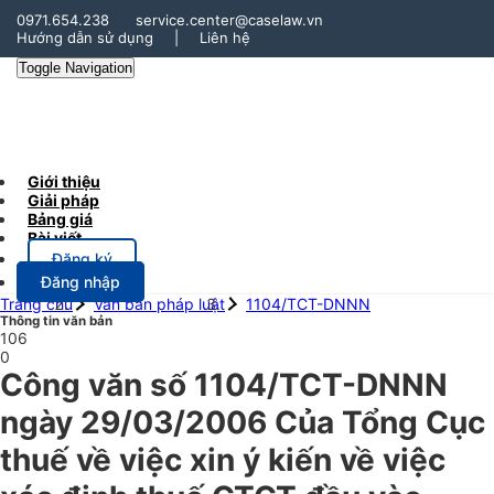
0971.654.238
service.center@caselaw.vn
Hướng dẫn sử dụng
|
Liên hệ
Toggle Navigation
Giới thiệu
Giải pháp
Bảng giá
Bài viết
Đăng ký
Đăng nhập
Trang chủ
Văn bản pháp luật
1104/TCT-DNNN
Thông tin văn bản
106
0
Công văn số 1104/TCT-DNNN
ngày 29/03/2006 Của Tổng Cục
thuế về việc xin ý kiến về việc