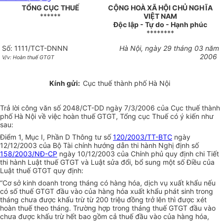
TỔNG CỤC THUẾ
CỘNG HOÀ XÃ HỘI CHỦ NGHĨA
******
VIỆT NAM
Độc lập - Tự do - Hạnh phúc
********
Số: 1111/TCT-DNNN
Hà Nội, ngày 29 tháng 03 năm
2006
V/v: Hoàn thuế GTGT
Kính gửi:
Cục thuế thành phố Hà Nội
Trả lời công văn số 2048/CT-DD ngày 7/3/2006 của Cục thuế thành
phố Hà Nội về việc hoàn thuế GTGT, Tổng cục Thuế có ý kiến như
sau:
Điểm 1, Mục I, Phần D Thông tư số
120/2003/TT-BTC
ngày
12/12/2003 của Bộ Tài chính hướng dẫn thi hành Nghị định số
158/2003/NĐ-CP
ngày 10/12/2003 của Chính phủ quy định chi Tiết
thi hành Luật thuế GTGT và Luật sửa đổi, bổ sung một số Điều của
Luật thuế GTGT quy định:
“Cơ sở kinh doanh trong tháng có hàng hóa, dịch vụ xuất khẩu nếu
có số thuế GTGT đầu vào của hàng hóa xuất khẩu phát sinh trong
tháng chưa được khấu trừ từ 200 triệu đồng trở lên thì được xét
hoàn thuế theo tháng. Trường hợp trong tháng thuế GTGT đầu vào
chưa được khấu trừ hết bao gồm cả thuế đầu vào của hàng hóa,