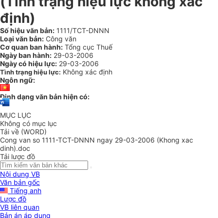
(Tình trạng hiệu lực không xác
định)
Số hiệu văn bản:
1111/TCT-DNNN
Loại văn bản:
Công văn
Cơ quan ban hành:
Tổng cục Thuế
Ngày ban hành:
29-03-2006
Ngày có hiệu lực:
29-03-2006
Không xác định
Tình trạng hiệu lực:
Ngôn ngữ:
Định dạng văn bản hiện có:
MỤC LỤC
Không có mục lục
Tải về (WORD)
Cong van so 1111-TCT-DNNN ngay 29-03-2006 (Khong xac
dinh).doc
Tải lược đồ
Nội dung VB
Văn bản gốc
Tiếng anh
Lược đồ
VB liên quan
Bản án áp dụng