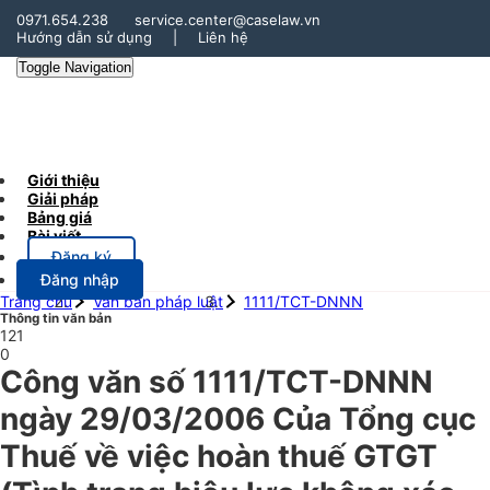
0971.654.238
service.center@caselaw.vn
Hướng dẫn sử dụng
|
Liên hệ
Toggle Navigation
Giới thiệu
Giải pháp
Bảng giá
Bài viết
Đăng ký
Đăng nhập
Trang chủ
Văn bản pháp luật
1111/TCT-DNNN
Thông tin văn bản
121
0
Công văn số 1111/TCT-DNNN
ngày 29/03/2006 Của Tổng cục
Thuế về việc hoàn thuế GTGT