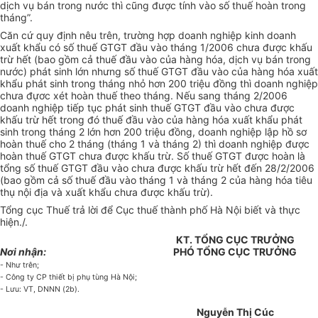
dịch vụ bán trong nước thì cũng được tính vào số thuế hoàn trong
tháng”.
Căn cứ quy định nêu trên, trường hợp doanh nghiệp kinh doanh
xuất khẩu có số thuế GTGT đầu vào tháng 1/2006 chưa được khấu
trừ hết (bao gồm cả thuế đầu vào của hàng hóa, dịch vụ bán trong
nước) phát sinh lớn nhưng số thuế GTGT đầu vào của hàng hóa xuất
khẩu phát sinh trong tháng nhỏ hơn 200 triệu đồng thì doanh nghiệp
chưa đựơc xét hoàn thuế theo tháng. Nếu sang tháng 2/2006
doanh nghiệp tiếp tục phát sinh thuế GTGT đầu vào chưa được
khấu trừ hết trong đó thuế đầu vào của hàng hóa xuất khẩu phát
sinh trong tháng 2 lớn hơn 200 triệu đồng, doanh nghiệp lập hồ sơ
hoàn thuế cho 2 tháng (tháng 1 và tháng 2) thì doanh nghiệp được
hoàn thuế GTGT chưa được khấu trừ. Số thuế GTGT được hoàn là
tổng số thuế GTGT đầu vào chưa được khấu trừ hết đến 28/2/2006
(bao gồm cả số thuế đầu vào tháng 1 và tháng 2 của hàng hóa tiêu
thụ nội địa và xuất khẩu chưa được khấu trừ).
Tổng cục Thuế trả lời để Cục thuế thành phố Hà Nội biết và thực
hiện./.
KT. TỔNG CỤC TRƯỞNG
Nơi nhận:
PHÓ TỔNG CỤC TRƯỞNG
- Như trên;
- Công ty CP thiết bị phụ tùng Hà Nội;
- Lưu: VT, DNNN (2b).
Nguyễn Thị Cúc