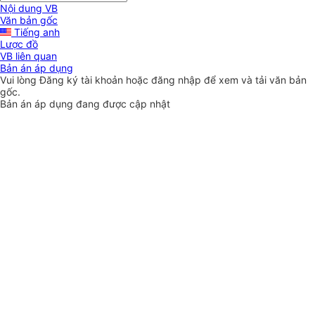
Nội dung VB
Văn bản gốc
Tiếng anh
Lược đồ
VB liên quan
Bản án áp dụng
Vui lòng
Đăng ký
tài khoản hoặc
đăng nhập
để xem và tải văn bản
gốc.
Bản án áp dụng đang được cập nhật