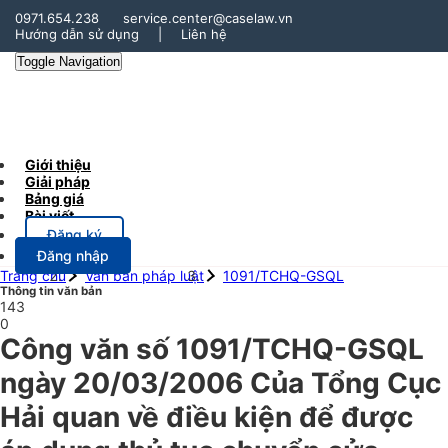
0971.654.238
service.center@caselaw.vn
Hướng dẫn sử dụng
|
Liên hệ
Toggle Navigation
Giới thiệu
Giải pháp
Bảng giá
Bài viết
Đăng ký
Đăng nhập
Trang chủ
Văn bản pháp luật
1091/TCHQ-GSQL
Thông tin văn bản
143
0
Công văn số 1091/TCHQ-GSQL
ngày 20/03/2006 Của Tổng Cục
Hải quan về điều kiện để được