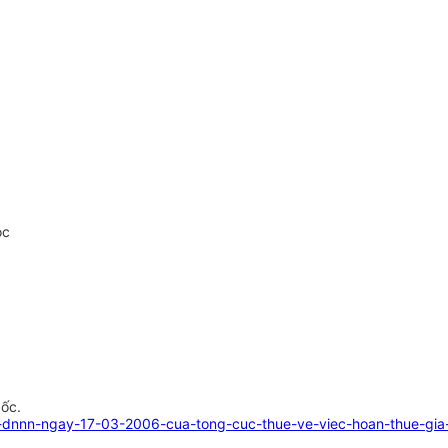
oc
gốc.
dnnn-ngay-17-03-2006-cua-tong-cuc-thue-ve-viec-hoan-thue-gia-tri