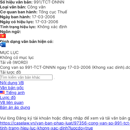
Số hiệu văn bản:
991/TCT-DNNN
Loại văn bản:
Công văn
Cơ quan ban hành:
Tổng cục Thuế
Ngày ban hành:
17-03-2006
Ngày có hiệu lực:
17-03-2006
Không xác định
Tình trạng hiệu lực:
Ngôn ngữ:
Định dạng văn bản hiện có:
MỤC LỤC
Không có mục lục
Tải về (WORD)
Cong van so 991-TCT-DNNN ngay 17-03-2006 (Khong xac dinh).d
Tải lược đồ
Nội dung VB
Văn bản gốc
Tiếng anh
Lược đồ
VB liên quan
Bản án áp dụng
Vui lòng
Đăng ký
tài khoản hoặc
đăng nhập
để xem và tải văn bản 
https://caselaw.vn/van-ban-phap-luat/97356-cong-van-so-991-tct-
tinh-trang-hieu-luc-khong-xac-dinh?luocdo=true