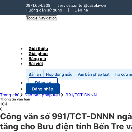
0971.654.238
service.center@caselaw.vn
Hướng dẫn sử dụng
|
Liên hệ
Toggle Navigation
Giới thiệu
Giải pháp
Bảng giá
Bài viết
Bản án
Hợp đồng mẫu
Văn bản pháp luật
Tra cứu 
Đăng ký
Đăng nhập
Trang chủ
Văn bản pháp luật
991/TCT-DNNN
Thông tin văn bản
104
0
Công văn số 991/TCT-DNNN ngày 
tăng cho Bưu điện tỉnh Bến Tre v