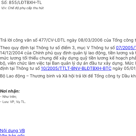
Số: 855/LĐTBXH-TL
V/v: Chế độ phụ cấp thu hút
Trả lời công văn số 477/CV-LĐTL ngày 08/03/2006 của Tổng công ty v
Theo quy định tại Thông tư số điểm 3, mục V Thông tư số
07/2005
14/12/2004 của Chính phủ quy định quản lý lao động, tiền lương và 
mức lương tối thiểu chung để xây dựng quỹ tiền lương kế hoạch phả
bộ, viên chức làm việc tại Ban quản lý dự án đầu tư xây dựng. Mức 
định tại Thông tư số
10/2005/TTLT-BNV-BLĐTBXH-BTC
ngày 05/01/
Bộ Lao động – Thương binh và Xã hội trả lời để Tổng công ty Dầu kh
Nơi nhận:
- Như trên;
- Lưu: VP, Vụ TL.
Nội dung VB
Văn bản gốc