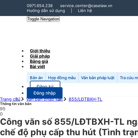
0971.654.238
service.center@caselaw.vn
Hướng dẫn sử dụng
|
Liên hệ
Toggle Navigation
Giới thiệu
Giải pháp
Bảng giá
Bài viết
Bản án
Hợp đồng mẫu
Văn bản pháp luật
Tra cứu 
Đăng ký
Đăng nhập
Trang chủ
Văn bản pháp luật
855/LĐTBXH-TL
Thông tin văn bản
95
0
Công văn số 855/LĐTBXH-TL ngày
chế độ phụ cấp thu hút (Tình trạ