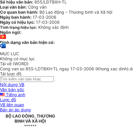
Số hiệu văn bản:
855/LĐTBXH-TL
Loại văn bản:
Công văn
Cơ quan ban hành:
Bộ Lao động – Thương binh và Xã hội
Ngày ban hành:
17-03-2006
Ngày có hiệu lực:
17-03-2006
Không xác định
Tình trạng hiệu lực:
Ngôn ngữ:
Định dạng văn bản hiện có:
MỤC LỤC
Không có mục lục
Tải về (WORD)
Cong van so 855-LDTBXH-TL ngay 17-03-2006 (Khong xac dinh).d
Tải lược đồ
Nội dung VB
Văn bản gốc
Tiếng anh
Lược đồ
VB liên quan
Bản án áp dụng
BỘ LAO ĐỘNG, THƯƠNG
BINH VÀ XÃ HỘI
******