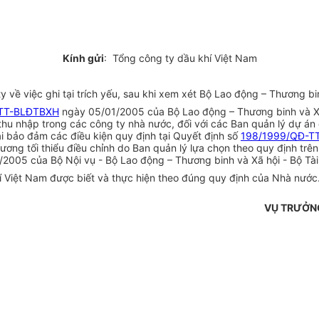
Kính gửi
: Tổng công ty dầu khí Việt Nam
ề việc ghi tại trích yếu, sau khi xem xét Bộ Lao động – Thương bin
/TT-BLĐTBXH
ngày 05/01/2005 của Bộ Lao động – Thương binh và Xã
thu nhập trong các công ty nhà nước, đối với các Ban quản lý dự án 
i bảo đảm các điều kiện quy định tại Quyết định số
198/1999/QĐ-T
lương tối thiểu điều chỉnh do Ban quản lý lựa chọn theo quy định tr
2005 của Bộ Nội vụ - Bộ Lao động – Thương binh và Xã hội - Bộ Tài
í Việt Nam được biết và thực hiện theo đúng quy định của Nhà nước.
VỤ TRƯỞNG