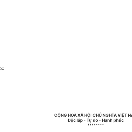
oc
CỘNG HOÀ XÃ HỘI CHỦ NGHĨA VIỆT 
Độc lập - Tự do - Hạnh phúc
********