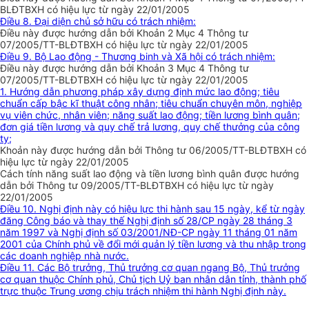
BLĐTBXH có hiệu lực từ ngày 22/01/2005
Điều 8. Đại diện chủ sở hữu có trách nhiệm:
Điều này được hướng dẫn bởi Khoản 2 Mục 4 Thông tư
07/2005/TT-BLĐTBXH có hiệu lực từ ngày 22/01/2005
Điều 9. Bộ Lao động - Thương binh và Xã hội có trách nhiệm:
Điều này được hướng dẫn bởi Khoản 3 Mục 4 Thông tư
07/2005/TT-BLĐTBXH có hiệu lực từ ngày 22/01/2005
1. Hướng dẫn phương pháp xây dựng định mức lao động; tiêu
chuẩn cấp bậc kĩ thuật công nhân; tiêu chuẩn chuyên môn, nghiệp
vụ viên chức, nhân viên; năng suất lao động; tiền lương bình quân;
đơn giá tiền lương và quy chế trả lương, quy chế thưởng của công
ty;
Khoản này được hướng dẫn bởi Thông tư 06/2005/TT-BLĐTBXH có
hiệu lực từ ngày 22/01/2005
Cách tính năng suất lao động và tiền lương bình quân được hướng
dẫn bởi Thông tư 09/2005/TT-BLĐTBXH có hiệu lực từ ngày
22/01/2005
Điều 10. Nghị định này có hiệu lực thi hành sau 15 ngày, kể từ ngày
đăng Công báo và thay thế Nghị định số 28/CP ngày 28 tháng 3
năm 1997 và Nghị định số 03/2001/NĐ-CP ngày 11 tháng 01 năm
2001 của Chính phủ về đổi mới quản lý tiền lương và thu nhập trong
các doanh nghiệp nhà nước.
Điều 11. Các Bộ trưởng, Thủ trưởng cơ quan ngang Bộ, Thủ trưởng
cơ quan thuộc Chính phủ, Chủ tịch Uỷ ban nhân dân tỉnh, thành phố
trực thuộc Trung ương chịu trách nhiệm thi hành Nghị định này.