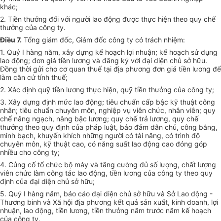
khác;
2. Tiền thưởng đối với người lao động được thực hiện theo quy chế
thưởng của công ty.
Điều 7.
Tổng giám đốc, Giám đốc công ty có trách nhiệm:
1. Quý I hàng năm, xây dựng kế hoạch lợi nhuận; kế hoạch sử dụng
lao động; đơn giá tiền lương và đăng ký với đại diện chủ sở hữu.
Đồng thời gửi cho cơ quan thuế tại địa phương đơn giá tiền lương để
làm căn cứ tính thuế;
2. Xác định quỹ tiền lương thực hiện, quỹ tiền thưởng của công ty;
3. Xây dựng định mức lao động; tiêu chuẩn cấp bậc kỹ thuật công
nhân; tiêu chuẩn chuyên môn, nghiệp vụ viên chức, nhân viên; quy
chế nâng ngạch, nâng bậc lương; quy chế trả lương, quy chế
thưởng theo quy định của pháp luật, bảo đảm dân chủ, công bằng,
minh bạch, khuyến khích những người có tài năng, có trình độ
chuyên môn, kỹ thuật cao, có năng suất lao động cao đóng góp
nhiều cho công ty;
4. Củng cố tổ chức bộ máy và tăng cường đủ số lượng, chất lượng
viên chức làm công tác lao động, tiền lương của công ty theo quy
định của đại diện chủ sở hữu;
5. Quý I hàng năm, báo cáo đại diện chủ sở hữu và Sở Lao động -
Thương binh và Xã hội địa phương kết quả sản xuất, kinh doanh, lợi
nhuận, lao động, tiền lương, tiền thưởng năm trước năm kế hoạch
của công ty.