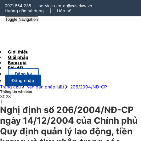
0971.654.238
service.center@caselaw.vn
Hướng dẫn sử dụng
|
Liên hệ
Toggle Navigation
Giới thiệu
Giải pháp
Bảng giá
Bài viết
Đăng ký
Đăng nhập
Trang chủ
Văn bản pháp luật
206/2004/NĐ-CP
Thông tin văn bản
3028
1
Nghị định số 206/2004/NĐ-CP
ngày 14/12/2004 của Chính phủ
Quy định quản lý lao động, tiền