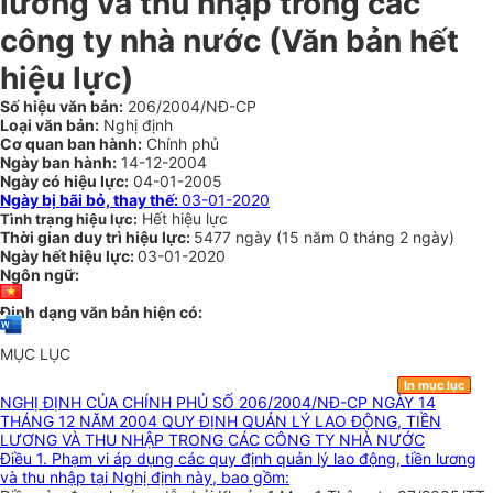
lương và thu nhập trong các
công ty nhà nước (Văn bản hết
hiệu lực)
Số hiệu văn bản:
206/2004/NĐ-CP
Loại văn bản:
Nghị định
Cơ quan ban hành:
Chính phủ
Ngày ban hành:
14-12-2004
Ngày có hiệu lực:
04-01-2005
Ngày bị bãi bỏ, thay thế:
03-01-2020
Hết hiệu lực
Tình trạng hiệu lực:
Thời gian duy trì hiệu lực:
5477 ngày
(
15 năm
0 tháng
2 ngày
)
Ngày hết hiệu lực:
03-01-2020
Ngôn ngữ:
Định dạng văn bản hiện có:
MỤC LỤC
In mục lục
NGHỊ ĐỊNH CỦA CHÍNH PHỦ SỐ 206/2004/NĐ-CP NGÀY 14
THÁNG 12 NĂM 2004 QUY ĐỊNH QUẢN LÝ LAO ĐỘNG, TIỀN
LƯƠNG VÀ THU NHẬP TRONG CÁC CÔNG TY NHÀ NƯỚC
Điều 1. Phạm vi áp dụng các quy định quản lý lao động, tiền lương
và thu nhập tại Nghị định này, bao gồm: