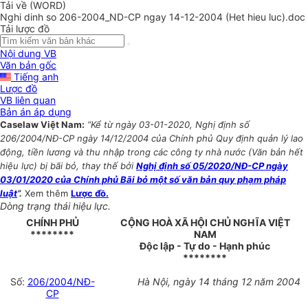
Tải về (WORD)
Nghi dinh so 206-2004_ND-CP ngay 14-12-2004 (Het hieu luc).doc
Tải lược đồ
Nội dung VB
Văn bản gốc
Tiếng anh
Lược đồ
VB liên quan
Bản án áp dụng
Caselaw Việt Nam:
“Kể từ ngày 03-01-2020, Nghị định số
206/2004/NĐ-CP ngày 14/12/2004 của Chính phủ Quy định quản lý lao
động, tiền lương và thu nhập trong các công ty nhà nước (Văn bản hết
hiệu lực) bị bãi bỏ, thay thế bởi
Nghị định số 05/2020/NĐ-CP ngày
03/01/2020 của Chính phủ Bãi bỏ một số văn bản quy phạm pháp
luật
”.
Xem thêm
Lược đồ.
Dòng trạng thái hiệu lực.
CHÍNH PHỦ
CỘNG HOÀ XÃ HỘI CHỦ NGHĨA VIỆT
********
NAM
Độc lập - Tự do - Hạnh phúc
********
Số:
206/2004/NĐ-
Hà Nội, ngày 14 tháng 12 năm 2004
CP