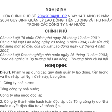
NGHỊ ĐỊNH
CỦA CHÍNH PHỦ SỐ
206/2004/NĐ-CP
NGÀY 14 THÁNG 12 NĂM
2004 QUY ĐỊNH QUẢN LÝ LAO ĐỘNG, TIỀN LƯƠNG VÀ THU NHẬP
TRONG CÁC CÔNG TY NHÀ NƯỚC
CHÍNH PHỦ
Căn cứ Luật Tổ chức Chính phủ ngày 25 tháng 12 năm 2001;
Căn cứ Bộ luật Lao động ngày 23 tháng 6 năm 1994; Luật sửa đổi,
bổ sung một số điều của Bộ luật Lao động ngày 02 tháng 4 năm
2002;
Căn cứ Luật Doanh nghiệp nhà nước ngày 26 tháng 11 năm 2003;
Theo đề nghị của Bộ trưởng Bộ Lao động - Thương binh và Xã hội,
NGHỊ ĐỊNH:
Điều 1.
Phạm vi áp dụng các quy định quản lý lao động, tiền lương
và thu nhập tại Nghị định này, bao gồm:
1. Công ty nhà nước:
Tổng công ty nhà nước;
Công ty nhà nước độc lập.
2. Công ty thành viên hạch toán độc lập của Tổng công ty do Nhà
nước quyết định đầu tư và thành lập.
Các Tổng công ty, công ty nêu trên được gọi tắt là công ty.