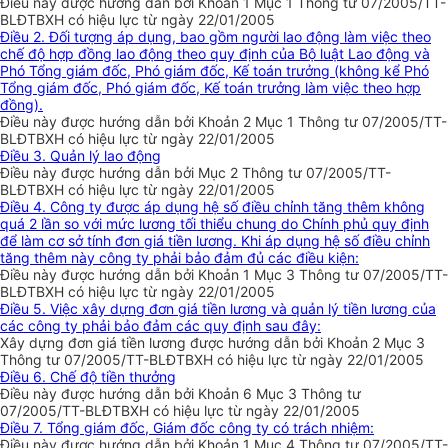
Điều này được hướng dẫn bởi Khoản 1 Mục 1 Thông tư 07/2005/TT-
BLĐTBXH có hiệu lực từ ngày 22/01/2005
Điều 2. Đối tượng áp dụng, bao gồm người lao động làm việc theo
chế độ hợp đồng lao động theo quy định của Bộ luật Lao động và
Phó Tổng giám đốc, Phó giám đốc, Kế toán trưởng (không kể Phó
Tổng giám đốc, Phó giám đốc, Kế toán trưởng làm việc theo hợp
đồng).
Điều này được hướng dẫn bởi Khoản 2 Mục 1 Thông tư 07/2005/TT-
BLĐTBXH có hiệu lực từ ngày 22/01/2005
Điều 3. Quản lý lao động
Điều này được hướng dẫn bởi Mục 2 Thông tư 07/2005/TT-
BLĐTBXH có hiệu lực từ ngày 22/01/2005
Điều 4. Công ty được áp dụng hệ số điều chỉnh tăng thêm không
quá 2 lần so với mức lương tối thiểu chung do Chính phủ quy định
để làm cơ sở tính đơn giá tiền lương. Khi áp dụng hệ số điều chỉnh
tăng thêm này công ty phải bảo đảm đủ các điều kiện:
Điều này được hướng dẫn bởi Khoản 1 Mục 3 Thông tư 07/2005/TT-
BLĐTBXH có hiệu lực từ ngày 22/01/2005
Điều 5. Việc xây dựng đơn giá tiền lương và quản lý tiền lương của
các công ty phải bảo đảm các quy định sau đây:
Xây dựng đơn giá tiền lương được hướng dẫn bởi Khoản 2 Mục 3
Thông tư 07/2005/TT-BLĐTBXH có hiệu lực từ ngày 22/01/2005
Điều 6. Chế độ tiền thưởng
Điều này được hướng dẫn bởi Khoản 6 Mục 3 Thông tư
07/2005/TT-BLĐTBXH có hiệu lực từ ngày 22/01/2005
Điều 7. Tổng giám đốc, Giám đốc công ty có trách nhiệm:
Điều này được hướng dẫn bởi Khoản 1 Mục 4 Thông tư 07/2005/TT-