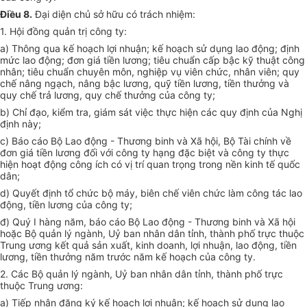
Điều 8.
Đại diện chủ sở hữu có trách nhiệm:
1. Hội đồng quản trị công ty:
a) Thông qua kế hoạch lợi nhuận; kế hoạch sử dụng lao động; định
mức lao động; đơn giá tiền lương; tiêu chuẩn cấp bậc kỹ thuật công
nhân; tiêu chuẩn chuyên môn, nghiệp vụ viên chức, nhân viên; quy
chế nâng ngạch, nâng bậc lương, quỹ tiền lương, tiền thưởng và
quy chế trả lương, quy chế thưởng của công ty;
b) Chỉ đạo, kiểm tra, giám sát việc thực hiện các quy định của Nghị
định này;
c) Báo cáo Bộ Lao động - Thương binh và Xã hội, Bộ Tài chính về
đơn giá tiền lương đối với công ty hạng đặc biệt và công ty thực
hiện hoạt động công ích có vị trí quan trọng trong nền kinh tế quốc
dân;
d) Quyết định tổ chức bộ máy, biên chế viên chức làm công tác lao
động, tiền lương của công ty;
đ) Quý I hàng năm, báo cáo Bộ Lao động - Thương binh và Xã hội
hoặc Bộ quản lý ngành, Uỷ ban nhân dân tỉnh, thành phố trực thuộc
Trung ương kết quả sản xuất, kinh doanh, lợi nhuận, lao động, tiền
lương, tiền thưởng năm trước năm kế hoạch của công ty.
2. Các Bộ quản lý ngành, Uỷ ban nhân dân tỉnh, thành phố trực
thuộc Trung ương:
a) Tiếp nhận đăng ký kế hoạch lợi nhuận; kế hoạch sử dụng lao