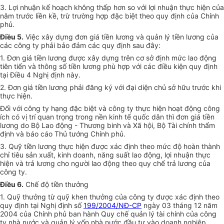
3. Lợi nhuận kế hoạch không thấp hơn so với lợi nhuận thực hiện của
năm trước liền kề, trừ trường hợp đặc biệt theo quy định của Chính
phủ.
Điều 5.
Việc xây dựng đơn giá tiền lương và quản lý tiền lương của
các công ty phải bảo đảm các quy định sau đây:
1. Đơn giá tiền lương được xây dựng trên cơ sở định mức lao động
tiên tiến và thông số tiền lương phù hợp với các điều kiện quy định
tại Điều 4 Nghị định này.
2. Đơn giá tiền lương phải đăng ký với đại diện chủ sở hữu trước khi
thực hiện.
Đối với công ty hạng đặc biệt và công ty thực hiện hoạt động công
ích có vị trí quan trọng trong nền kinh tế quốc dân thì đơn giá tiền
lương do Bộ Lao động - Thương binh và Xã hội, Bộ Tài chính thẩm
định và báo cáo Thủ tướng Chính phủ.
3. Quỹ tiền lương thực hiện được xác định theo mức độ hoàn thành
chỉ tiêu sản xuất, kinh doanh, năng suất lao động, lợi nhuận thực
hiện và trả lương cho người lao động theo quy chế trả lương của
công ty.
Điều 6.
Chế độ tiền thưởng
1. Quỹ thưởng từ quỹ khen thưởng của công ty được xác định theo
quy định tại Nghị định số
199/2004/NĐ-CP
ngày 03 tháng 12 năm
2004 của Chính phủ ban hành Quy chế quản lý tài chính của công
ty nhà nước và quản lý vốn nhà nước đầu tư vào doanh nghiệp