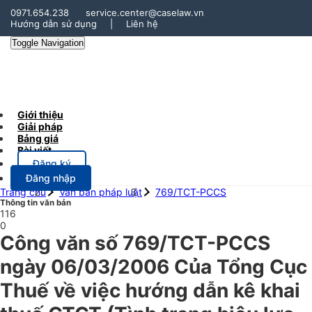
0971.654.238
service.center@caselaw.vn
Hướng dẫn sử dụng
|
Liên hệ
Toggle Navigation
Giới thiệu
Giải pháp
Bảng giá
Bài viết
Đăng ký
Đăng nhập
Trang chủ
Văn bản pháp luật
769/TCT-PCCS
Thông tin văn bản
116
0
Công văn số 769/TCT-PCCS
ngày 06/03/2006 Của Tổng Cục
Thuế về việc hướng dẫn kê khai