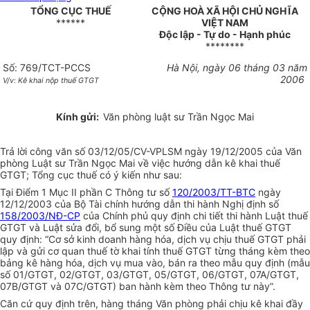
TỔNG CỤC THUẾ
CỘNG HOÀ XÃ HỘI CHỦ NGHĨA
******
VIỆT NAM
Độc lập - Tự do - Hạnh phúc
********
Số: 769/TCT-PCCS
Hà Nội, ngày 06 tháng 03 năm
2006
V/v: Kê khai nộp thuế GTGT
Kính gửi:
Văn phòng luật sư Trần Ngọc Mai
Trả lời công văn số 03/12/05/CV-VPLSM ngày 19/12/2005 của Văn
phòng Luật sư Trần Ngọc Mai về việc hướng dẫn kê khai thuế
GTGT; Tổng cục thuế có ý kiến như sau:
Tại Điểm 1 Mục II phần C Thông tư số
120/2003/TT-BTC
ngày
12/12/2003 của Bộ Tài chính hướng dẫn thi hành Nghị định số
158/2003/NĐ-CP
của Chính phủ quy định chi tiết thi hành Luật thuế
GTGT và Luật sửa đổi, bổ sung một số Điều của Luật thuế GTGT
quy định: “Cơ sở kinh doanh hàng hóa, dịch vụ chịu thuế GTGT phải
lập và gửi cơ quan thuế tờ khai tính thuế GTGT từng tháng kèm theo
bảng kê hàng hóa, dịch vụ mua vào, bán ra theo mẫu quy định (mẫu
số 01/GTGT, 02/GTGT, 03/GTGT, 05/GTGT, 06/GTGT, 07A/GTGT,
07B/GTGT và 07C/GTGT) ban hành kèm theo Thông tư này”.
Căn cứ quy định trên, hàng tháng Văn phòng phải chịu kê khai đầy