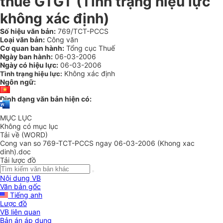
thuế GTGT (Tình trạng hiệu lực
không xác định)
Số hiệu văn bản:
769/TCT-PCCS
Loại văn bản:
Công văn
Cơ quan ban hành:
Tổng cục Thuế
Ngày ban hành:
06-03-2006
Ngày có hiệu lực:
06-03-2006
Không xác định
Tình trạng hiệu lực:
Ngôn ngữ:
Định dạng văn bản hiện có:
MỤC LỤC
Không có mục lục
Tải về (WORD)
Cong van so 769-TCT-PCCS ngay 06-03-2006 (Khong xac
dinh).doc
Tải lược đồ
Nội dung VB
Văn bản gốc
Tiếng anh
Lược đồ
VB liên quan
Bản án áp dụng