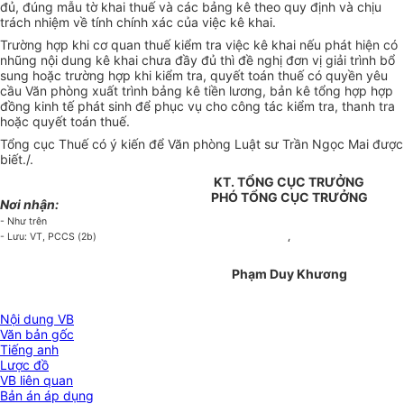
đủ, đúng mẫu tờ khai thuế và các bảng kê theo quy định và chịu
trách nhiệm về tính chính xác của việc kê khai.
Trường hợp khi cơ quan thuế kiểm tra việc kê khai nếu phát hiện có
nhũng nội dung kê khai chưa đầy đủ thì đề nghị đơn vị giải trình bổ
sung hoặc trường hợp khi kiểm tra, quyết toán thuế có quyền yêu
cầu Văn phòng xuất trình bảng kê tiền lương, bản kê tổng hợp hợp
đồng kinh tế phát sinh để phục vụ cho công tác kiểm tra, thanh tra
hoặc quyết toán thuế.
Tổng cục Thuế có ý kiến để Văn phòng Luật sư Trần Ngọc Mai được
biết./.
KT. TỔNG CỤC TRƯỞNG
PHÓ TỔNG CỤC TRƯỞNG
Nơi nhận:
- Như trên
- Lưu: VT, PCCS (2b)
‘
Phạm Duy Khương
Nội dung VB
Văn bản gốc
Tiếng anh
Lược đồ
VB liên quan
Bản án áp dụng