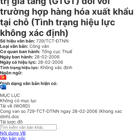
trị gia tăng (GTGT) đối với
trường hợp hàng hóa xuất khẩu
tại chỗ (Tình trạng hiệu lực
không xác định)
Số hiệu văn bản:
729/TCT-ĐTNN
Loại văn bản:
Công văn
Cơ quan ban hành:
Tổng cục Thuế
Ngày ban hành:
28-02-2006
Ngày có hiệu lực:
28-02-2006
Không xác định
Tình trạng hiệu lực:
Ngôn ngữ:
Định dạng văn bản hiện có:
MỤC LỤC
Không có mục lục
Tải về (WORD)
Cong van so 729-TCT-DTNN ngay 28-02-2006 (Khong xac
dinh).doc
Tải lược đồ
Nội dung VB
Văn bản gốc