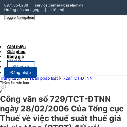
0971.654.238
service.center@caselaw.vn
Hướng dẫn sử dụng
|
Liên hệ
Toggle Navigation
Giới thiệu
Giải pháp
Bảng giá
Bài viết
Đăng ký
Đăng nhập
Trang chủ
Văn bản pháp luật
729/TCT-ĐTNN
Thông tin văn bản
127
0
Công văn số 729/TCT-ĐTNN
ngày 28/02/2006 Của Tổng cục
Thuế về việc thuế suất thuế giá