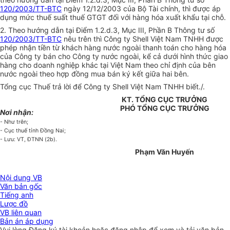
120/2003/TT-BTC
ngày 12/12/2003 của Bộ Tài chính, thì được áp
dụng mức thuế suất thuế GTGT đối với hàng hóa xuất khẩu tại chỗ.
2. Theo hướng dẫn tại Điểm 1.2.d.3, Mục III, Phần B Thông tư số
120/2003/TT-BTC
nêu trên thì Công ty Shell Việt Nam TNHH được
phép nhận tiền từ khách hàng nước ngoài thanh toán cho hàng hóa
của Công ty bán cho Công ty nước ngoài, kể cả dưới hình thức giao
hàng cho doanh nghiệp khác tại Việt Nam theo chỉ định của bên
nước ngoài theo hợp đồng mua bán ký kết giữa hai bên.
Tổng cục Thuế trả lời để Công ty Shell Việt Nam TNHH biết./.
KT. TỔNG CỤC TRƯỞNG
PHÓ TỔNG CỤC TRƯỞNG
Nơi nhận:
- Như trên;
- Cục thuế tỉnh Đồng Nai;
- Lưu: VT, ĐTNN (2b).
Phạm Văn Huyến
Nội dung VB
Văn bản gốc
Tiếng anh
Lược đồ
VB liên quan
Bản án áp dụng
Vui lòng
Đăng ký
tài khoản hoặc
đăng nhập
để xem và tải văn bản