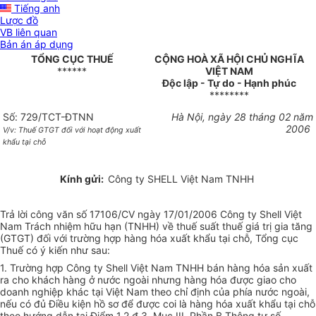
Tiếng anh
Lược đồ
VB liên quan
Bản án áp dụng
TỔNG CỤC THUẾ
CỘNG HOÀ XÃ HỘI CHỦ NGHĨA
******
VIỆT NAM
Độc lập - Tự do - Hạnh phúc
********
Số: 729/TCT-ĐTNN
Hà Nội, ngày 28 tháng 02 năm
2006
V/v: Thuế GTGT đối với hoạt động xuất
khẩu tại chỗ
Kính gửi:
Công ty SHELL Việt Nam TNHH
Trả lời công văn số 17106/CV ngày 17/01/2006 Công ty Shell Việt
Nam Trách nhiệm hữu hạn (TNHH) về thuế suất thuế giá trị gia tăng
(GTGT) đối với trường hợp hàng hóa xuất khẩu tại chỗ, Tổng cục
Thuế có ý kiến như sau:
1. Trường hợp Công ty Shell Việt Nam TNHH bán hàng hóa sản xuất
ra cho khách hàng ở nước ngoài nhưng hàng hóa được giao cho
doanh nghiệp khác tại Việt Nam theo chỉ định của phía nước ngoài,
nếu có đủ Điều kiện hồ sơ để được coi là hàng hóa xuất khẩu tại chỗ
theo hướng dẫn tại Điểm 1.2.đ.3, Mục III, Phần B Thông tư số