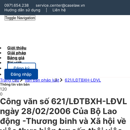
0971.654.238
service.center@caselaw.vn
Hướng dẫn sử dụng
|
Liên hệ
Toggle Navigation
Giới thiệu
Giải pháp
Bảng giá
Bài viết
Đăng ký
Đăng nhập
Trang chủ
Văn bản pháp luật
621/LĐTBXH-LĐVL
Thông tin văn bản
120
0
Công văn số 621/LĐTBXH-LĐVL
ngày 28/02/2006 Của Bộ Lao
động -Thương binh và Xã hội về