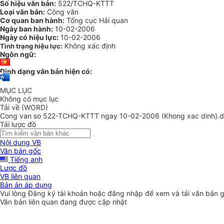
Số hiệu văn bản:
522/TCHQ-KTTT
Loại văn bản:
Công văn
Cơ quan ban hành:
Tổng cục Hải quan
Ngày ban hành:
10-02-2006
Ngày có hiệu lực:
10-02-2006
Không xác định
Tình trạng hiệu lực:
Ngôn ngữ:
Định dạng văn bản hiện có:
MỤC LỤC
Không có mục lục
Tải về (WORD)
Cong van so 522-TCHQ-KTTT ngay 10-02-2006 (Khong xac dinh).
Tải lược đồ
Nội dung VB
Văn bản gốc
Tiếng anh
Lược đồ
VB liên quan
Bản án áp dụng
Vui lòng
Đăng ký
tài khoản hoặc
đăng nhập
để xem và tải văn bản 
Văn bản liên quan đang được cập nhật