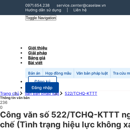
0971.654.238
service.center@caselaw.vn
Hướng dẫn sử dụng
|
Liên hệ
Toggle Navigation
Giới thiệu
Giải pháp
Bảng giá
Bài viết
Bản án
Hợp đồng mẫu
Văn bản pháp luật
Tra cứu 
Đăng ký
Đăng nhập
Trang chủ
Văn bản pháp luật
522/TCHQ-KTTT
Thông tin văn bản
236
0
Công văn số 522/TCHQ-KTTT ngày
chế (Tình trạng hiệu lực không x