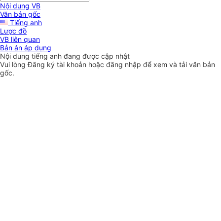
Nội dung VB
Văn bản gốc
Tiếng anh
Lược đồ
VB liên quan
Bản án áp dụng
Nội dung tiếng anh đang được cập nhật
Vui lòng
Đăng ký
tài khoản hoặc
đăng nhập
để xem và tải văn bản
gốc.