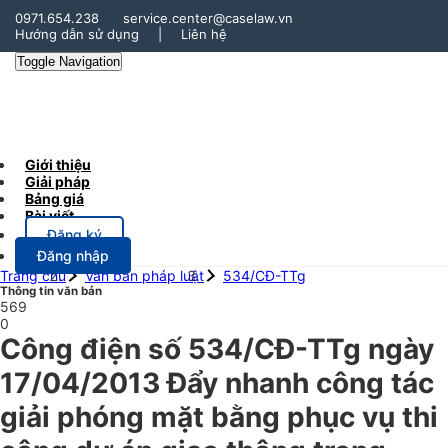
0971.654.238
service.center@caselaw.vn
Hướng dẫn sử dụng
|
Liên hệ
Toggle Navigation
Giới thiệu
Giải pháp
Bảng giá
Bài viết
Đăng ký
Đăng nhập
Trang chủ
Văn bản pháp luật
534/CĐ-TTg
Thông tin văn bản
569
0
Công điện số 534/CĐ-TTg ngày
17/04/2013 Đẩy nhanh công tác
giải phóng mặt bằng phục vụ thi