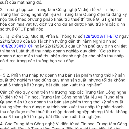
suất của mặt hàng đó.
2. Trường hợp các Trung tâm Công nghệ Vi điện tử và Tin học,
Trung tâm Công nghệ Vật liệu và Trung tâm Quang điện tử đăng ký
nộp thuế theo phương pháp khấu trừ thuế thì thuế GTGT ghi trên
hóa đơn mua vật tư, dịch vụ cho dự án được khấu trừ khi xác định
số thuế GTGT phải nộp.
3. Tại Điểm 5.2, Mục III, Phần E Thông tư số
128/2003/TT-BTC
ngày
22/12/2003 của Bộ Tài chính hướng dẫn thi hành Nghị định số
164/2003/NĐ-CP
ngày 22/12/2003 của Chính phủ quy định chi tiết
thi hành Luật thuế thu nhập doanh nghiệp quy định: “Cơ sở kinh
doanh được miễn thuế thu nhập doanh nghiệp cho phần thu nhập
có được trong các trường hợp sau đây:
…
- 5.2. Phần thu nhập từ doanh thu bán sản phẩm trong thời kỳ sản
xuất thử nghiệm theo đúng quy trình sản xuất, nhưng tối đa không
quá 6 tháng kể từ ngày bắt đầu sản xuất thử nghiệm”.
Căn cứ vào quy định trên thì trường hợp các Trung tâm Công nghệ
Vi điện tử và Tin học, Trung tâm Công nghệ Vật liệu và Trung tâm
Quang điện tử có doanh thu bán sản phẩm trong thời kỳ sản xuất
thử nghiệm theo đúng quy trình sản xuất thu nhập từ phần doanh
thu này được miễn thuế thu nhập doanh nghiệp nhưng tối đa không
quá 6 tháng kể từ ngày bắt đầu sản xuất thử nghiệm.
4. Các Trung tâm Công nghệ Vi điện tử và Tin học, Trung tâm Công
nghệ Vật liệu và Trung tâm Quang điện tử phải thực hiện kê khai,