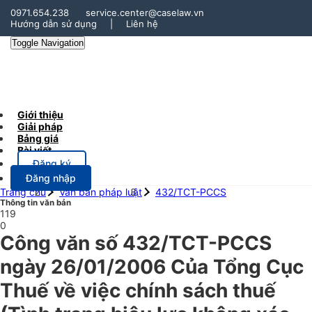
0971.654.238
service.center@caselaw.vn
Hướng dẫn sử dụng
|
Liên hệ
Toggle Navigation
Giới thiệu
Giải pháp
Bảng giá
Bài viết
Đăng ký
Đăng nhập
Trang chủ
Văn bản pháp luật
432/TCT-PCCS
Thông tin văn bản
119
0
Công văn số 432/TCT-PCCS
ngày 26/01/2006 Của Tổng Cục
Thuế về việc chính sách thuế