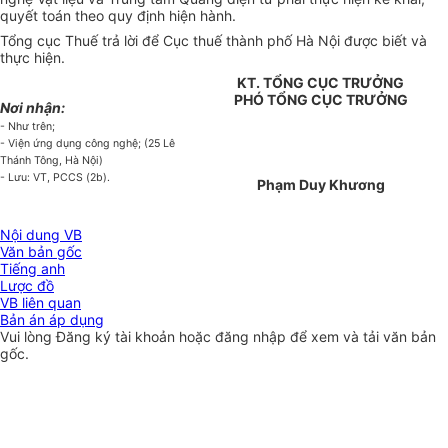
quyết toán theo quy định hiện hành.
Tổng cục Thuế trả lời để Cục thuế thành phố Hà Nội được biết và
thực hiện.
KT. TỔNG CỤC TRƯỞNG
PHÓ TỔNG CỤC TRƯỞNG
Nơi nhận:
- Như trên;
- Viện ứng dụng công nghệ; (25 Lê
Thánh Tông, Hà Nội)
- Lưu: VT, PCCS (2b).
Phạm Duy Khương
Nội dung VB
Văn bản gốc
Tiếng anh
Lược đồ
VB liên quan
Bản án áp dụng
Vui lòng
Đăng ký
tài khoản hoặc
đăng nhập
để xem và tải văn bản
gốc.