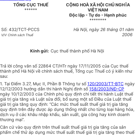
TỔNG CỤC THUẾ
CỘNG HOÀ XÃ HỘI CHỦ NGHĨA
******
VIỆT NAM
Độc lập - Tự do - Hạnh phúc
********
Số: 432/TCT-PCCS
Hà Nội, ngày 26 tháng 01 năm
2006
V/V: Chính sách Thuế
Kính gửi:
Cục thuế thành phố Hà Nội
Trả lời công văn số 22864 CT/HTr ngày 17/11/2005 của Cục thuế
thành phố Hà Nội về chính sách thuế, Tổng cục Thuế có ý kiến như
sau:
1. Tại Điểm 3.27, Mục II, Phần B Thông tư số
120/2003/TT-BTC
ngày
12/12/2003 hướng dẫn thi hành Nghị định số
158/2003/NĐ-CP
ngày 10/12/2003 của Chính phủ quy định chi tiết thi hành Luật thuế
giá trị gia tăng và Luật sửa đổi, bổ sung một số Điều của Luật thuế
giá trị gia tăng quy định: “Các mức thuế suất thuế giá trị gia tăng
quy định trên đây được áp dụng thống nhất cho từng loại hàng hóa,
dịch vụ ở các khâu nhập khẩu, sản xuất, gia công hay kinh doanh
thương mại”.
Căn cứ vào quy định trên thuế suất thuế giá trị gia tăng của sản
phẩm chế thử áp dụng mức thuế suất thuế giá trị gia tăng theo thuế