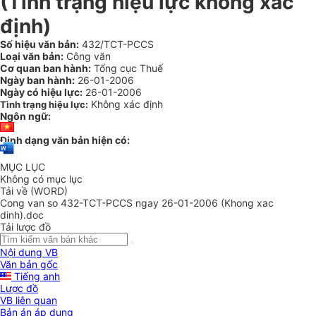
(Tình trạng hiệu lực không xác
định)
Số hiệu văn bản:
432/TCT-PCCS
Loại văn bản:
Công văn
Cơ quan ban hành:
Tổng cục Thuế
Ngày ban hành:
26-01-2006
Ngày có hiệu lực:
26-01-2006
Không xác định
Tình trạng hiệu lực:
Ngôn ngữ:
Định dạng văn bản hiện có:
MỤC LỤC
Không có mục lục
Tải về (WORD)
Cong van so 432-TCT-PCCS ngay 26-01-2006 (Khong xac
dinh).doc
Tải lược đồ
Nội dung VB
Văn bản gốc
Tiếng anh
Lược đồ
VB liên quan
Bản án áp dụng