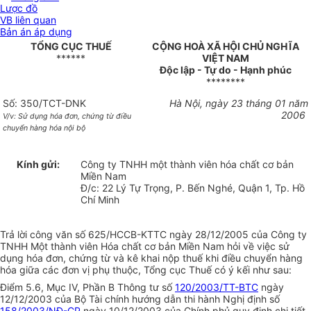
Lược đồ
VB liên quan
Bản án áp dụng
TỔNG CỤC THUẾ
CỘNG HOÀ XÃ HỘI CHỦ NGHĨA
******
VIỆT NAM
Độc lập - Tự do - Hạnh phúc
********
Số: 350/TCT-DNK
Hà Nội, ngày 23 tháng 01 năm
2006
V/v: Sử dụng hóa đơn, chứng từ điều
chuyển hàng hóa nội bộ
Kính gửi:
Công ty TNHH một thành viên hóa chất cơ bản
Miền Nam
Đ/c: 22 Lý Tự Trọng, P. Bến Nghé, Quận 1, Tp. Hồ
Chí Minh
Trả lời công văn số 625/HCCB-KTTC ngày 28/12/2005 của Công ty
TNHH Một thành viên Hóa chất cơ bản Miền Nam hỏi về việc sử
dụng hóa đơn, chứng từ và kê khai nộp thuế khi điều chuyển hàng
hóa giữa các đơn vị phụ thuộc, Tổng cục Thuế có ý kếi như sau:
Điểm 5.6, Mục IV, Phần B Thông tư số
120/2003/TT-BTC
ngày
12/12/2003 của Bộ Tài chính hướng dẫn thi hành Nghị định số
158/2003/NĐ-CP
ngày 10/12/2003 của Chính phủ quy định chi tiết