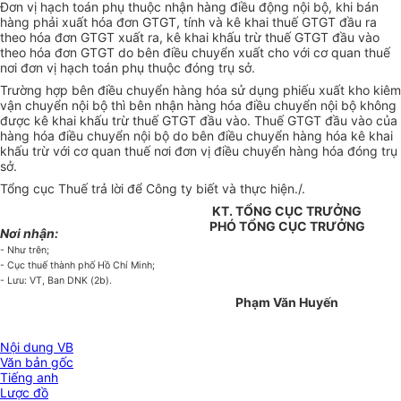
Đơn vị hạch toán phụ thuộc nhận hàng điều động nội bộ, khi bán
hàng phải xuất hóa đơn GTGT, tính và kê khai thuế GTGT đầu ra
theo hóa đơn GTGT xuất ra, kê khai khấu trừ thuế GTGT đầu vào
theo hóa đơn GTGT do bên điều chuyển xuất cho với cơ quan thuế
nơi đơn vị hạch toán phụ thuộc đóng trụ sở.
Trường hợp bên điều chuyển hàng hóa sử dụng phiếu xuất kho kiêm
vận chuyển nội bộ thì bên nhận hàng hóa điều chuyển nội bộ không
được kê khai khấu trừ thuế GTGT đầu vào. Thuế GTGT đầu vào của
hàng hóa điều chuyển nội bộ do bên điều chuyển hàng hóa kê khai
khấu trừ với cơ quan thuế nơi đơn vị điều chuyển hàng hóa đóng trụ
sở.
Tổng cục Thuế trả lời để Công ty biết và thực hiện./.
KT. TỔNG CỤC TRƯỞNG
PHÓ TỔNG CỤC TRƯỞNG
Nơi nhận:
- Như trên;
- Cục thuế thành phố Hồ Chí Minh;
- Lưu: VT, Ban DNK (2b).
Phạm Văn Huyến
Nội dung VB
Văn bản gốc
Tiếng anh
Lược đồ