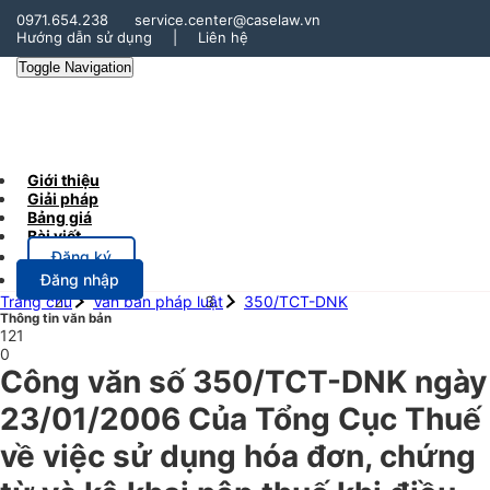
0971.654.238
service.center@caselaw.vn
Hướng dẫn sử dụng
|
Liên hệ
Toggle Navigation
Giới thiệu
Giải pháp
Bảng giá
Bài viết
Đăng ký
Đăng nhập
Trang chủ
Văn bản pháp luật
350/TCT-DNK
Thông tin văn bản
121
0
Công văn số 350/TCT-DNK ngày
23/01/2006 Của Tổng Cục Thuế
về việc sử dụng hóa đơn, chứng