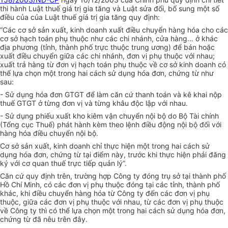
thi hành Luật thuế giá trị gia tăng và Luật sửa đổi, bổ sung một số
điều của của Luật thuế giá trị gia tăng quy định:
“Các cơ sở sản xuất, kinh doanh xuất điều chuyển hàng hóa cho các
cơ sở hạch toán phụ thuộc như các chi nhánh, cửa hàng… ở khác
địa phương (tỉnh, thành phố trực thuộc trung ương) để bán hoặc
xuất điều chuyển giữa các chi nhánh, đơn vị phụ thuộc với nhau;
xuất trả hàng từ đơn vị hạch toán phụ thuộc về cơ sở kinh doanh có
thể lựa chọn một trong hai cách sử dụng hóa đơn, chứng từ như
sau:
- Sử dụng hóa đơn GTGT để làm căn cứ thanh toán và kê khai nộp
thuế GTGT ở từng đơn vị và từng khâu độc lập với nhau.
- Sử dụng phiếu xuất kho kiêm vận chuyển nội bộ do Bộ Tài chính
(Tổng cục Thuế) phát hành kèm theo lệnh điều động nội bộ đối với
hàng hóa điều chuyển nội bộ.
Cơ sở sản xuất, kinh doanh chỉ thực hiện một trong hai cách sử
dụng hóa đơn, chứng từ tại điểm này, trước khi thực hiện phải đăng
ký với cơ quan thuế trực tiếp quản lý”.
Căn cứ quy định trên, trường hợp Công ty đóng trụ sở tại thành phố
Hồ Chí Minh, có các đơn vị phụ thuộc đóng tại các tỉnh, thành phố
khác, khi điều chuyển hàng hóa từ Công ty đến các đơn vị phụ
thuộc, giữa các đơn vị phụ thuộc với nhau, từ các đơn vị phụ thuộc
về Công ty thì có thể lựa chọn một trong hai cách sử dụng hóa đơn,
chứng từ đã nêu trên đây.