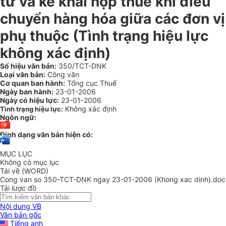
từ và kê khai nộp thuế khi điều
chuyển hàng hóa giữa các đơn vị
phụ thuộc (Tình trạng hiệu lực
không xác định)
Số hiệu văn bản:
350/TCT-DNK
Loại văn bản:
Công văn
Cơ quan ban hành:
Tổng cục Thuế
Ngày ban hành:
23-01-2006
Ngày có hiệu lực:
23-01-2006
Không xác định
Tình trạng hiệu lực:
Ngôn ngữ:
Định dạng văn bản hiện có:
MỤC LỤC
Không có mục lục
Tải về (WORD)
Cong van so 350-TCT-DNK ngay 23-01-2006 (Khong xac dinh).doc
Tải lược đồ
Nội dung VB
Văn bản gốc
Tiếng anh