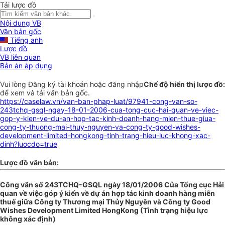
Tải lược đồ
Nội dung VB
Văn bản gốc
Tiếng anh
Lược đồ
VB liên quan
Bản án áp dụng
Vui lòng
Đăng ký
tài khoản hoặc
đăng nhập
Chế độ hiển thị lược đồ:
để xem và tải văn bản gốc.
https://caselaw.vn/van-ban-phap-luat/97941-cong-van-so-
243tchq-gsql-ngay-18-01-2006-cua-tong-cuc-hai-quan-ve-viec-
gop-y-kien-ve-du-an-hop-tac-kinh-doanh-hang-mien-thue-giua-
cong-ty-thuong-mai-thuy-nguyen-va-cong-ty-good-wishes-
development-limited-hongkong-tinh-trang-hieu-luc-khong-xac-
dinh?luocdo=true
Lược đồ văn bản:
Công văn số 243TCHQ-GSQL ngày 18/01/2006 Của Tổng cục Hải
quan về việc góp ý kiến về dự án hợp tác kinh doanh hàng miễn
thuế giữa Công ty Thương mại Thủy Nguyên và Công ty Good
Wishes Development Limited HongKong (Tình trạng hiệu lực
không xác định)