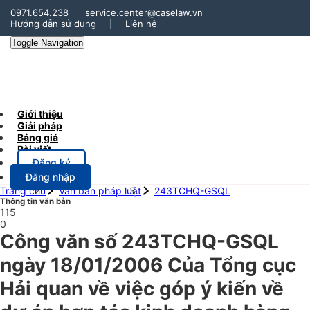
0971.654.238
service.center@caselaw.vn
Hướng dẫn sử dụng
|
Liên hệ
Toggle Navigation
Giới thiệu
Giải pháp
Bảng giá
Bài viết
Đăng ký
Đăng nhập
Trang chủ
Văn bản pháp luật
243TCHQ-GSQL
Thông tin văn bản
115
0
Công văn số 243TCHQ-GSQL
ngày 18/01/2006 Của Tổng cục
Hải quan về việc góp ý kiến về