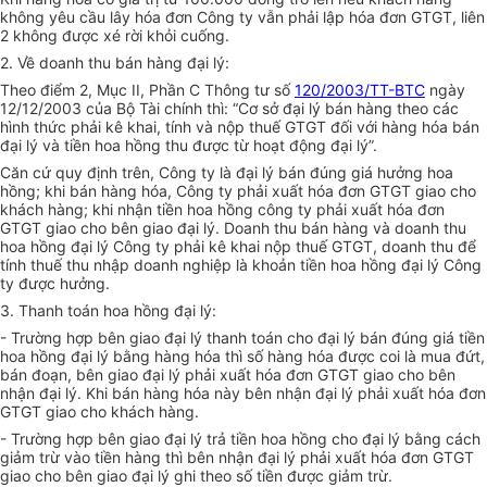
không yêu cầu lây hóa đơn Công ty vẫn phải lập hóa đơn GTGT, liên
2 không được xé rời khỏi cuống.
2. Về doanh thu bán hàng đại lý:
Theo điểm 2, Mục II, Phần C Thông tư số
120/2003/TT-BTC
ngày
12/12/2003 của Bộ Tài chính thì: “Cơ sở đại lý bán hàng theo các
hình thức phải kê khai, tính và nộp thuế GTGT đối với hàng hóa bán
đại lý và tiền hoa hồng thu được từ hoạt động đại lý”.
Căn cứ quy định trên, Công ty là đại lý bán đúng giá hưởng hoa
hồng; khi bán hàng hóa, Công ty phải xuất hóa đơn GTGT giao cho
khách hàng; khi nhận tiền hoa hồng công ty phải xuất hóa đơn
GTGT giao cho bên giao đại lý. Doanh thu bán hàng và doanh thu
hoa hồng đại lý Công ty phải kê khai nộp thuế GTGT, doanh thu để
tính thuế thu nhập doanh nghiệp là khoản tiền hoa hồng đại lý Công
ty được hưởng.
3. Thanh toán hoa hồng đại lý:
- Trường hợp bên giao đại lý thanh toán cho đại lý bán đúng giá tiền
hoa hồng đại lý bằng hàng hóa thì số hàng hóa được coi là mua đứt,
bán đoạn, bên giao đại lý phải xuất hóa đơn GTGT giao cho bên
nhận đại lý. Khi bán hàng hóa này bên nhận đại lý phải xuất hóa đơn
GTGT giao cho khách hàng.
- Trường hợp bên giao đại lý trả tiền hoa hồng cho đại lý bằng cách
giảm trừ vào tiền hàng thì bên nhận đại lý phải xuất hóa đơn GTGT
giao cho bên giao đại lý ghi theo số tiền được giảm trừ.