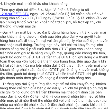
4. Khuyến mại, chiết khấu cho khách hàng:
Theo quy định tại điểm 5.4, Mục IV, Phần B Thông tư số
120/2003/TT-BTC
ngày 12/12/2003 của Bộ Tài chính nêu trên và
công văn số 5778 TC/TCT ngày 3/6/2003 của Bộ Tài chính về việc
lập chứng từ đối với các khoản hỗ trợ chi phí, hỗ trợ tiếp thị, chi
thưởng khuyến mại thì:
- Đại lý thay mặt bên giao đại lý dùng hàng hóa chi trả khuyến mại
cho khách hàng theo chỉ định của bên giao đại lý và quyết toán
hàng hóa xuất đi khuyến mại với tên giao đại lý vào cuối đợt khuyến
mại hoặc cuối tháng. Trường hợp này, khi chi trả khuyến mại cho
khách hàng đại lý phải xuất hóa đơn GTGT giao cho khách hàng,
trên hóa đơn ghi rõ là hàng khuyến mại, quảng cáo không thu tiền,
gạch bỏ dòng thuế GTGT và tiền thuế GTGT, chỉ ghi dòng giá thanh
toán theo giá vốn hoặc giá thành của hàng hóa. Bên giao đại lý khi
trả lại số hàng hóa mà bên nhận đại lý đã thay mặt khuyến mại cho
khách hàng phải xuất hóa đơn GTGT ghi rõ hàng khuyến mại, không
thu tiền, gạch bỏ dòng thuế GTGT và tiền thuế GTGT, chỉ ghi dòng
giá thanh toán theo giá vốn hoặc giá thành của hàng hóa.
- Trường hợp đại lý tạm ứng tiền mặt để trả tiền khuyến mại khách
hàng theo chỉ định của bên giao đại lý, khi chi trả phải lập chứng từ
chi ghi rõ nội dung chi trả tiền khuyến mại theo chỉ định của bên
giao đại lý, có đầy đủ tên, chữ ký của người nhận tiền; nếu số tiền
đến mức phải nộp thuế thu nhập đối với phần có thu nhập cao (thu
nhập cá nhân) thì phải khấu trừ tiền thuế phải nộp trước khi chi trả.
Bên giao đại lý và bên nhân đại lý khi thanh toán tiền khuyến mại đã