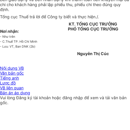
chi cho khách hàng phải lập phiếu thu, phiếu chi theo đúng quy
định.
Tổng cục Thuế trả lời để Công ty biết và thực hiện./.
KT. TỔNG CỤC TRƯỞNG
PHÓ TỔNG CỤC TRƯỞNG
Nơi nhận:
- Như trên
- C.Thuế TP. Hồ Chí Minh
- Lưu: VT, Ban DNK (2b)
Nguyễn Thị Cúc
Nội dung VB
Văn bản gốc
Tiếng anh
Lược đồ
VB liên quan
Bản án áp dụng
Vui lòng
Đăng ký
tài khoản hoặc
đăng nhập
để xem và tải văn bản
gốc.