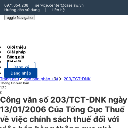
0971.654.238
service.center@caselaw.vn
Hướng dẫn sử dụng
|
Liên hệ
Toggle Navigation
Giới thiệu
Giải pháp
Bảng giá
Bài viết
Đăng ký
Đăng nhập
Trang chủ
Văn bản pháp luật
203/TCT-DNK
Thông tin văn bản
122
0
Công văn số 203/TCT-DNK ngày
13/01/2006 Của Tổng Cục Thuế
về việc chính sách thuế đối với