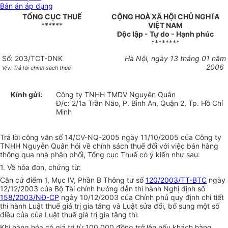
Bản án áp dụng
TỔNG CỤC THUẾ
CỘNG HOÀ XÃ HỘI CHỦ NGHĨA
******
VIỆT NAM
Độc lập - Tự do - Hạnh phúc
********
Số: 203/TCT-DNK
Hà Nội, ngày 13 tháng 01 năm
2006
V/v: Trả lời chính sách thuế
Kính gửi:
Công ty TNHH TMDV Nguyên Quân
Đ/c: 2/1a Trần Não, P. Bình An, Quận 2, Tp. Hồ Chí
Minh
Trả lời công văn số 14/CV-NQ-2005 ngày 11/10/2005 của Công ty
TNHH Nguyễn Quân hỏi về chính sách thuế đối với việc bán hàng
thông qua nhà phân phối, Tổng cục Thuế có ý kiến như sau:
1. Về hóa đơn, chứng từ:
Căn cứ điểm 1, Mục IV, Phần B Thông tư số
120/2003/TT-BTC
ngày
12/12/2003 của Bộ Tài chính hướng dẫn thi hành Nghị định số
158/2003/NĐ-CP
ngày 10/12/2003 của Chính phủ quy định chi tiết
thi hành Luật thuế giá trị gia tăng và Luật sửa đổi, bổ sung một số
điều của của Luật thuế giá trị gia tăng thì:
Khi hàng hóa có giá trị từ 100.000 đồng trở lên nếu khách hàng