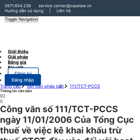
0971.654.238
service.center@caselaw.vn
Hướng dẫn sử dụng
|
Liên hệ
Toggle Navigation
Giới thiệu
Giải pháp
Bảng giá
Bài viết
Đăng ký
Đăng nhập
Trang chủ
Văn bản pháp luật
111/TCT-PCCS
Thông tin văn bản
92
0
Công văn số 111/TCT-PCCS
ngày 11/01/2006 Của Tổng Cục
thuế về việc kê khai khấu trừ