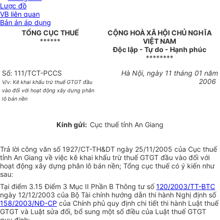
Lược đồ
VB liên quan
Bản án áp dụng
TỔNG CỤC THUẾ
CỘNG HOÀ XÃ HỘI CHỦ NGHĨA
******
VIỆT NAM
Độc lập - Tự do - Hạnh phúc
********
Số: 111/TCT-PCCS
Hà Nội, ngày 11 tháng 01 năm
2006
V/v: Kê khai khấu trừ thuế GTGT đầu
vào đối với hoạt động xây dựng phân
lô bán nền
Kính gửi:
Cục thuế tỉnh An Giang
Trả lời công văn số 1927/CT-TH&DT ngày 25/11/2005 của Cục thuế
tỉnh An Giang về việc kê khai khấu trừ thuế GTGT đầu vào đối với
hoạt động xây dựng phân lô bán nền; Tổng cục thuế có ý kiến như
sau:
Tại điểm 3.15 Điểm 3 Mục II Phần B Thông tư số
120/2003/TT-BTC
ngày 12/12/2003 của Bộ Tài chính hướng dẫn thi hành Nghị định số
158/2003/NĐ-CP
của Chính phủ quy định chi tiết thi hành Luật thuế
GTGT và Luật sửa đổi, bổ sung một số điều của Luật thuế GTGT
quy định: