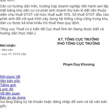
Căn cứ hướng dẫn trên, trường hợp doanh nghiệp tiến hành san lấp
mặt bằng khu dân cư có phát sinh doanh thu bán lô đất nền thuộc
diện chịu thuế GTGT với mức thuế suất 10%. Số thuế GTGT đầu vào
phát sinh đối với quá trình xây dựng hệ thống công cộng trong khu
dân cư được kê khai khấu trừ thuế theo quy định.
Tổng cục Thuế có ý kiến để Cục thuế tỉnh An Giang được biết và
hướng dẫn thực hiện./.
KT. TỔNG CỤC TRƯỞNG
PHÓ TỔNG CỤC TRƯỞNG
Nơi nhận:
- Như trên
- Lưu: VT, PCCS (2b)
Phạm Duy Khương
Nội dung VB
Văn bản gốc
Tiếng anh
Lược đồ
VB liên quan
Bản án áp dụng
Vui lòng
Đăng ký
tài khoản hoặc
đăng nhập
để xem và tải văn bản
gốc.