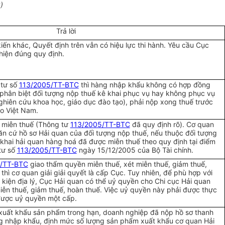
)
Trả lời
kiến khác, Quyết định trên vẫn có hiệu lực thi hành. Yêu cầu Cục
hiện đúng quy định.
 tư số
113/2005/TT-BTC
thì hàng nhập khẩu không có hợp đồng
hân biệt đối tượng nộp thuế kê khai phục vụ hay không phục vụ
ghiên cứu khoa học, giáo dục đào tạo), phải nộp xong thuế trước
o Việt Nam.
t miễn thuế (Thông tư
113/2005/TT-BTC
đã quy định rõ). Cơ quan
căn cứ hồ sơ Hải quan của đối tượng nộp thuế, nếu thuộc đối tượng
ờ khai hải quan hàng hoá đã được miễn thuế theo quy định tại điểm
tư số
113/2005/TT-BTC
ngày 15/12/2005 của Bộ Tài chính.
5/TT-BTC
giao thẩm quyền miễn thuế, xét miễn thuế, giảm thuế,
thì cơ quan giải giải quyết là cấp Cục. Tuy nhiên, để phù hợp với
u kiện địa lý, Cục Hải quan có thể uỷ quyền cho Chi cục Hải quan
miễn thuế, giảm thuế, hoàn thuế. Việc uỷ quyền này phải được thực
được uỷ quyền một cấp.
uất khẩu sản phẩm trong hạn, doanh nghiệp đã nộp hồ sơ thanh
g nhập khẩu, định mức số lượng sản phẩm xuất khẩu cơ quan Hải