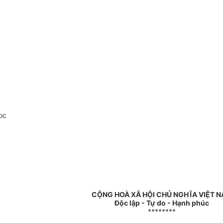
oc
CỘNG HOÀ XÃ HỘI CHỦ NGHĨA VIỆT 
Độc lập - Tự do - Hạnh phúc
********