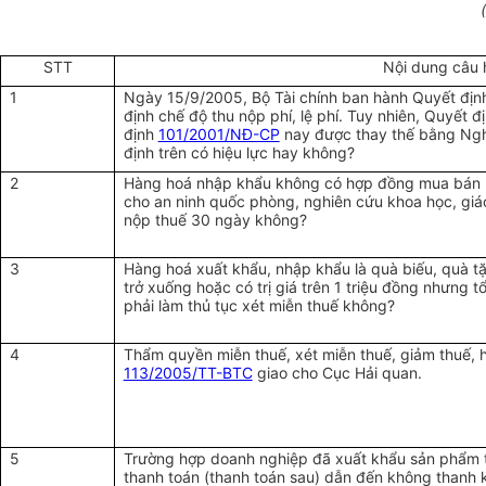
STT
Nội dung câu 
1
Ngày 15/9/2005, Bộ Tài chính ban hành Quyết địn
định chế độ thu nộp phí, lệ phí. Tuy nhiên, Quyết 
định
101/2001/NĐ-CP
nay được thay thế bằng Ngh
định trên có hiệu lực hay không?
2
Hàng hoá nhập khẩu không có hợp đồng mua bán 
cho an ninh quốc phòng, nghiên cứu khoa học, giá
nộp thuế 30 ngày không?
3
Hàng hoá xuất khẩu, nhập khẩu là quà biếu, quà tặn
trở xuống hoặc có trị giá trên 1 triệu đồng nhưng 
phải làm thủ tục xét miễn thuế không?
4
Thẩm quyền miễn thuế, xét miễn thuế, giảm thuế, 
113/2005/TT-BTC
giao cho Cục Hải quan.
5
Trường hợp doanh nghiệp đã xuất khẩu sản phẩm 
thanh toán (thanh toán sau) dẫn đến không thanh 