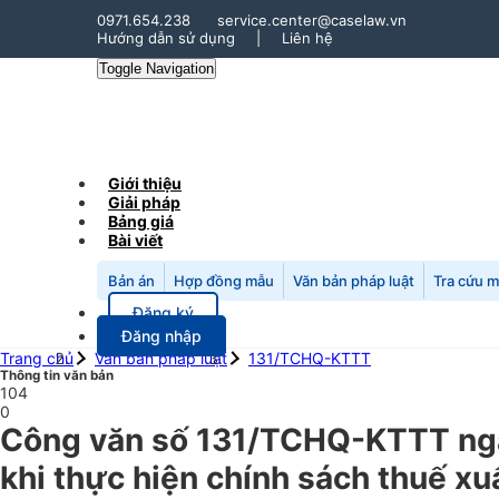
0971.654.238
service.center@caselaw.vn
Hướng dẫn sử dụng
|
Liên hệ
Toggle Navigation
Giới thiệu
Giải pháp
Bảng giá
Bài viết
Bản án
Hợp đồng mẫu
Văn bản pháp luật
Tra cứu 
Đăng ký
Đăng nhập
Trang chủ
Văn bản pháp luật
131/TCHQ-KTTT
Thông tin văn bản
104
0
Công văn số 131/TCHQ-KTTT ngà
khi thực hiện chính sách thuế xu