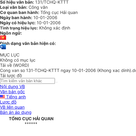
Số hiệu văn bản:
131/TCHQ-KTTT
Loại văn bản:
Công văn
Cơ quan ban hành:
Tổng cục Hải quan
Ngày ban hành:
10-01-2006
Ngày có hiệu lực:
10-01-2006
Không xác định
Tình trạng hiệu lực:
Ngôn ngữ:
Định dạng văn bản hiện có:
MỤC LỤC
Không có mục lục
Tải về (WORD)
Cong van so 131-TCHQ-KTTT ngay 10-01-2006 (Khong xac dinh).d
Tải lược đồ
Nội dung VB
Văn bản gốc
Tiếng anh
Lược đồ
VB liên quan
Bản án áp dụng
TỔNG CỤC HẢI QUAN
******