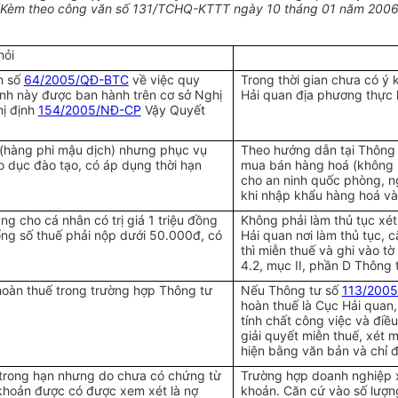
(Kèm theo công văn số 131/TCHQ-KTTT ngày 10 tháng 01 năm 2006
hỏi
h số
64/2005/QĐ-BTC
về việc quy
Trong thời gian chưa có ý 
định này được ban hành trên cơ sở Nghị
Hải quan địa phương thực 
ị định
154/2005/NĐ-CP
Vậy Quyết
(hàng phi mậu dịch) nhưng phục vụ
Theo hướng dẫn tại Thông
o dục đào tạo, có áp dụng thời hạn
mua bán hàng hoá (không p
cho an ninh quốc phòng, n
khi nhập khẩu hàng hoá và
g cho cá nhân có trị giá 1 triệu đồng
Không phải làm thủ tục xé
tổng số thuế phải nộp dưới 50.000đ, có
Hải quan nơi làm thủ tục, 
thì miễn thuế và ghi vào t
4.2, mục II, phần D Thông 
hoàn thuế trong trường hợp Thông tư
Nếu Thông tư số
113/200
hoàn thuế là Cục Hải quan, 
tính chất công việc và điề
giải quyết miễn thuế, xét 
hiện bằng văn bản và chỉ 
trong hạn nhưng do chưa có chứng từ
Trường hợp doanh nghiệp x
khoản được có được xem xét là nợ
khoản. Căn cứ vào số lượn