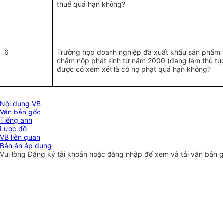
thuế quá hạn không?
6
Trường hợp doanh nghiệp đã xuất khẩu sản phẩm t
chậm nộp phát sinh từ năm 2000 (đang làm thủ tụ
được có xem xét là có nợ phạt quá hạn không?
Nội dung VB
Văn bản gốc
Tiếng anh
Lược đồ
VB liên quan
Bản án áp dụng
Vui lòng
Đăng ký
tài khoản hoặc
đăng nhập
để xem và tải văn bản 