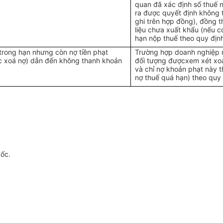
quan đã xác định số thuế 
ra được quyết định không 
ghi trên hợp đồng), đồng 
liệu chưa xuất khẩu (nếu c
hạn nộp thuế theo quy địn
rong hạn nhưng còn nợ tiền phạt
Trường hợp doanh nghiệp n
c xoá nợ) dẫn đến không thanh khoản
đối tượng đượcxem xét xoá
và chỉ nợ khoản phạt này t
nợ thuế quá hạn) theo quy
gốc.