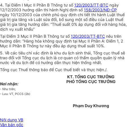
4. Tại Điểm I Mục II Phần B Thông tư số
120/2003/TT-BTC
ngày
12/12/2003 hướng dẫn thi hành Nghị định số
158/2003/NĐ-CP
ngày 10/12/2003 của chính phủ quy định chi tiết thi hành Luật thuế
giá trị gia tăng và Luật sửa đổi, bổ sung một số điều của Luật thuế
giá trị gia tăng hướng dẫn: “Thuế suất 0% áp dụng đối với hàng hóa,
dịch vụ xuất khẩu”
Tại Điểm 3 Mục II Phần B Thông tư số
120/2003/TT-BTC
nêu trên
hướng dẫn: “Hàng hóa không quy định tại Mục II Phần A: Điểm 1, 2
Mục II Phần B Thông tư này đều áp dụng thuế suất 10%.
5. Về các tiêu chí xác định là khu du lịch sinh thái, Tổng cục thuế sẽ
trao đổi với Tổng cục du lịch là cơ quan có thẩm quyền quản lý nhà
nước về du lịch để có hướng dẫn thực hiện thống nhất.
Tổng cục Thuế thông báo để Cục thuế biết và thực hiện./.
KT. TỔNG CỤC TRƯỞNG
PHÓ TỔNG CỤC TRƯỞNG
Nơi nhận:
- Như trên;
- Lưu: VT, PCCS (2b)
Phạm Duy Khương
Nội dung VB
Văn bản gốc