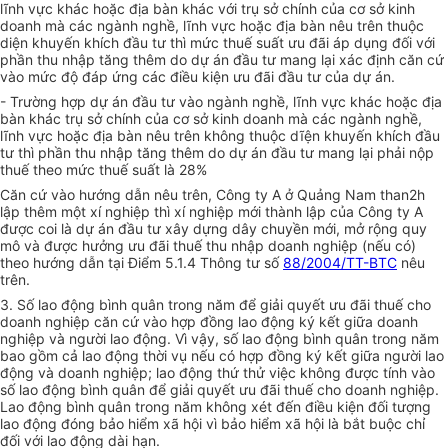
lĩnh vực khác hoặc địa bàn khác với trụ sở chính của cơ sở kinh
doanh mà các ngành nghề, lĩnh vực hoặc địa bàn nêu trên thuộc
diện khuyến khích đầu tư thì mức thuế suất ưu đãi áp dụng đối với
phần thu nhập tăng thêm do dự án đầu tư mang lại xác định căn cứ
vào mức độ đáp ứng các điều kiện ưu đãi đầu tư của dự án.
- Trường hợp dự án đầu tư vào ngành nghề, lĩnh vực khác hoặc địa
bàn khác trụ sở chính của cơ sở kinh doanh mà các ngành nghề,
lĩnh vực hoặc địa bàn nêu trên không thuộc dĩện khuyến khích đầu
tư thì phần thu nhập tăng thêm do dự án đầu tư mang lại phải nộp
thuế theo mức thuế suất là 28%
Căn cứ vào hướng dẫn nêu trên, Công ty A ở Quảng Nam than2h
lập thêm một xí nghiệp thì xí nghiệp mới thành lập của Công ty A
được coi là dự án đầu tư xây dựng dây chuyền mới, mở rộng quy
mô và được hưởng ưu đãi thuế thu nhập doanh nghiệp (nếu có)
theo hướng dẫn tại Điểm 5.1.4 Thông tư số
88/2004/TT-BTC
nêu
trên.
3. Số lao động bình quân trong năm để giải quyết ưu đãi thuế cho
doanh nghiệp căn cứ vào hợp đồng lao động ký kết giữa doanh
nghiệp và người lao động. Vì vậy, số lao động bình quân trong năm
bao gồm cả lao động thời vụ nếu có hợp đồng ký kết giữa người lao
động và doanh nghiệp; lao động thứ thử việc không được tính vào
số lao động bình quân để giải quyết ưu đãi thuế cho doanh nghiệp.
Lao động bình quân trong năm không xét đến điều kiện đối tượng
lao động đóng bảo hiểm xã hội vì bảo hiểm xã hội là bắt buộc chỉ
đối với lao động dài hạn.