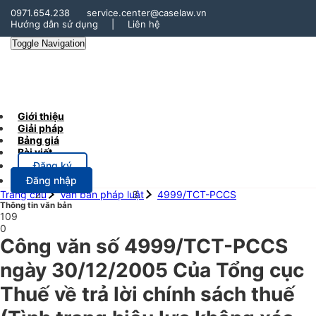
0971.654.238
service.center@caselaw.vn
Hướng dẫn sử dụng
|
Liên hệ
Toggle Navigation
Giới thiệu
Giải pháp
Bảng giá
Bài viết
Đăng ký
Đăng nhập
Trang chủ
Văn bản pháp luật
4999/TCT-PCCS
Thông tin văn bản
109
0
Công văn số 4999/TCT-PCCS
ngày 30/12/2005 Của Tổng cục
Thuế về trả lời chính sách thuế