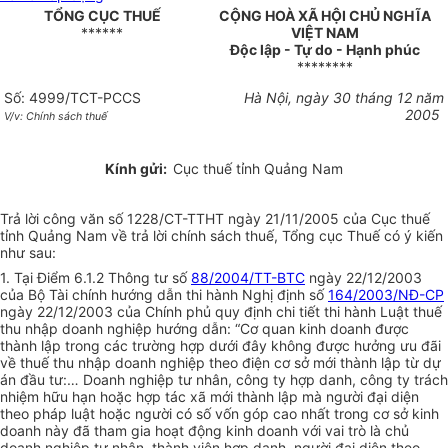
TỔNG CỤC THUẾ
CỘNG HOÀ XÃ HỘI CHỦ NGHĨA
******
VIỆT NAM
Độc lập - Tự do - Hạnh phúc
********
Số: 4999/TCT-PCCS
Hà Nội, ngày 30 tháng 12 năm
2005
V/v: Chính sách thuế
Kính gửi:
Cục thuế tỉnh Quảng Nam
Trả lời công văn số 1228/CT-TTHT ngày 21/11/2005 của Cục thuế
tỉnh Quảng Nam về trả lời chính sách thuế, Tổng cục Thuế có ý kiến
như sau:
1. Tại Điểm 6.1.2 Thông tư số
88/2004/TT-BTC
ngày 22/12/2003
của Bộ Tài chính hướng dẫn thi hành Nghị định số
164/2003/NĐ-CP
ngày 22/12/2003 của Chính phủ quy định chi tiết thi hành Luật thuế
thu nhập doanh nghiệp hướng dẫn: “Cơ quan kinh doanh được
thành lập trong các trường hợp dưới đây không được hưởng ưu đãi
về thuế thu nhập doanh nghiệp theo điện cơ sở mới thành lập từ dự
án đầu tư:… Doanh nghiệp tư nhân, công ty hợp danh, công ty trách
nhiệm hữu hạn hoặc hợp tác xã mới thành lập mà người đại diện
theo pháp luật hoặc người có số vốn góp cao nhất trong cơ sở kinh
doanh này đã tham gia hoạt động kinh doanh với vai trò là chủ
doanh nghiệp tư nhân, thành viên hợp danh, người đại diện theo