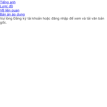
Tiếng anh
Lược đồ
VB liên quan
Bản án áp dụng
Vui lòng
Đăng ký
tài khoản hoặc
đăng nhập
để xem và tải văn bản
gốc.