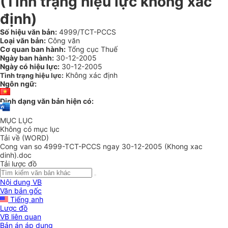
(Tình trạng hiệu lực không xác
định)
Số hiệu văn bản:
4999/TCT-PCCS
Loại văn bản:
Công văn
Cơ quan ban hành:
Tổng cục Thuế
Ngày ban hành:
30-12-2005
Ngày có hiệu lực:
30-12-2005
Không xác định
Tình trạng hiệu lực:
Ngôn ngữ:
Định dạng văn bản hiện có:
MỤC LỤC
Không có mục lục
Tải về (WORD)
Cong van so 4999-TCT-PCCS ngay 30-12-2005 (Khong xac
dinh).doc
Tải lược đồ
Nội dung VB
Văn bản gốc
Tiếng anh
Lược đồ
VB liên quan
Bản án áp dụng