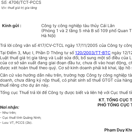
Số: 4706/TCT-PCCS
V/v: thuế giá trị gia tăng
Kính gửi :
Công ty công nghiệp tàu thủy Cái Lân
(Phòng 1 và 2 tầng 5 nhà B số 109 phố Quan T
Hà Nội)
Trả lời công văn số 417/CV-CTCL ngày 17/11/2005 của Công ty công
Tại Điểm 3, Mục I, Phần D Thông tư số
120/2003/TT-BTC
ngày 12/12
Luật thuế giá trị gia tăng và Luật sửa đổi, bổ sung một số điều của
của cơ sở sản xuất đang giai đoạn đầu tư, chưa đi vào hoạt động, 
được xét hoàn thuế theo quý. Cơ sở kinh doanh phải kê khai, lập hồ 
Căn cứ vào hướng dẫn nêu trên, trường hợp Công ty công nghiệp tàu
doanh, chưa đăng ký nộp thuế, có phát sinh số thuế GTGT của hàng 
thuế riêng cho dự án này.
Tổng cục Thuế trả lời để Công ty được biết và liên hệ với Cục thuế t
KT. TỔNG CỤC
PHÓ TỔNG CỤC
Nơi nhận:
- Như trên;
- Cục thuế tỉnh Quảng Ninh;
- Lưu: VT, PCCS (2b).
Phạm Duy Kh