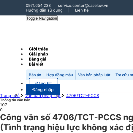
0971.654.238
service.center@caselaw.vn
Hướng dẫn sử dụng
|
Liên hệ
Toggle Navigation
Giới thiệu
Giải pháp
Bảng giá
Bài viết
Bản án
Hợp đồng mẫu
Văn bản pháp luật
Tra cứu 
Đăng ký
Đăng nhập
Trang chủ
Văn bản pháp luật
4706/TCT-PCCS
Thông tin văn bản
107
0
Công văn số 4706/TCT-PCCS ngày
(Tình trạng hiệu lực không xác đ