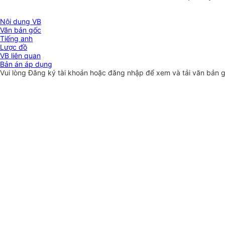
Nội dung VB
Văn bản gốc
Tiếng anh
Lược đồ
VB liên quan
Bản án áp dụng
Vui lòng
Đăng ký
tài khoản hoặc
đăng nhập
để xem và tải văn bản 