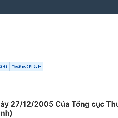
mã HS
Thuật ngữ Pháp lý
 27/12/2005 Của Tổng cục Thuế v
ịnh)