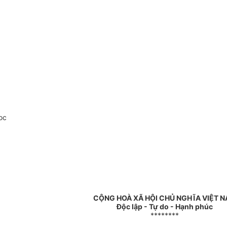
oc
CỘNG HOÀ XÃ HỘI CHỦ NGHĨA VIỆT 
Độc lập - Tự do - Hạnh phúc
********