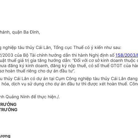
hánh, quận Ba Đình,
 nghiệp tàu thủy Cái Lân, Tổng cục Thuế có ý kiến như sau:
/2003 của Bộ Tài chính hướng dẫn thi hành Nghị định số
158/2003
 Luật thuế giá trị gia tăng hướng dẫn: “Đối với cơ sở kinh doanh thu
chưa đăng ký kinh doanh, đăng ký nộp thuế, có số thuế GTGT của hàn
sơ hoàn thuế riêng cho dự án đầu tư”.
 thủy Cái Lân có dự án tại Cụm Công nghiệp tàu thủy Cái Lân đang 
hóa, dịch vụ sử dụng cho dự án đầu tư thì được xét hoàn thuế. Công
ỉnh Quảng Ninh để thực hiện./.
 TRƯỞNG
 TRƯỞNG
ương