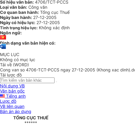
Số hiệu văn bản:
4706/TCT-PCCS
Loại văn bản:
Công văn
Cơ quan ban hành:
Tổng cục Thuế
Ngày ban hành:
27-12-2005
Ngày có hiệu lực:
27-12-2005
Không xác định
Tình trạng hiệu lực:
Ngôn ngữ:
Định dạng văn bản hiện có:
MỤC LỤC
Không có mục lục
Tải về (WORD)
Cong van so 4706-TCT-PCCS ngay 27-12-2005 (Khong xac dinh).d
Tải lược đồ
Nội dung VB
Văn bản gốc
Tiếng anh
Lược đồ
VB liên quan
Bản án áp dụng
TỔNG CỤC THUẾ
******