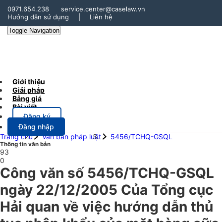
0971.654.238
service.center@caselaw.vn
Hướng dẫn sử dụng
|
Liên hệ
Toggle Navigation
Giới thiệu
Giải pháp
Bảng giá
Bài viết
Đăng ký
Đăng nhập
Trang chủ
Văn bản pháp luật
5456/TCHQ-GSQL
Thông tin văn bản
93
0
Công văn số 5456/TCHQ-GSQL
ngày 22/12/2005 Của Tổng cục
Hải quan về việc hướng dẫn thủ