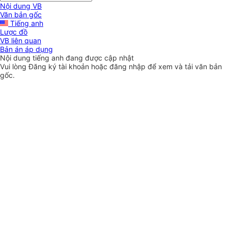
Nội dung VB
Văn bản gốc
Tiếng anh
Lược đồ
VB liên quan
Bản án áp dụng
Nội dung tiếng anh đang được cập nhật
Vui lòng
Đăng ký
tài khoản hoặc
đăng nhập
để xem và tải văn bản
gốc.