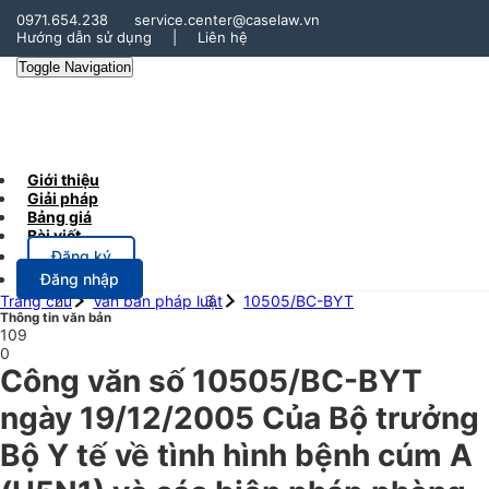
0971.654.238
service.center@caselaw.vn
Hướng dẫn sử dụng
|
Liên hệ
Toggle Navigation
Giới thiệu
Giải pháp
Bảng giá
Bài viết
Đăng ký
Đăng nhập
Trang chủ
Văn bản pháp luật
10505/BC-BYT
Thông tin văn bản
109
0
Công văn số 10505/BC-BYT
ngày 19/12/2005 Của Bộ trưởng
Bộ Y tế về tình hình bệnh cúm A