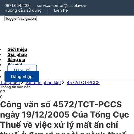
0971.654.238
service.center@caselaw.vn
Hướng dẫn sử dụng
|
Liên hệ
Toggle Navigation
Giới thiệu
Giải pháp
Bảng giá
Bài viết
Đăng ký
Đăng nhập
Trang chủ
Văn bản pháp luật
4572/TCT-PCCS
Thông tin văn bản
93
0
Công văn số 4572/TCT-PCCS
ngày 19/12/2005 Của Tổng Cục
Thuế về việc xử lý mất ấn chỉ