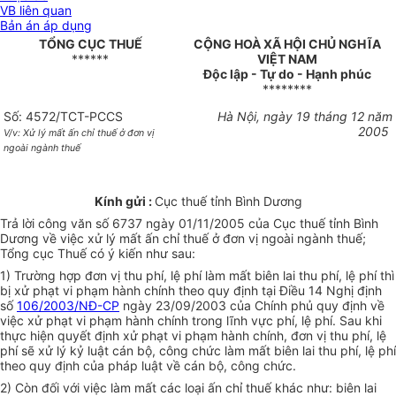
VB liên quan
Bản án áp dụng
TỔNG CỤC THUẾ
CỘNG HOÀ XÃ HỘI CHỦ NGHĨA
******
VIỆT NAM
Độc lập - Tự do - Hạnh phúc
********
Số: 4572/TCT-PCCS
Hà Nội, ngày 19 tháng 12 năm
2005
V/v: Xử lý mất ấn chỉ thuế ở đơn vị
ngoài ngành thuế
Kính gửi :
Cục thuế tỉnh Bình Dương
Trả lời công văn số 6737 ngày 01/11/2005 của Cục thuế tỉnh Bình
Dương về việc xử lý mất ấn chỉ thuế ở đơn vị ngoài ngành thuế;
Tổng cục Thuế có ý kiến như sau:
1) Trường hợp đơn vị thu phí, lệ phí làm mất biên lai thu phí, lệ phí thì
bị xử phạt vi phạm hành chính theo quy định tại Điều 14 Nghị định
số
106/2003/NĐ-CP
ngày 23/09/2003 của Chính phủ quy định về
việc xử phạt vi phạm hành chính trong lĩnh vực phí, lệ phí. Sau khi
thực hiện quyết định xử phạt vi phạm hành chính, đơn vị thu phí, lệ
phí sẽ xử lý kỷ luật cán bộ, công chức làm mất biên lai thu phí, lệ phí
theo quy định của pháp luật về cán bộ, công chức.
2) Còn đối với việc làm mất các loại ấn chỉ thuế khác như: biên lai