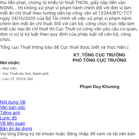
thu tiền phạt, chứng từ khấu từ thuế TNCN, giấy nộp tiền vào
NSNN… thì không xử phạt vi phạm hành chính đối với đơn vị làm
mất ấn chỉ thuế theo hướng dẫn tại công văn số 13344/BTC-TCT
ngày 24/10/2005 của Bộ Tài chính về việc xử phạt vi phạm hành
chính làm mất ấn chỉ thuế. Đối với cán bộ, công chức trực tiếp làm
mất các loại ấn chỉ thuế thì Cục Thuế có công văn yêu cầu cơ quan,
đơn vị xử lý kỷ luật theo quy định của pháp luật về cán bộ, công
chức.
Tổng cục Thuế thông báo để Cục thuế được biết và thực hiện./.
KT. TỔNG CỤC TRƯỞNG
PHÓ TỔNG CỤC TRƯỞNG
Nơi nhận:
- Như trên;
- Cục Thuế các tỉnh, thành phố;
- Lưu: VT, PCCS (2b)
Phạm Duy Khương
Nội dung VB
Văn bản gốc
Tiếng anh
Lược đồ
VB liên quan
Bản án áp dụng
Vui lòng
Đăng ký
tài khoản hoặc
đăng nhập
để xem và tải văn bản
gốc.