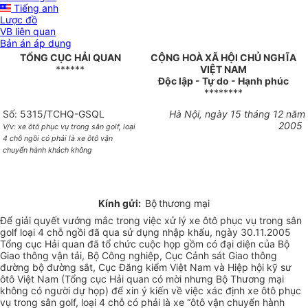
Tiếng anh
Lược đồ
VB liên quan
Bản án áp dụng
TỔNG CỤC HẢI QUAN
CỘNG HOÀ XÃ HỘI CHỦ NGHĨA
******
VIỆT NAM
Độc lập - Tự do - Hạnh phúc
********
Số: 5315/TCHQ-GSQL
Hà Nội, ngày 15 tháng 12 năm
2005
V/v: xe ôtô phục vụ trong sân golf, loại
4 chỗ ngồi có phải là xe ôtô vận
chuyển hành khách không
Kính gửi:
Bộ
thương mại
Để giải quyết vướng mắc trong việc xử lý xe ôtô phục vụ trong sân
golf loại 4 chỗ ngồi đã qua sử dụng nhập khẩu, ngày 30.11.2005
Tổng cục Hải quan đã tổ chức cuộc họp gồm có đại diện của Bộ
Giao thông vận tải, Bộ Công nghiệp, Cục Cảnh sát Giao thông
đường bộ đường sắt, Cục Đăng kiểm Việt Nam và Hiệp hội kỹ sư
ôtô Việt Nam (Tổng cục Hải quan có mời nhưng Bộ Thương mại
không có người dự họp) để xin ý kiến về việc xác định xe ôtô phục
vụ trong sân golf, loại 4 chỗ có phải là xe “ôtô vận chuyển hành