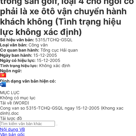
trong sân golf, loại 4 chỗ ngồi có
phải là xe ôtô vận chuyển hành
khách không (Tình trạng hiệu
lực không xác định)
Số hiệu văn bản:
5315/TCHQ-GSQL
Loại văn bản:
Công văn
Cơ quan ban hành:
Tổng cục Hải quan
Ngày ban hành:
15-12-2005
Ngày có hiệu lực:
15-12-2005
Không xác định
Tình trạng hiệu lực:
Ngôn ngữ:
Định dạng văn bản hiện có:
MỤC LỤC
Không có mục lục
Tải về (WORD)
Cong van so 5315-TCHQ-GSQL ngay 15-12-2005 (Khong xac
dinh).doc
Tải lược đồ
Nội dung VB
Văn bản gốc