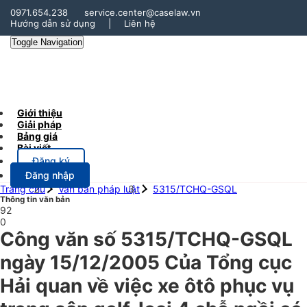
0971.654.238
service.center@caselaw.vn
Hướng dẫn sử dụng
|
Liên hệ
Toggle Navigation
Giới thiệu
Giải pháp
Bảng giá
Bài viết
Đăng ký
Đăng nhập
Trang chủ
Văn bản pháp luật
5315/TCHQ-GSQL
Thông tin văn bản
92
0
Công văn số 5315/TCHQ-GSQL
ngày 15/12/2005 Của Tổng cục
Hải quan về việc xe ôtô phục vụ