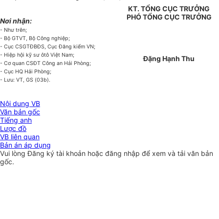
KT. TỔNG CỤC TRƯỞNG
PHÓ TỔNG CỤC TRƯỞNG
Nơi nhận:
- Như trên;
- Bộ GTVT, Bộ Công nghiệp;
- Cục CSGTĐBĐS, Cục Đăng kiểm VN;
- Hiệp hội kỹ sư ôtô Việt Nam;
Đặng Hạnh Thu
- Cơ quan CSĐT Công an Hải Phòng;
- Cục HQ Hải Phòng;
- Lưu: VT, GS (03b).
Nội dung VB
Văn bản gốc
Tiếng anh
Lược đồ
VB liên quan
Bản án áp dụng
Vui lòng
Đăng ký
tài khoản hoặc
đăng nhập
để xem và tải văn bản
gốc.