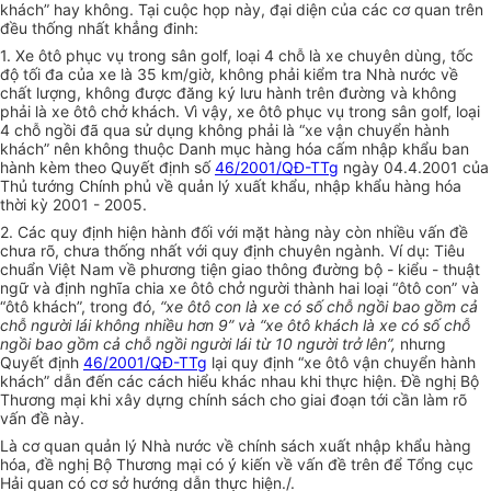
khách” hay không. Tại cuộc họp này, đại diện của các cơ quan trên
đều thống nhất khẳng đinh:
1. Xe ôtô phục vụ trong sân golf, loại 4 chỗ là xe chuyên dùng, tốc
độ tối đa của xe là 35 km/giờ, không phải kiểm tra Nhà nước về
chất lượng, không được đăng ký lưu hành trên đường và không
phải là xe ôtô chở khách. Vì vậy, xe ôtô phục vụ trong sân golf, loại
4 chỗ ngồi đã qua sử dụng không phải là “xe vận chuyển hành
khách” nên không thuộc Danh mục hàng hóa cấm nhập khẩu ban
hành kèm theo Quyết định số
46/2001/QĐ-TTg
ngày 04.4.2001 của
Thủ tướng Chính phủ về quản lý xuất khẩu, nhập khẩu hàng hóa
thời kỳ 2001 - 2005.
2. Các quy định hiện hành đối với mặt hàng này còn nhiều vấn đề
chưa rõ, chưa thống nhất với quy định chuyên ngành. Ví dụ: Tiêu
chuẩn Việt Nam về phương tiện giao thông đường bộ - kiểu - thuật
ngữ và định nghĩa chia xe ôtô chở người thành hai loại “ôtô con” và
“ôtô khách”, trong đó,
“xe ôtô con là xe có số chỗ ngồi bao gồm cả
chỗ người lái không nhiều hơn 9” và “xe ôtô khách là xe có số chỗ
ngồi bao gồm cả chỗ ngồi người lái từ 10 người trở lên”,
nhưng
Quyết định
46/2001/QĐ-TTg
lại quy định “xe ôtô vận chuyển hành
khách” dẫn đến các cách hiểu khác nhau khi thực hiện. Đề nghị Bộ
Thương mại khi xây dựng chính sách cho giai đoạn tới cần làm rõ
vấn đề này.
Là cơ quan quản lý Nhà nước về chính sách xuất nhập khẩu hàng
hóa, đề nghị Bộ Thương mại có ý kiến về vấn đề trên để Tổng cục
Hải quan có cơ sở hướng dẫn thực hiện./.