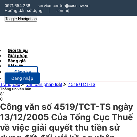
0971.654.238
service.center@caselaw.vn
Hướng dẫn sử dụng
|
Liên hệ
Toggle Navigation
Giới thiệu
Giải pháp
Bảng giá
Bài viết
Đăng ký
Đăng nhập
Trang chủ
Văn bản pháp luật
4519/TCT-TS
Thông tin văn bản
81
0
Công văn số 4519/TCT-TS ngày
13/12/2005 Của Tổng Cục Thuế
về việc giải quyết thu tiền sử