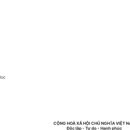
doc
CỘNG HOÀ XÃ HỘI CHỦ NGHĨA VIỆT 
Độc lập - Tự do - Hạnh phúc