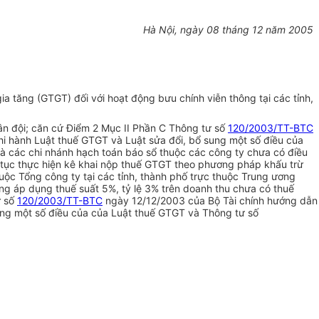
Hà Nội, ngày 08 tháng 12 năm 2005
a tăng (GTGT) đối với hoạt động bưu chính viễn thông tại các tỉnh,
 đội; căn cứ Điểm 2 Mục II Phần C Thông tư số
120/2003/TT-BTC
hi hành Luật thuế GTGT và Luật sửa đổi, bổ sung một số điều của
à các chi nhánh hạch toán báo sổ thuộc các công ty chưa có điều
 tục thực hiện kê khai nộp thuế GTGT theo phương pháp khấu trừ
uộc Tổng công ty tại các tỉnh, thành phố trực thuộc Trung ương
ợng áp dụng thuế suất 5%, tỷ lệ 3% trên doanh thu chưa có thuế
ư số
120/2003/TT-BTC
ngày 12/12/2003 của Bộ Tài chính hướng dẫn
ung một số điều của của Luật thuế GTGT và Thông tư số