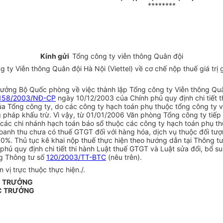
********
Kính gửi
Tổng công ty viễn thông Quân đội
Viễn thông Quân đội Hà Nội (Viettel) về cơ chế nộp thuế giá trị gi
ng Bộ Quốc phòng về việc thành lập Tổng công ty Viễn thông Quân
158/2003/NĐ-CP
ngày 10/12/2003 của Chính phủ quy định chi tiết t
a Tổng công ty, do các công ty hạch toán phụ thuộc tổng công ty v
 pháp khấu trừ. Vì vậy, từ 01/01/2006 Văn phòng Tổng công ty tiếp
 các chi nhánh hạch toán báo sổ thuộc các công ty hạch toán phụ th
doanh thu chưa có thuế GTGT đối với hàng hóa, dịch vụ thuộc đối tư
10%. Thủ tục kê khai nộp thuế thực hiện theo hướng dẫn tại Thông t
hủ quy định chi tiết thi hành Luật thuế GTGT và Luật sửa đổi, bổ s
ng Thông tư số
120/2003/TT-BTC
(nêu trên).
 vị trực thuộc thực hiện./.
C TRƯỞNG
C TRƯỞNG