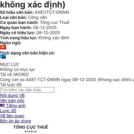
không xác định)
Số hiệu văn bản:
4481/TCT-DNNN
Loại văn bản:
Công văn
Cơ quan ban hành:
Tổng cục Thuế
Ngày ban hành:
08-12-2005
Ngày có hiệu lực:
08-12-2005
Không xác định
Tình trạng hiệu lực:
Ngôn ngữ:
Định dạng văn bản hiện có:
MỤC LỤC
Không có mục lục
Tải về (WORD)
Cong van so 4481-TCT-DNNN ngay 08-12-2005 (Khong xac dinh).
Tải lược đồ
Nội dung VB
Văn bản gốc
Tiếng anh
Lược đồ
VB liên quan
Bản án áp dụng
TỔNG CỤC THUẾ
******