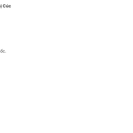
ị Cúc
gốc.