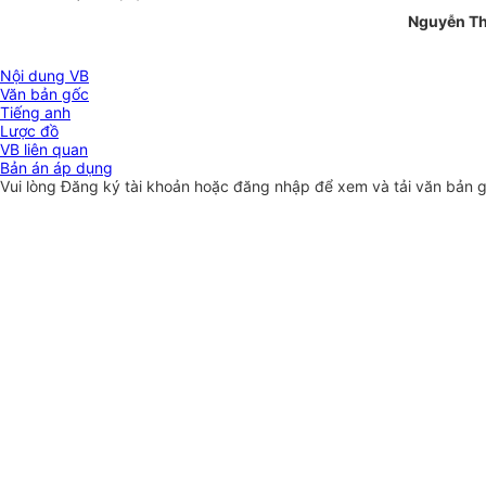
Nguyễn Th
Nội dung VB
Văn bản gốc
Tiếng anh
Lược đồ
VB liên quan
Bản án áp dụng
Vui lòng
Đăng ký
tài khoản hoặc
đăng nhập
để xem và tải văn bản 