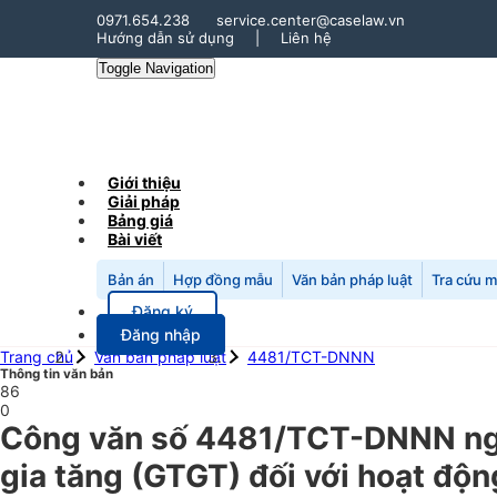
0971.654.238
service.center@caselaw.vn
Hướng dẫn sử dụng
|
Liên hệ
Toggle Navigation
Giới thiệu
Giải pháp
Bảng giá
Bài viết
Bản án
Hợp đồng mẫu
Văn bản pháp luật
Tra cứu 
Đăng ký
Đăng nhập
Trang chủ
Văn bản pháp luật
4481/TCT-DNNN
Thông tin văn bản
86
0
Công văn số 4481/TCT-DNNN ngày
gia tăng (GTGT) đối với hoạt động