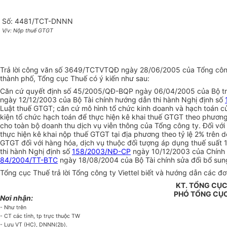
Số: 4481/TCT-DNNN
V/v: Nộp thuế GTGT
Trả lời công văn số 3649/TCTVTQĐ ngày 28/06/2005 của Tổng công ty 
thành phố, Tổng cục Thuế có ý kiến như sau:
Căn cứ quyết định số 45/2005/QĐ-BQP ngày 06/04/2005 của Bộ trưở
ngày 12/12/2003 của Bộ Tài chính hướng dẫn thi hành Nghị định số
Luật thuế GTGT; căn cứ mô hình tổ chức kinh doanh và hạch toán củ
kiện tổ chức hạch toán để thực hiện kê khai thuế GTGT theo phương
cho toàn bộ doanh thu dịch vụ viễn thông của Tổng công ty. Đối với
thực hiện kê khai nộp thuế GTGT tại địa phương theo tỷ lệ 2% trên 
GTGT đối với hàng hóa, dịch vụ thuộc đối tượng áp dụng thuế suất 
thi hành Nghị định số
158/2003/NĐ-CP
ngày 10/12/2003 của Chính p
84/2004/TT-BTC
ngày 18/08/2004 của Bộ Tài chính sửa đổi bổ su
Tổng cục Thuế trả lời Tổng công ty Viettel biết và hướng dẫn các đơn
KT. TỔNG CỤ
PHÓ TỔNG CỤ
Nơi nhận:
- Như trên
- CT các tỉnh, tp trực thuộc TW
- Lưu VT (HC), DNNN(2b).