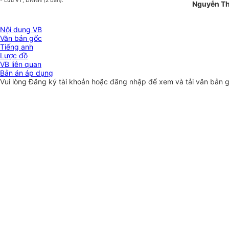
- Lưu VT, DNNN (2 bản).
Nguyễn Th
Nội dung VB
Văn bản gốc
Tiếng anh
Lược đồ
VB liên quan
Bản án áp dụng
Vui lòng
Đăng ký
tài khoản hoặc
đăng nhập
để xem và tải văn bản 