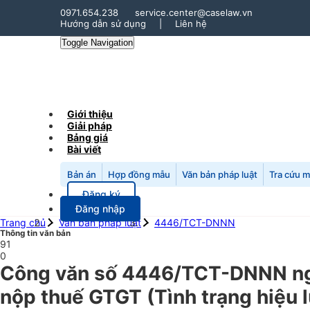
0971.654.238
service.center@caselaw.vn
Hướng dẫn sử dụng
|
Liên hệ
Toggle Navigation
Giới thiệu
Giải pháp
Bảng giá
Bài viết
Bản án
Hợp đồng mẫu
Văn bản pháp luật
Tra cứu 
Đăng ký
Đăng nhập
Trang chủ
Văn bản pháp luật
4446/TCT-DNNN
Thông tin văn bản
91
0
Công văn số 4446/TCT-DNNN ngà
nộp thuế GTGT (Tình trạng hiệu 