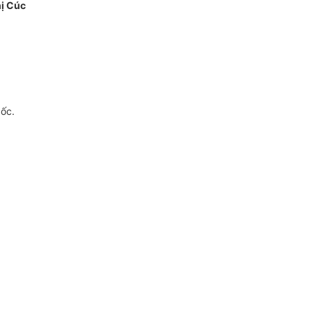
ị Cúc
gốc.