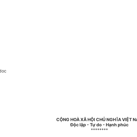
doc
CỘNG HOÀ XÃ HỘI CHỦ NGHĨA VIỆT 
Độc lập - Tự do - Hạnh phúc
********