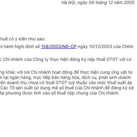
Hà Nội, ngày 06 tháng 12 năm 2005
huế có ý kiến như sau:
hi hành Nghị định số
158/2003/NĐ-CP
ngày 10/12/2003 của Chính
ác Chi nhánh của Công ty thực hiện đăng ký nộp thuế GTGT với cơ
ng khác với nơi Chi nhánh hoạt động để thực hiện cung ứng vật tư
i tại ngân hàng, trực tiếp bán hàng hóa, dịch vụ, phát sinh doanh
 trên doanh thu chưa có thuế GTGT tuỳ thuộc vào mức thuế suất áp
. Các Tổ sản xuất sử dụng mã số thuế của Chi nhánh để đăng ký kê
địa phương được tính vào số thuế nộp chung của Chi nhánh.