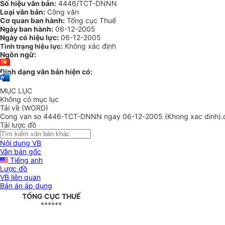
Số hiệu văn bản:
4446/TCT-DNNN
Loại văn bản:
Công văn
Cơ quan ban hành:
Tổng cục Thuế
Ngày ban hành:
06-12-2005
Ngày có hiệu lực:
06-12-2005
Không xác định
Tình trạng hiệu lực:
Ngôn ngữ:
Định dạng văn bản hiện có:
MỤC LỤC
Không có mục lục
Tải về (WORD)
Cong van so 4446-TCT-DNNN ngay 06-12-2005 (Khong xac dinh).
Tải lược đồ
Nội dung VB
Văn bản gốc
Tiếng anh
Lược đồ
VB liên quan
Bản án áp dụng
TỔNG CỤC THUẾ
******