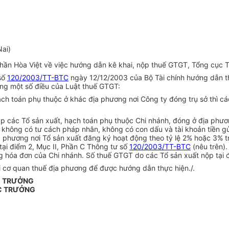
Nai)
ần Hòa Việt về việc hướng dẫn kê khai, nộp thuế GTGT, Tổng cục T
 số
120/2003/TT-BTC
ngày 12/12/2003 của Bộ Tài chính hướng dẫn t
sung một số điều của Luật thuế GTGT:
ch toán phụ thuộc ở khác địa phương nơi Công ty đóng trụ sở thì c
p các Tổ sản xuất, hạch toán phụ thuộc Chi nhánh, đóng ở địa phươ
ị không có tư cách pháp nhân, không có con dấu và tài khoản tiền gử
địa phương nơi Tổ sản xuất đăng ký hoạt động theo tỷ lệ 2% hoặc 3%
tại điểm 2, Mục II, Phần C Thông tư số
120/2003/TT-BTC
(nêu trên)
g hóa đơn của Chi nhánh. Số thuế GTGT do các Tổ sản xuất nộp tại 
ới cơ quan thuế địa phương để được hướng dẫn thực hiện./.
C TRƯỞNG
C TRƯỞNG