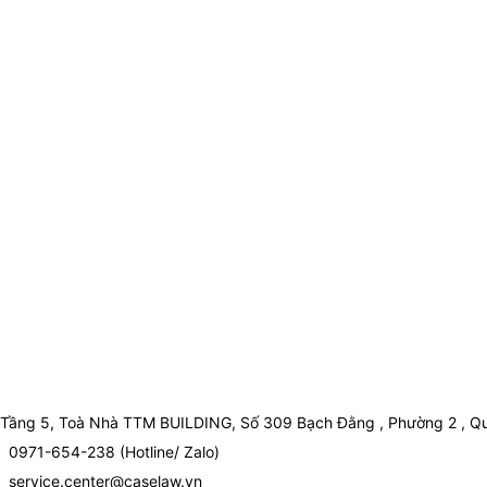
Tầng 5, Toà Nhà TTM BUILDING, Số 309 Bạch Đằng , Phường 2 , Qu
0971-654-238 (Hotline/ Zalo)
service.center@caselaw.vn