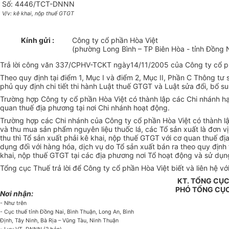
Số: 4446/TCT-DNNN
V/v: kê khai, nộp thuế GTGT
Kính gửi :
Công ty cổ phần Hòa Việt
(phường Long Bình – TP Biên Hòa - tỉnh Đồng 
Trả lời công văn 337/CPHV-TCKT ngày14/11/2005 của Công ty cổ ph
Theo quy định tại điểm 1, Mục I và điểm 2, Mục II, Phần C Thông tư
phủ quy định chi tiết thi hành Luật thuế GTGT và Luật sửa đổi, bổ 
Trường hợp Công ty cổ phần Hòa Việt có thành lập các Chi nhánh hạ
quan thuế địa phương tại nơi Chi nhánh hoạt động.
Trường hợp các Chi nhánh của Công ty cổ phần Hòa Việt có thành lậ
và thu mua sản phẩm nguyên liệu thuốc lá, các Tổ sản xuất là đơn v
thu thì Tổ sản xuất phải kê khai, nộp thuế GTGT với cơ quan thuế 
dụng đối với hàng hóa, dịch vụ do Tổ sản xuất bán ra theo quy định 
khai, nộp thuế GTGT tại các địa phương nơi Tổ hoạt động và sử dụn
Tổng cục Thuế trả lời để Công ty cổ phần Hòa Việt biết và liên hệ v
KT. TỔNG CỤ
PHÓ TỔNG CỤ
Nơi nhận:
- Như trên
- Cục thuế tỉnh Đồng Nai, Bình Thuận, Long An, Bình
Định, Tây Ninh, Bà Rịa – Vũng Tàu, Ninh Thuận