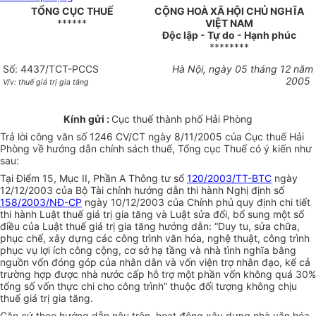
TỔNG CỤC THUẾ
CỘNG HOÀ XÃ HỘI CHỦ NGHĨA
******
VIỆT NAM
Độc lập - Tự do - Hạnh phúc
********
Số: 4437/TCT-PCCS
Hà Nội, ngày 05 tháng 12 năm
2005
V/v: thuế giá trị gia tăng
Kính gửi :
Cục thuế thành phố Hải Phòng
Trả lời công văn số 1246 CV/CT ngày 8/11/2005 của Cục thuế Hải
Phòng về hướng dẫn chính sách thuế, Tổng cục Thuế có ý kiến như
sau:
Tại Điểm 15, Mục II, Phần A Thông tư số
120/2003/TT-BTC
ngày
12/12/2003 của Bộ Tài chính hướng dẫn thi hành Nghị định số
158/2003/NĐ-CP
ngày 10/12/2003 của Chính phủ quy định chi tiết
thi hành Luật thuế giá trị gia tăng và Luật sửa đổi, bổ sung một số
điều của Luật thuế giá trị gia tăng hướng dẫn: “Duy tu, sửa chữa,
phục chế, xây dựng các công trình văn hóa, nghệ thuật, công trình
phục vụ lợi ích công cộng, cơ sở hạ tầng và nhà tình nghĩa bằng
nguồn vốn đóng góp của nhân dân và vốn viện trợ nhân đạo, kể cả
trường hợp được nhà nước cấp hỗ trợ một phần vốn không quá 30%
tổng số vốn thực chi cho công trình” thuộc đối tượng không chịu
thuế giá trị gia tăng.
Căn cứ theo hướng dẫn nêu trên, hoạt động xây dựng nhà văn hóa