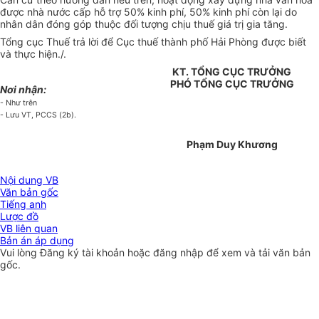
được nhà nước cấp hỗ trợ 50% kinh phí, 50% kinh phí còn lại do
nhân dân đóng góp thuộc đối tượng chịu thuế giá trị gia tăng.
Tổng cục Thuế trả lời để Cục thuế thành phố Hải Phòng được biết
và thực hiện./.
KT. TỔNG CỤC TRƯỞNG
PHÓ TỔNG CỤC TRƯỞNG
Nơi nhận:
- Như trên
- Lưu VT, PCCS (2b).
Phạm Duy Khương
Nội dung VB
Văn bản gốc
Tiếng anh
Lược đồ
VB liên quan
Bản án áp dụng
Vui lòng
Đăng ký
tài khoản hoặc
đăng nhập
để xem và tải văn bản
gốc.