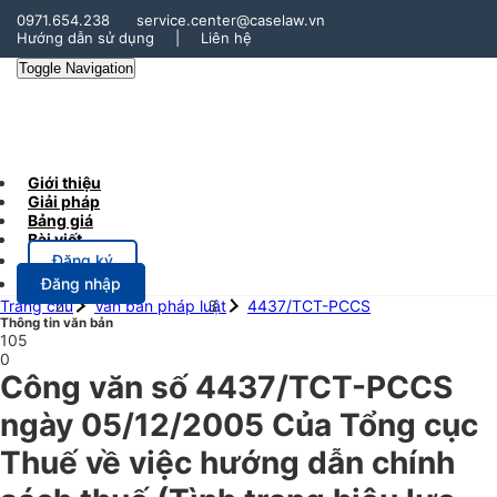
0971.654.238
service.center@caselaw.vn
Hướng dẫn sử dụng
|
Liên hệ
Toggle Navigation
Giới thiệu
Giải pháp
Bảng giá
Bài viết
Đăng ký
Đăng nhập
Trang chủ
Văn bản pháp luật
4437/TCT-PCCS
Thông tin văn bản
105
0
Công văn số 4437/TCT-PCCS
ngày 05/12/2005 Của Tổng cục
Thuế về việc hướng dẫn chính