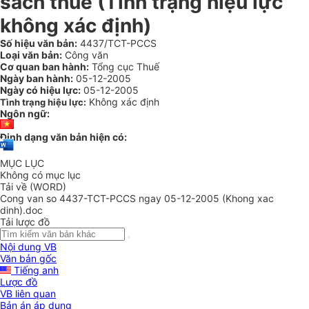
sách thuế (Tình trạng hiệu lực
không xác định)
Số hiệu văn bản:
4437/TCT-PCCS
Loại văn bản:
Công văn
Cơ quan ban hành:
Tổng cục Thuế
Ngày ban hành:
05-12-2005
Ngày có hiệu lực:
05-12-2005
Không xác định
Tình trạng hiệu lực:
Ngôn ngữ:
Định dạng văn bản hiện có:
MỤC LỤC
Không có mục lục
Tải về (WORD)
Cong van so 4437-TCT-PCCS ngay 05-12-2005 (Khong xac
dinh).doc
Tải lược đồ
Nội dung VB
Văn bản gốc
Tiếng anh
Lược đồ
VB liên quan
Bản án áp dụng