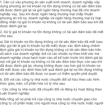
1. Căn cứ vào phương án sản xuất kinh doanh, doanh nghiệp xây
dựng phương án trả khoản nợ tồn đọng không có tài sản đảm bảo
đã được đánh giá lại và gửi ngân hàng thương mại đã cho doanh
nghiệp vay. Sau khi được ngân hàng thương mại chấp thuận
phương án trả nợ, doanh nghiêp và ngân hàng thương mại ký hợp
đồng nhận nợ giá trị khoản nợ không có tài sản đảm bảo sau khi đã
được đánh giá lại.
2. Xử lý giá trị khoản nợ tồn đọng không có tài sản đảm bảo đã mất
như sau:
a) Giá trị khoản nợ tồn đọng không có tài sản đảm bảo đã mất (sau
đây gọi tắt là giá trị khoản nợ đã mất) được xác định bằng chênh
lệch giữa giá trị khoản nợ tồn đọng không có tài sản đảm bảo trên
sổ sách của doanh nghiệp (kể cả các khoản nợ theo khế ước mà
doanh nghiệp chưa hạch toán vào sổ kế toán trước khi đánh giá lại
nợ) với giá trị khoản nợ không có tài sản đảm bảo thực còn sau khi
đã được đánh giá lại, nhưng không được cao hơn giá trị khoản nợ
đã mất được xác định theo kết quả đánh giá lại nợ tồn đọng không
có tài sản đảm bảo đã được cơ quan có thẩm quyền phê duyệt.
b. Đối với các công ty nhà nước chuyển đổi sở hữu theo các hình
thức giao, bán, cổ phần hóa xử lý như sau:
- Các công ty nhà nước đã chuyển đổi và đăng ký hoạt động theo
Luật Doanh nghiệp:
Nếu tổng số nợ phải trả của công ty nhà nước chuyển giao cho
công ty cổ phần hoặc cho người mua công ty nhà nước hoặc người