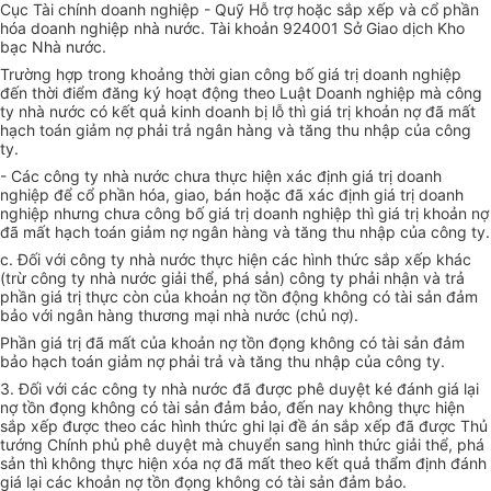
Cục Tài chính doanh nghiệp - Quỹ Hỗ trợ hoặc sắp xếp và cổ phần
hóa doanh nghiệp nhà nước. Tài khoản 924001 Sở Giao dịch Kho
bạc Nhà nước.
Trường hợp trong khoảng thời gian công bố giá trị doanh nghiệp
đến thời điểm đăng ký hoạt động theo Luật Doanh nghiệp mà công
ty nhà nước có kết quả kinh doanh bị lỗ thì giá trị khoản nợ đã mất
hạch toán giảm nợ phải trả ngân hàng và tăng thu nhập của công
ty.
- Các công ty nhà nước chưa thực hiện xác định giá trị doanh
nghiệp để cổ phần hóa, giao, bán hoặc đã xác định giá trị doanh
nghiệp nhưng chưa công bố giá trị doanh nghiệp thì giá trị khoản nợ
đã mất hạch toán giảm nợ ngân hàng và tăng thu nhập của công ty.
c. Đối với công ty nhà nước thực hiện các hình thức sắp xếp khác
(trừ công ty nhà nước giải thể, phá sản) công ty phải nhận và trả
phần giá trị thực còn của khoản nợ tồn động không có tài sản đảm
bảo với ngân hàng thương mại nhà nước (chủ nợ).
Phần giá trị đã mất của khoản nợ tồn đọng không có tài sản đảm
bảo hạch toán giảm nợ phải trả và tăng thu nhập của công ty.
3. Đối với các công ty nhà nước đã được phê duyệt ké đánh giá lại
nợ tồn đọng không có tài sản đảm bảo, đến nay không thực hiện
sắp xếp được theo các hình thức ghi lại đề án sắp xếp đã được Thủ
tướng Chính phủ phê duyệt mà chuyển sang hình thức giải thể, phá
sản thì không thực hiện xóa nợ đã mất theo kết quả thẩm định đánh
giá lại các khoản nợ tồn đọng không có tài sản đảm bảo.