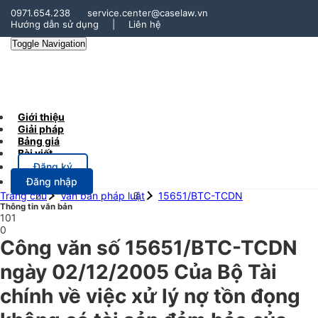
0971.654.238
service.center@caselaw.vn
Hướng dẫn sử dụng
|
Liên hệ
Toggle Navigation
Giới thiệu
Giải pháp
Bảng giá
Bài viết
Đăng ký
Đăng nhập
Trang chủ
Văn bản pháp luật
15651/BTC-TCDN
Thông tin văn bản
101
0
Công văn số 15651/BTC-TCDN
ngày 02/12/2005 Của Bộ Tài
chính về việc xử lý nợ tồn đọng