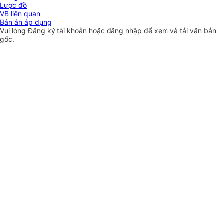
Lược đồ
VB liên quan
Bản án áp dụng
Vui lòng
Đăng ký
tài khoản hoặc
đăng nhập
để xem và tải văn bản
gốc.