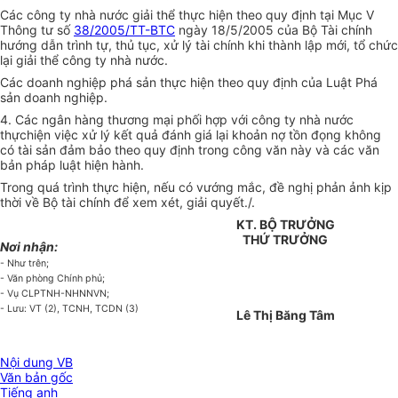
Các công ty nhà nước giải thể thực hiện theo quy định tại Mục V
Thông tư số
38/2005/TT-BTC
ngày 18/5/2005 của Bộ Tài chính
hướng dẫn trình tự, thủ tục, xử lý tài chính khi thành lập mới, tổ chức
lại giải thể công ty nhà nước.
Các doanh nghiệp phá sản thực hiện theo quy định của Luật Phá
sản doanh nghiệp.
4. Các ngân hàng thương mại phối hợp với công ty nhà nước
thựchiện việc xử lý kết quả đánh giá lại khoản nợ tồn đọng không
có tài sản đảm bảo theo quy định trong công văn này và các văn
bản pháp luật hiện hành.
Trong quá trình thực hiện, nếu có vướng mắc, đề nghị phản ảnh kịp
thời về Bộ tài chính để xem xét, giải quyết./.
KT. BỘ TRƯỞNG
THỨ TRƯỞNG
Nơi nhận:
- Như trên;
- Văn phòng Chính phủ;
- Vụ CLPTNH-NHNNVN;
- Lưu: VT (2), TCNH, TCDN (3)
Lê Thị Băng Tâm
Nội dung VB
Văn bản gốc
Tiếng anh