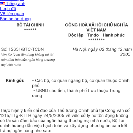
Tiếng anh
Lược đồ
VB liên quan
Bản án áp dụng
BỘ TÀI CHÍNH
CỘNG HOÀ XÃ HỘI CHỦ NGHĨA
******
VIỆT NAM
Độc lập - Tự do - Hạnh phúc
********
Số: 15651/BTC-TCDN
Hà Nội, ngày 02 tháng 12 năm
2005
V/v: Xử lý nợ tồn đọng không có tài
sản đảm bảo của ngân hàng thương
mại nhà nước
Kính gửi:
- Các bộ, cơ quan ngang bộ, cơ quan thuộc Chính
phủ
- UBND các tỉnh, thành phố trực thuộc Trung
ương
Thực hiện ý kiến chỉ đạo của Thủ tướng Chính phủ tại Công văn số
1215/TTg-KTTH ngày 24/5/2005 về việc xử lý nợ tồn đọng không
có tài sản đảm bảo của ngân hàng thương mại nhà nước, Bộ Tài
chính hướng dẫn việc hạch toán và xây dựng phương án cam kết
trả nợ ngân hàng như sau: