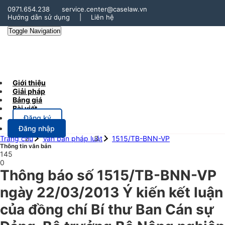
0971.654.238
service.center@caselaw.vn
Hướng dẫn sử dụng
|
Liên hệ
Toggle Navigation
Giới thiệu
Giải pháp
Bảng giá
Bài viết
Đăng ký
Đăng nhập
Trang chủ
Văn bản pháp luật
1515/TB-BNN-VP
Thông tin văn bản
145
0
Thông báo số 1515/TB-BNN-VP
ngày 22/03/2013 Ý kiến kết luận
của đồng chí Bí thư Ban Cán sự