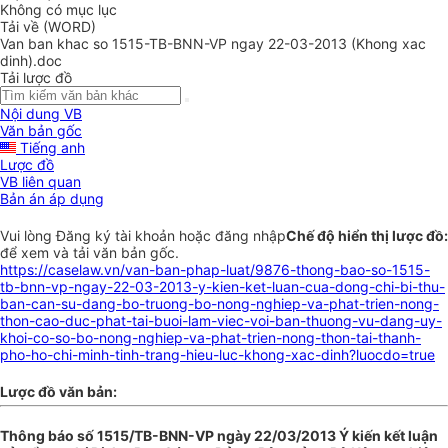
Không có mục lục
Tải về (WORD)
Van ban khac so 1515-TB-BNN-VP ngay 22-03-2013 (Khong xac
dinh).doc
Tải lược đồ
Nội dung VB
Văn bản gốc
Tiếng anh
Lược đồ
VB liên quan
Bản án áp dụng
Vui lòng
Đăng ký
tài khoản hoặc
đăng nhập
Chế độ hiển thị lược đồ:
để xem và tải văn bản gốc.
https://caselaw.vn/van-ban-phap-luat/9876-thong-bao-so-1515-
tb-bnn-vp-ngay-22-03-2013-y-kien-ket-luan-cua-dong-chi-bi-thu-
ban-can-su-dang-bo-truong-bo-nong-nghiep-va-phat-trien-nong-
thon-cao-duc-phat-tai-buoi-lam-viec-voi-ban-thuong-vu-dang-uy-
khoi-co-so-bo-nong-nghiep-va-phat-trien-nong-thon-tai-thanh-
pho-ho-chi-minh-tinh-trang-hieu-luc-khong-xac-dinh?luocdo=true
Lược đồ văn bản:
Thông báo số 1515/TB-BNN-VP ngày 22/03/2013 Ý kiến kết luận