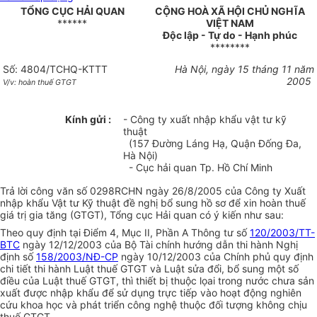
TỔNG CỤC HẢI QUAN
CỘNG HOÀ XÃ HỘI CHỦ NGHĨA
******
VIỆT NAM
Độc lập - Tự do - Hạnh phúc
********
Số: 4804/TCHQ-KTTT
Hà Nội, ngày 15 tháng 11 năm
2005
V/v: hoàn thuế GTGT
Kính gửi :
- Công ty xuất nhập khẩu vật tư kỹ
thuật
(157 Đường Láng Hạ, Quận Đống Đa,
Hà Nội)
- Cục hải quan Tp. Hồ Chí Minh
Trả lời công văn số 0298RCHN ngày 26/8/2005 của Công ty Xuất
nhập khẩu Vật tư Kỹ thuật đề nghị bổ sung hồ sơ để xin hoàn thuế
giá trị gia tăng (GTGT), Tổng cục Hải quan có ý kiến như sau:
Theo quy định tại Điểm 4, Mục II, Phần A Thông tư số
120/2003/TT-
BTC
ngày 12/12/2003 của Bộ Tài chính hướng dẫn thi hành Nghị
định số
158/2003/NĐ-CP
ngày 10/12/2003 của Chính phủ quy định
chi tiết thi hành Luật thuế GTGT và Luật sửa đổi, bổ sung một số
điều của Luật thuế GTGT, thì thiết bị thuộc lọai trong nước chưa sản
xuất được nhập khẩu để sử dụng trực tiếp vào hoạt động nghiên
cứu khoa học và phát triển công nghệ thuộc đối tượng không chịu
thuế GTGT.