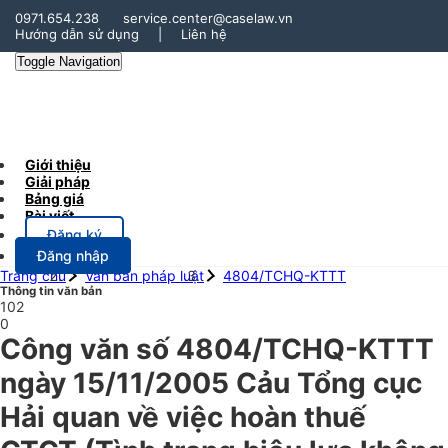
0971.654.238
service.center@caselaw.vn
Hướng dẫn sử dụng
|
Liên hệ
Toggle Navigation
Giới thiệu
Giải pháp
Bảng giá
Bài viết
Đăng ký
Đăng nhập
Trang chủ
Văn bản pháp luật
4804/TCHQ-KTTT
Thông tin văn bản
102
0
Công văn số 4804/TCHQ-KTTT
ngày 15/11/2005 Cảu Tổng cục
Hải quan về việc hoàn thuế