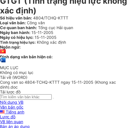
GTGT (Tình trạng hiệu lực không
xác định)
Số hiệu văn bản:
4804/TCHQ-KTTT
Loại văn bản:
Công văn
Cơ quan ban hành:
Tổng cục Hải quan
Ngày ban hành:
15-11-2005
Ngày có hiệu lực:
15-11-2005
Không xác định
Tình trạng hiệu lực:
Ngôn ngữ:
Định dạng văn bản hiện có:
MỤC LỤC
Không có mục lục
Tải về (WORD)
Cong van so 4804-TCHQ-KTTT ngay 15-11-2005 (Khong xac
dinh).doc
Tải lược đồ
Nội dung VB
Văn bản gốc
Tiếng anh
Lược đồ
VB liên quan
Bản án áp dụng