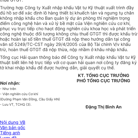
Trường hợp Công ty Xuất nhập khẩu Vật tư Kỹ thuật xuất trình đầy
đủ hồ sơ để xác định lô hàng thiết bị khuếch tán và ngưng tụ chân
không nhập khẩu cho Ban quản lý dự án phòng thí nghiệm trọng
điểm công nghệ hàn và xử lý bề mặt của Viện nghiên cứu cơ khí,
phục vụ trực tiếp cho haọt động nghiên cứu khoa học và phát triển
công nghệ thuộc đối tượng không chịu thuế GTGT thì được khấu trừ
hoặc hoàn lại số tiền thuế GTGT đã nộp theo hướng dẫn tại công
văn số 5249/TC-CST ngày 29/4/2005 của Bộ Tài chính V/v khấu
trừ, hoàn thuế GTGT đã nộp thừa, nộp nhầm ở khâu nhập khẩu.
Tổng cục Hải quan thông báo để Công ty Xuất nhập khẩu Vật tư Kỹ
thuật biết liên hệ trực tiếp với cơ quan hải quan nơi công ty đăng ký
tờ khai nhập khẩu để được hướng dẫn, giải quyết cụ thể.
KT. TỔNG CỤC TRƯỞNG
PHÓ TỔNG CỤC TRƯỞNG
Nơi nhận:
- Như trên
- Viện nghiên cứu Cơ khí
(Đường Phạm Văn Đồng, Cầu Giấy HN)
- Lưu VT, TCHQ (3).
Đặng Thị Bình An
Nội dung VB
Văn bản gốc
Tiếng anh
Lược đồ