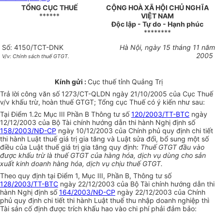
TỔNG CỤC THUẾ
CỘNG HOÀ XÃ HỘI CHỦ NGHĨA
******
VIỆT NAM
Độc lập - Tự do - Hạnh phúc
********
Số: 4150/TCT-DNK
Hà Nội, ngày 15 tháng 11 năm
2005
V/v: Chính sách thuế GTGT.
Kính gửi :
Cục thuế tỉnh Quảng Trị
Trả lời công văn số 1273/CT-QLDN ngày 21/10/2005 của Cục Thuế
v/v khấu trừ, hoàn thuế GTGT; Tổng cục Thuế có ý kiến như sau:
Tại Điểm 1.2c Mục III Phần B Thông tư số
120/2003/TT-BTC
ngày
12/12/2003 của Bộ Tài chính hướng dẫn thi hành Nghị định số
158/2003/NĐ-CP
ngày 10/12/2003 của Chính phủ quy định chi tiết
thi hành Luật thuế giá trị gia tăng và Luật sửa đổi, bổ sung một số
điều của Luật thuế giá trị gia tăng quy định:
Thuế GTGT đầu vào
được khấu trừ là thuế GTGT của hàng hóa, dịch vụ dùng cho sản
xuất kinh doanh hàng hóa, dịch vụ chịu thuế GTGT.
Theo quy định tại Điểm 1, Mục III, Phần B, Thông tư số
128/2003/TT-BTC
ngày 22/12/2003 của Bộ Tài chính hướng dẫn thi
hành Nghị định số
164/2003/NĐ-CP
ngày 22/12/2003 của Chính
phủ quy định chi tiết thi hành Luật thuế thu nhập doanh nghiệp thì
Tài sản cố định được trích khấu hao vào chi phí phải đảm bảo: