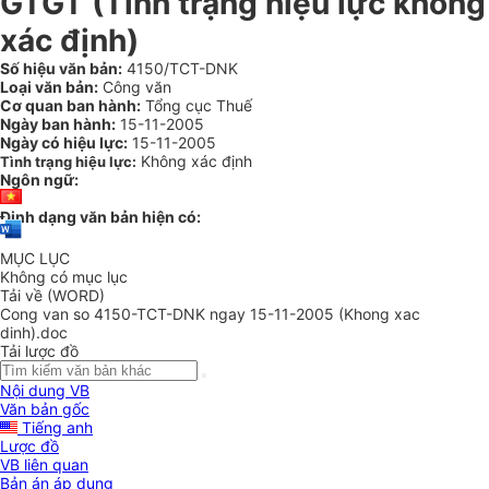
GTGT (Tình trạng hiệu lực không
xác định)
Số hiệu văn bản:
4150/TCT-DNK
Loại văn bản:
Công văn
Cơ quan ban hành:
Tổng cục Thuế
Ngày ban hành:
15-11-2005
Ngày có hiệu lực:
15-11-2005
Không xác định
Tình trạng hiệu lực:
Ngôn ngữ:
Định dạng văn bản hiện có:
MỤC LỤC
Không có mục lục
Tải về (WORD)
Cong van so 4150-TCT-DNK ngay 15-11-2005 (Khong xac
dinh).doc
Tải lược đồ
Nội dung VB
Văn bản gốc
Tiếng anh
Lược đồ
VB liên quan
Bản án áp dụng