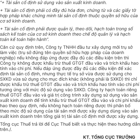
“+ Tài sản cố định sử dụng vào sản xuất kinh doanh.
+ Tài sản cố định phải có đầy đủ hóa đơn, chứng từ và các giấy tờ
hợp pháp khác chứng minh tài sản cố định thuộc quyền sở hữu của
cơ sở kinh doanh.
+ Tài sản cố định phải được quản lý, theo dõi, hạch toán trong sổ
sách kế toán của cơ sở kinh doanh theo chế độ quản lý và hạch
toán kế toán hiện hành”.
Căn cứ quy định trên, Công ty TNHH đầu tư xây dựng mới trụ sở
làm việc (trụ sở đứng tên quyền sở hữu hợp pháp của doanh
nghiệp) nếu không đáp ứng được đầy đủ các điều kiện trên thì
Công ty không được khấu trừ thuế GTGT đầu vào và trích khấu hao
tính vào chi phí. Nếu đáp ứng được đầy đủ các điều kiện để xác
định tài sản cố định, nhưng thực tế trụ sở vừa được sử dụng cho
SXKD vừa sử dụng cho mục đích khác (không phải là SXKD) thì chỉ
được khấu trừ thuế GTGT đầu vào và trích khấu hao tính vào chi phí
tương ứng với mức độ sử dụng vào SXKD. Công ty hạch toán riêng
thuế GTGT đầu vào và giá trị công trình xây dựng sử dụng vào sản
xuất kinh doanh để tính khấu trừ thuế GTGT đầu vào và chi phí khấu
hao theo quy định, nếu không hạch toán riêng được thì phân bổ
theo mức độ sử dụng của tài sản mới được xây dựng dùng vào sản
xuất kinh doanh trên tổng giá trị tài sản cố định mới được xây dựng.
Tổng cục Thuế trả lời để Cục Thuế biết và thực hiện theo hướng dẫn
trên./.
KT. TỔNG CỤC TRƯỞNG