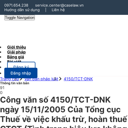
0971.654.238
service.center@caselaw.vn
Hướng dẫn sử dụng
|
Liên hệ
Toggle Navigation
Giới thiệu
Giải pháp
Bảng giá
Bài viết
Đăng ký
Đăng nhập
Trang chủ
Văn bản pháp luật
4150/TCT-DNK
Thông tin văn bản
91
0
Công văn số 4150/TCT-DNK
ngày 15/11/2005 Của Tổng cục
Thuế về việc khấu trừ, hoàn thuế