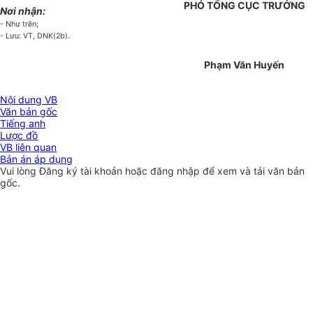
PHÓ TỔNG CỤC TRƯỞNG
Nơi nhận:
- Như trên;
- Lưu: VT, DNK(2b).
Phạm Văn Huyến
Nội dung VB
Văn bản gốc
Tiếng anh
Lược đồ
VB liên quan
Bản án áp dụng
Vui lòng
Đăng ký
tài khoản hoặc
đăng nhập
để xem và tải văn bản
gốc.