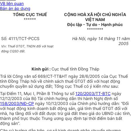
VB liên quan
Bản án áp dụng
TỔNG CỤC THUẾ
CỘNG HOÀ XÃ HỘI CHỦ NGHĨA
******
VIỆT NAM
Độc lập - Tự do - Hạnh phúc
********
Số: 4111/TCT-PCCS
Hà Nội, ngày 14 tháng 11 năm
2005
V/v: Thuế GTGT, TNDN đối với
hoạt
động CQSD đất.
Kính gửi :
Cục thuế tỉnh Đồng Tháp
Trả lời Công văn số 669/CT-TT&HT ngày 28/6/2005 của Cục Thuế
tỉnh Đồng Tháp hỏi về chính sách thuế GTGT đối với hoạt động
chuyển quyền sử dụng đất; Tổng cục Thuế có ý kiến như sau:
Tại Điểm 11, Mục I, Phần B Thông tư số
120/2003/TT-BTC
ngày
12/12/2003 của Bộ Tài chính hướng dẫn thi hành Nghị định số
158/2003/NĐ-CP
ngày 10/12/2003 của Chính phủ hướng dẫn: “Đối
với hoạt động kinh doanh bất động sản, giá tính thuế GTGT đối với
nhà, hạ tầng đối với đất được trừ giá đất theo giá do UBND các tỉnh,
thành phố trực thuộc Trung ương quy định tại thời điểm bán bất
động sản”.
Căn cứ hướng dẫn trên, cơ sở kinh doanh nhận chuyển nhượng