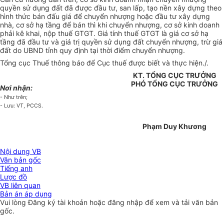
quyền sử dụng đất đã được đầu tư, san lấp, tạo nền xây dựng theo
hình thức bán đấu giá để chuyển nhượng hoặc đầu tư xây dựng
nhà, cơ sở hạ tầng để bán thì khi chuyển nhượng, cơ sở kinh doanh
phải kê khai, nộp thuế GTGT. Giá tính thuế GTGT là giá cơ sở hạ
tầng đã đầu tư và giá trị quyền sử dụng đất chuyển nhượng, trừ giá
đất do UBND tỉnh quy định tại thời điểm chuyển nhượng.
Tổng cục Thuế thông báo để Cục thuế được biết và thực hiện./.
KT. TỔNG CỤC TRƯỞNG
PHÓ TỔNG CỤC TRƯỞNG
Nơi nhận:
- Như trên;
- Lưu: VT, PCCS.
Phạm Duy Khương
Nội dung VB
Văn bản gốc
Tiếng anh
Lược đồ
VB liên quan
Bản án áp dụng
Vui lòng
Đăng ký
tài khoản hoặc
đăng nhập
để xem và tải văn bản
gốc.