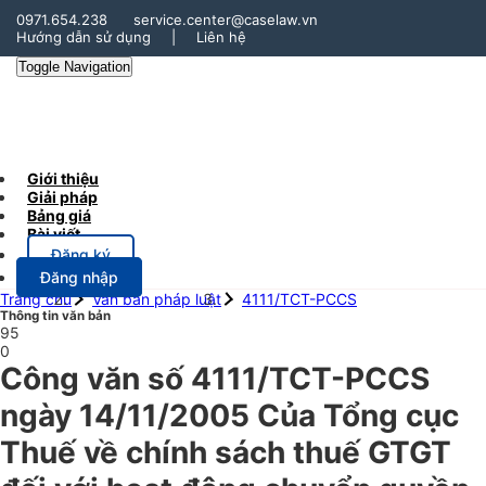
0971.654.238
service.center@caselaw.vn
Hướng dẫn sử dụng
|
Liên hệ
Toggle Navigation
Giới thiệu
Giải pháp
Bảng giá
Bài viết
Đăng ký
Đăng nhập
Trang chủ
Văn bản pháp luật
4111/TCT-PCCS
Thông tin văn bản
95
0
Công văn số 4111/TCT-PCCS
ngày 14/11/2005 Của Tổng cục
Thuế về chính sách thuế GTGT