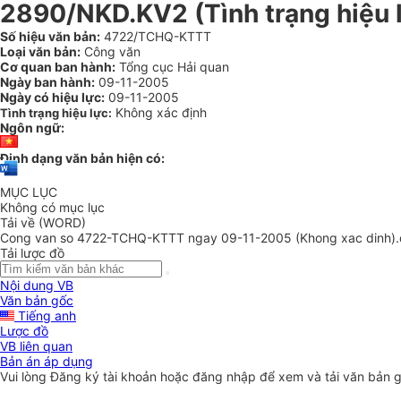
2890/NKD.KV2 (Tình trạng hiệu 
Số hiệu văn bản:
4722/TCHQ-KTTT
Loại văn bản:
Công văn
Cơ quan ban hành:
Tổng cục Hải quan
Ngày ban hành:
09-11-2005
Ngày có hiệu lực:
09-11-2005
Không xác định
Tình trạng hiệu lực:
Ngôn ngữ:
Định dạng văn bản hiện có:
MỤC LỤC
Không có mục lục
Tải về (WORD)
Cong van so 4722-TCHQ-KTTT ngay 09-11-2005 (Khong xac dinh)
Tải lược đồ
Nội dung VB
Văn bản gốc
Tiếng anh
Lược đồ
VB liên quan
Bản án áp dụng
Vui lòng
Đăng ký
tài khoản hoặc
đăng nhập
để xem và tải văn bản 