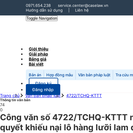
0971.654.238
service.center@caselaw.vn
Hướng dẫn sử dụng
|
Liên hệ
Toggle Navigation
Giới thiệu
Giải pháp
Bảng giá
Bài viết
Bản án
Hợp đồng mẫu
Văn bản pháp luật
Tra cứu 
Đăng ký
Đăng nhập
Trang chủ
Văn bản pháp luật
4722/TCHQ-KTTT
Thông tin văn bản
74
0
Công văn số 4722/TCHQ-KTTT ngà
quyết khiếu nại lô hàng lưỡi lam 