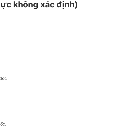
lực không xác định)
.doc
gốc.