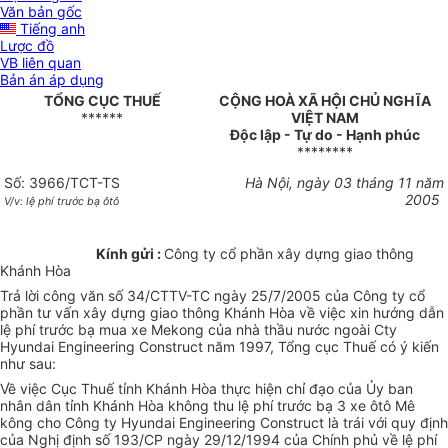
Văn bản gốc
Tiếng anh
Lược đồ
VB liên quan
Bản án áp dụng
TỔNG CỤC THUẾ
CỘNG HOÀ XÃ HỘI CHỦ NGHĨA
******
VIỆT NAM
Độc lập - Tự do - Hạnh phúc
********
Số: 3966/TCT-TS
Hà Nội, ngày 03 tháng 11 năm
2005
V/v: lệ phí trước bạ ôtô
Kính gửi :
Công ty cổ phần xây dựng giao thông
Khánh Hòa
Trả lời công văn số 34/CTTV-TC ngày 25/7/2005 của Công ty cổ
phần tư vấn xây dựng giao thông Khánh Hòa về việc xin hướng dẫn
lệ phí trước bạ mua xe Mekong của nhà thầu nước ngoài Cty
Hyundai Engineering Construct năm 1997, Tổng cục Thuế có ý kiến
như sau:
Về việc Cục Thuế tỉnh Khánh Hòa thực hiện chỉ đạo của Ủy ban
nhân dân tỉnh Khánh Hòa không thu lệ phí trước bạ 3 xe ôtô Mê
kông cho Công ty Hyundai Engineering Construct là trái với quy định
của Nghị định số 193/CP ngày 29/12/1994 của Chính phủ về lệ phí