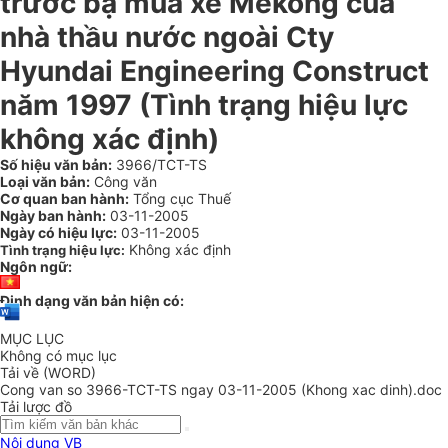
trước bạ mua xe Mekong của
nhà thầu nước ngoài Cty
Hyundai Engineering Construct
năm 1997 (Tình trạng hiệu lực
không xác định)
Số hiệu văn bản:
3966/TCT-TS
Loại văn bản:
Công văn
Cơ quan ban hành:
Tổng cục Thuế
Ngày ban hành:
03-11-2005
Ngày có hiệu lực:
03-11-2005
Không xác định
Tình trạng hiệu lực:
Ngôn ngữ:
Định dạng văn bản hiện có:
MỤC LỤC
Không có mục lục
Tải về (WORD)
Cong van so 3966-TCT-TS ngay 03-11-2005 (Khong xac dinh).doc
Tải lược đồ
Nội dung VB