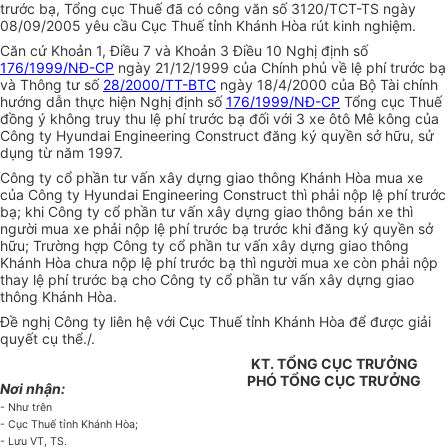
trước bạ, Tổng cục Thuế đã có công văn số 3120/TCT-TS ngày
08/09/2005 yêu cầu Cục Thuế tỉnh Khánh Hòa rút kinh nghiệm.
Căn cứ Khoản 1, Điều 7 và Khoản 3 Điều 10 Nghị định số
176/1999/NĐ-CP
ngày 21/12/1999 của Chính phủ về lệ phí trước bạ
và Thông tư số
28/2000/TT-BTC
ngày 18/4/2000 của Bộ Tài chính
hướng dẫn thực hiện Nghị định số
176/1999/NĐ-CP
Tổng cục Thuế
đồng ý không truy thu lệ phí trước bạ đối với 3 xe ôtô Mê kông của
Công ty Hyundai Engineering Construct đăng ký quyền sở hữu, sử
dụng từ năm 1997.
Công ty cổ phần tư vấn xây dựng giao thông Khánh Hòa mua xe
của Công ty Hyundai Engineering Construct thì phải nộp lệ phí trước
bạ; khi Công ty cổ phần tư vấn xây dựng giao thông bán xe thì
người mua xe phải nộp lệ phí trước bạ trước khi đăng ký quyền sở
hữu; Trường hợp Công ty cổ phần tư vấn xây dựng giao thông
Khánh Hòa chưa nộp lệ phí trước bạ thì người mua xe còn phải nộp
thay lệ phí trước bạ cho Công ty cổ phần tư vấn xây dựng giao
thông Khánh Hòa.
Đề nghị Công ty liên hệ với Cục Thuế tỉnh Khánh Hòa để được giải
quyết cụ thể./.
KT. TỔNG CỤC TRƯỞNG
PHÓ TỔNG CỤC TRƯỞNG
Nơi nhận:
- Như trên
- Cục Thuế tỉnh Khánh Hòa;
- Lưu VT, TS.