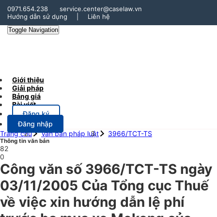
0971.654.238
service.center@caselaw.vn
Hướng dẫn sử dụng
|
Liên hệ
Toggle Navigation
Giới thiệu
Giải pháp
Bảng giá
Bài viết
Đăng ký
Đăng nhập
Trang chủ
Văn bản pháp luật
3966/TCT-TS
Thông tin văn bản
82
0
Công văn số 3966/TCT-TS ngày
03/11/2005 Của Tổng cục Thuế
về việc xin hướng dẫn lệ phí